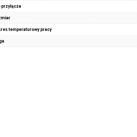
 przyłącza
zmiar
res temperaturowy pracy
ga