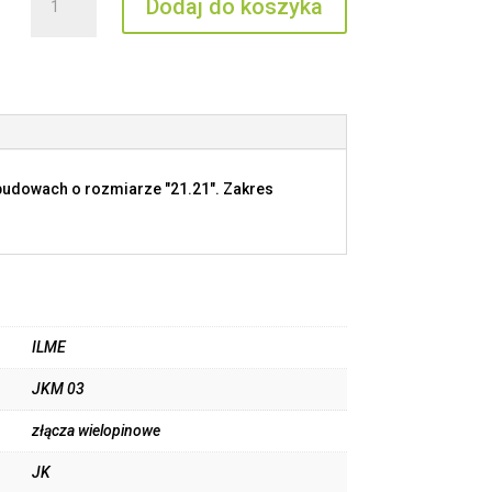
Dodaj do koszyka
JKM
03
budowach o rozmiarze "21.21". Zakres
ILME
JKM 03
złącza wielopinowe
JK