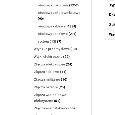
produktów
1252
Typ
obudowy cokołowe
1252
produkty
obudowy cokołowe kątowe
Ro
90
90
produktów
Zak
1884
obudowy kablowe
1884
produkty
291
obudowy panelowe
291
Wa
produktów
7
system COB
7
produktów
10
Wtyczka przemysłowa
10
produktów
22
Wtyki elektryczne
22
produkty
24
Złącza elektryczne
24
produkty
11
Złącza kablowe
11
produktów
16
Złącza militarne
16
produktów
25
Złącza okrągłe
25
produktów
Złącza wielopinowe
54
elektryczne
54
produkty
44
Złącza wielostykowe
44
produkty