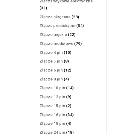
Złącza wtykowe elektryczne
31
31
produktów
28
Złącze skręcane
28
produktów
54
Złącza prostokątne
54
produkty
22
Złącze męskie
22
produkty
79
Złącze modułowe
79
produktów
10
Złącze 4 pin
10
produktów
8
Złącze 5 pin
8
produktów
12
Złącze 6 pin
12
produktów
4
Złącze 8 pin
4
produkty
14
Złącze 10 pin
14
produktów
9
Złącze 12 pin
9
produktów
2
Złącze 15 pin
2
produkty
34
Złącze 16 pin
34
produkty
4
Złącze 18 pin
4
produkty
18
Złącze 24 pin
18