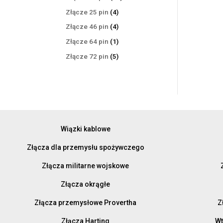
produktów
4
Złącze 25 pin
4
produkty
4
Złącze 46 pin
4
produkty
1
Złącze 64 pin
1
produkt
5
Złącze 72 pin
5
produktów
Wiązki kablowe
Złącza dla przemysłu spożywczego
Złącza militarne wojskowe
Złącza okrągłe
Złącza przemysłowe Provertha
Z
Złącza Harting
Wt