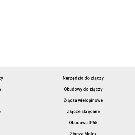
zy
Narzędzia do złączy
y
Obudowy do złączy
Złącza wielopinowe
e
Złącze skręcane
Obudowa IP65
Złącza Molex