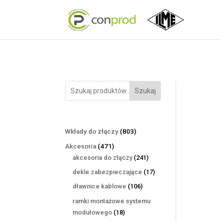
Szukaj
803
Wkłady do złączy
803
produkty
471
Akcesoria
471
produktów
241
akcesoria do złączy
241
produktów
17
dekle zabezpieczające
17
produktów
106
dławnice kablowe
106
produktów
ramki montażowe systemu
18
modułowego
18