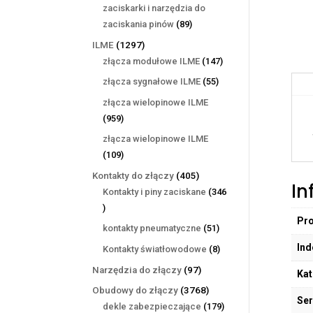
produktów
zaciskarki i narzędzia do
89
zaciskania pinów
89
produktów
1297
ILME
1297
produktów
147
złącza modułowe ILME
147
produktów
55
złącza sygnałowe ILME
55
produktów
złącza wielopinowe ILME
959
959
produktów
złącza wielopinowe ILME
109
109
produktów
405
Kontakty do złączy
405
In
produktów
Kontakty i piny zaciskane
346
346
Pr
produktów
51
kontakty pneumatyczne
51
produktów
Ind
8
Kontakty światłowodowe
8
produktów
97
Narzędzia do złączy
97
Kat
produktów
3768
Obudowy do złączy
3768
Ser
produktów
179
dekle zabezpieczające
179