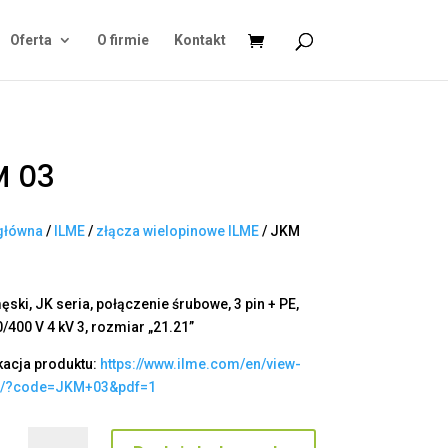
Oferta
O firmie
Kontakt
M 03
główna
/
ILME
/
złącza wielopinowe ILME
/ JKM
ęski, JK seria, połączenie śrubowe, 3 pin + PE,
/400 V 4 kV 3, rozmiar „21.21”
kacja produktu:
https://www.ilme.com/en/view-
t/?code=JKM+03&pdf=1
ilość