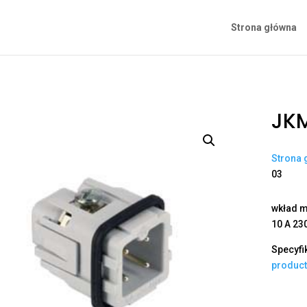
Strona główna
JK
Strona 
03
wkład m
10 A 230
Specyfi
produc