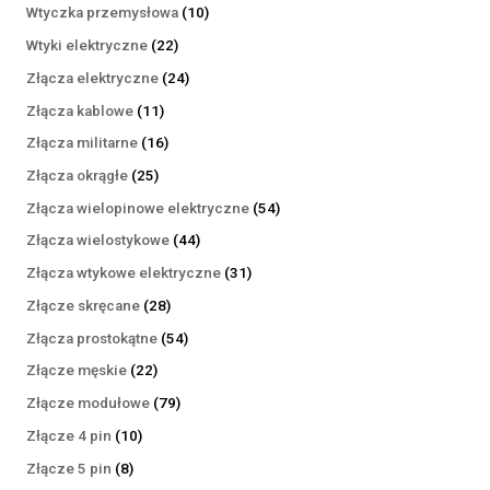
produktów
10
Wtyczka przemysłowa
10
produktów
22
Wtyki elektryczne
22
produkty
24
Złącza elektryczne
24
produkty
11
Złącza kablowe
11
produktów
16
Złącza militarne
16
produktów
25
Złącza okrągłe
25
produktów
54
Złącza wielopinowe elektryczne
54
produkty
44
Złącza wielostykowe
44
produkty
31
Złącza wtykowe elektryczne
31
produktów
28
Złącze skręcane
28
produktów
54
Złącza prostokątne
54
produkty
22
Złącze męskie
22
produkty
79
Złącze modułowe
79
produktów
10
Złącze 4 pin
10
produktów
8
Złącze 5 pin
8