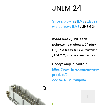
JNEM 24
Strona główna
/
ILME
/
złącza
wielopinowe ILME
/ JNEM 24
wkład męski, JNE seria,
połączenie śrubowe, 24 pin +
PE, 16 A 500 V 6 kV 3, rozmiar
„104.27”, z zabezpieczeniem
Specyfikacja produktu:
https://www.ilme.com/en/view-
product/?
code=JNEM+24&pdf=1
ilość
JNEM
24