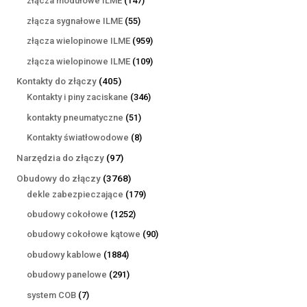
złącza modułowe ILME
147
produktów
55
złącza sygnałowe ILME
55
produktów
959
złącza wielopinowe ILME
959
produktów
109
złącza wielopinowe ILME
109
produktów
405
Kontakty do złączy
405
produktów
346
Kontakty i piny zaciskane
346
produktów
51
kontakty pneumatyczne
51
produktów
8
Kontakty światłowodowe
8
produktów
97
Narzędzia do złączy
97
produktów
3768
Obudowy do złączy
3768
produktów
179
dekle zabezpieczające
179
produktów
1252
obudowy cokołowe
1252
produkty
90
obudowy cokołowe kątowe
90
produktów
1884
obudowy kablowe
1884
produkty
291
obudowy panelowe
291
produktów
7
system COB
7