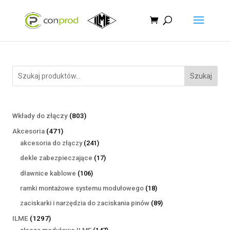
Szukaj
803
Wkłady do złączy
803
produkty
471
Akcesoria
471
produktów
241
akcesoria do złączy
241
produktów
17
dekle zabezpieczające
17
produktów
106
dławnice kablowe
106
produktów
18
ramki montażowe systemu modułowego
18
produktów
89
zaciskarki i narzędzia do zaciskania pinów
89
produktów
1297
ILME
1297
produktów
147