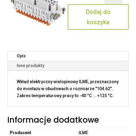
24
Dodaj do
N
koszyka
Opis
Inne produkty
Wkład elektryczny wielopinowy ILME, przeznaczony
do montażu w obudowach o rozmiarze "104.62".
Zakres temperaturowy pracy to -40 °C ... +125 °C.
Informacje dodatkowe
Producent
ILME