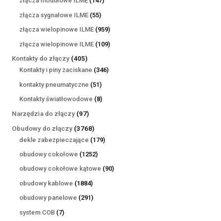
złącza modułowe ILME
147
produktów
55
złącza sygnałowe ILME
55
produktów
959
złącza wielopinowe ILME
959
produktów
109
złącza wielopinowe ILME
109
produktów
405
Kontakty do złączy
405
produktów
346
Kontakty i piny zaciskane
346
produktów
51
kontakty pneumatyczne
51
produktów
8
Kontakty światłowodowe
8
produktów
97
Narzędzia do złączy
97
produktów
3768
Obudowy do złączy
3768
produktów
179
dekle zabezpieczające
179
produktów
1252
obudowy cokołowe
1252
produkty
90
obudowy cokołowe kątowe
90
produktów
1884
obudowy kablowe
1884
produkty
291
obudowy panelowe
291
produktów
7
system COB
7