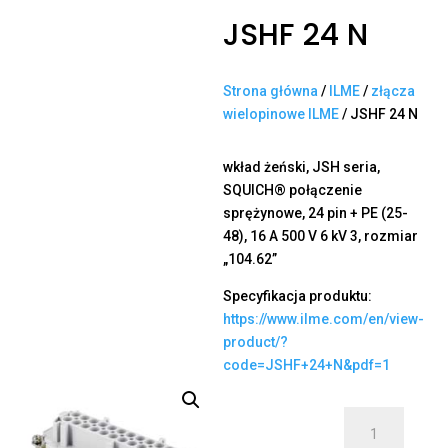
JSHF 24 N
Strona główna
/
ILME
/
złącza
wielopinowe ILME
/ JSHF 24 N
wkład żeński, JSH seria,
SQUICH® połączenie
sprężynowe, 24 pin + PE (25-
48), 16 A 500 V 6 kV 3, rozmiar
„104.62”
Specyfikacja produktu:
https://www.ilme.com/en/view-
product/?
code=JSHF+24+N&pdf=1
ilość
JSHF