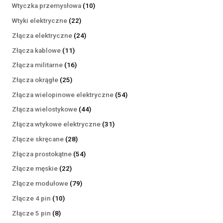
produktów
10
Wtyczka przemysłowa
10
produktów
22
Wtyki elektryczne
22
produkty
24
Złącza elektryczne
24
produkty
11
Złącza kablowe
11
produktów
16
Złącza militarne
16
produktów
25
Złącza okrągłe
25
produktów
54
Złącza wielopinowe elektryczne
54
produkty
44
Złącza wielostykowe
44
produkty
31
Złącza wtykowe elektryczne
31
produktów
28
Złącze skręcane
28
produktów
54
Złącza prostokątne
54
produkty
22
Złącze męskie
22
produkty
79
Złącze modułowe
79
produktów
10
Złącze 4 pin
10
produktów
8
Złącze 5 pin
8