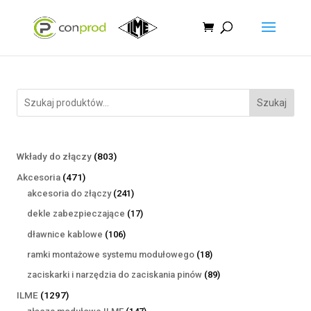
Szukaj
803
Wkłady do złączy
803
produkty
471
Akcesoria
471
produktów
241
akcesoria do złączy
241
produktów
17
dekle zabezpieczające
17
produktów
106
dławnice kablowe
106
produktów
18
ramki montażowe systemu modułowego
18
produktów
89
zaciskarki i narzędzia do zaciskania pinów
89
produktów
1297
ILME
1297
produktów
147