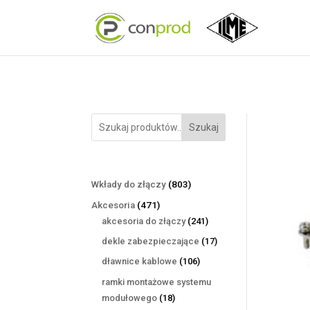
Szukaj
803
Wkłady do złączy
803
produkty
471
Akcesoria
471
produktów
241
akcesoria do złączy
241
produktów
17
dekle zabezpieczające
17
produktów
106
dławnice kablowe
106
produktów
ramki montażowe systemu
18
modułowego
18