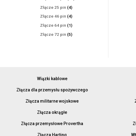
produktów
4
Złącze 25 pin
4
produkty
4
Złącze 46 pin
4
produkty
1
Złącze 64 pin
1
produkt
5
Złącze 72 pin
5
produktów
Wiązki kablowe
Złącza dla przemysłu spożywczego
Złącza militarne wojskowe
Złącza okrągłe
Złącza przemysłowe Provertha
Z
Złącza Harting
Wt