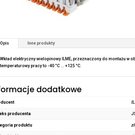
Opis
Inne produkty
Wkład elektryczny wielopinowy ILME, przeznaczony do montażu w o
temperaturowy pracy to -40 °C ... +125 °C.
formacje dodatkowe
oducent
I
eks producenta
J
egoria produktu
z