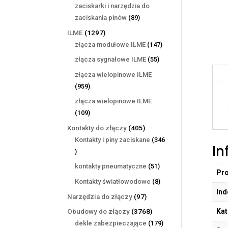
produktów
zaciskarki i narzędzia do
89
zaciskania pinów
89
produktów
1297
ILME
1297
produktów
147
złącza modułowe ILME
147
produktów
55
złącza sygnałowe ILME
55
produktów
złącza wielopinowe ILME
959
959
produktów
złącza wielopinowe ILME
109
109
produktów
405
Kontakty do złączy
405
produktów
Kontakty i piny zaciskane
346
In
346
produktów
51
kontakty pneumatyczne
51
Pr
produktów
8
Kontakty światłowodowe
8
Ind
produktów
97
Narzędzia do złączy
97
produktów
Kat
3768
Obudowy do złączy
3768
produktów
179
dekle zabezpieczające
179