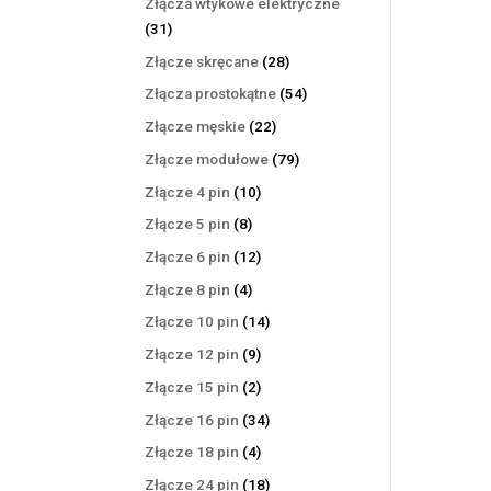
Złącza wtykowe elektryczne
31
31
produktów
28
Złącze skręcane
28
produktów
54
Złącza prostokątne
54
produkty
22
Złącze męskie
22
produkty
79
Złącze modułowe
79
produktów
10
Złącze 4 pin
10
produktów
8
Złącze 5 pin
8
produktów
12
Złącze 6 pin
12
produktów
4
Złącze 8 pin
4
produkty
14
Złącze 10 pin
14
produktów
9
Złącze 12 pin
9
produktów
2
Złącze 15 pin
2
produkty
34
Złącze 16 pin
34
produkty
4
Złącze 18 pin
4
produkty
18
Złącze 24 pin
18