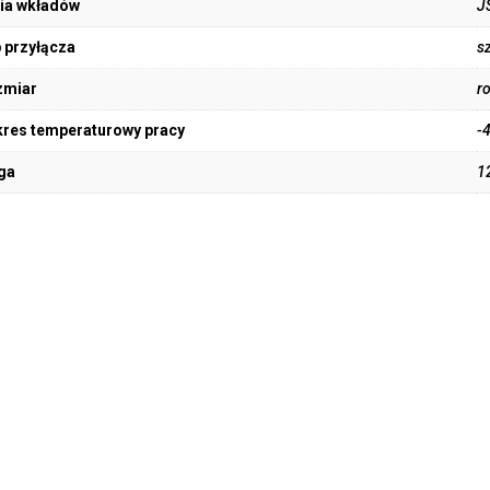
ia wkładów
J
 przyłącza
s
zmiar
r
res temperaturowy pracy
-
ga
1