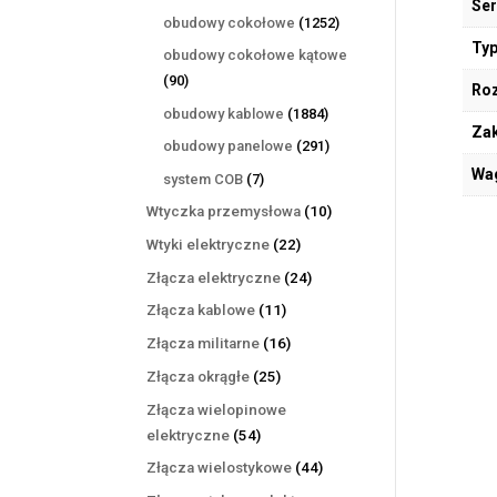
Ser
produktów
1252
obudowy cokołowe
1252
produkty
Typ
obudowy cokołowe kątowe
90
90
Ro
produktów
1884
obudowy kablowe
1884
Zak
produkty
291
obudowy panelowe
291
produktów
Wa
7
system COB
7
produktów
10
Wtyczka przemysłowa
10
produktów
22
Wtyki elektryczne
22
produkty
24
Złącza elektryczne
24
produkty
11
Złącza kablowe
11
produktów
16
Złącza militarne
16
produktów
25
Złącza okrągłe
25
produktów
Złącza wielopinowe
54
elektryczne
54
produkty
44
Złącza wielostykowe
44
produkty