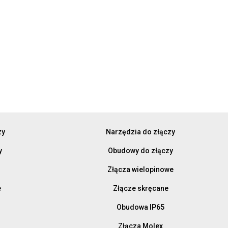
zy
Narzędzia do złączy
y
Obudowy do złączy
Złącza wielopinowe
e
Złącze skręcane
Obudowa IP65
Złącza Molex