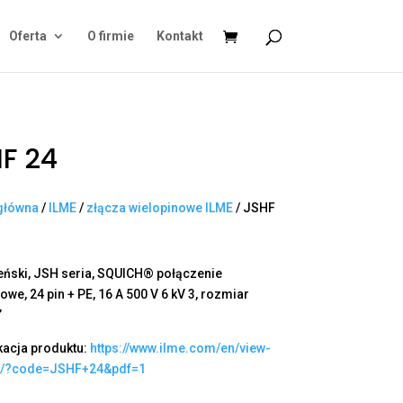
Oferta
O firmie
Kontakt
F 24
główna
/
ILME
/
złącza wielopinowe ILME
/ JSHF
eński, JSH seria, SQUICH® połączenie
we, 24 pin + PE, 16 A 500 V 6 kV 3, rozmiar
”
kacja produktu:
https://www.ilme.com/en/view-
t/?code=JSHF+24&pdf=1