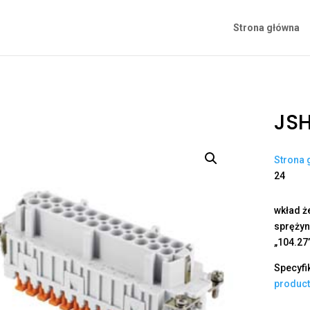
Strona główna
JSH
Strona 
24
wkład ż
sprężyno
„104.27
Specyfi
produc