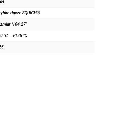
SH
zybkozłącze SQUICH®
ozmiar "104.27"
40 °C … +125 °C
25