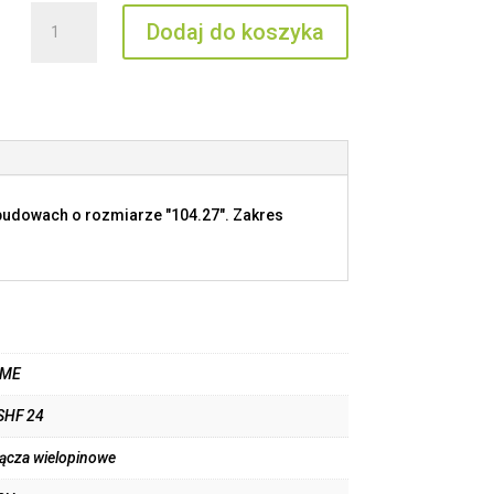
ilość
Dodaj do koszyka
JSHF
24
budowach o rozmiarze "104.27". Zakres
LME
SHF 24
łącza wielopinowe