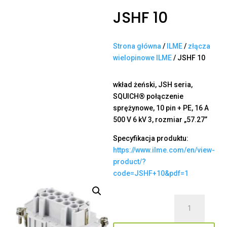
JSHF 10
Strona główna
/
ILME
/
złącza
wielopinowe ILME
/ JSHF 10
wkład żeński, JSH seria,
SQUICH® połączenie
sprężynowe, 10 pin + PE, 16 A
500 V 6 kV 3, rozmiar „57.27”
Specyfikacja produktu:
https://www.ilme.com/en/view-
product/?
code=JSHF+10&pdf=1
ilość
JSHF
10