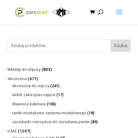
Szukaj
803
Wkłady do złączy
803
produkty
471
Akcesoria
471
produktów
241
akcesoria do złączy
241
produktów
17
dekle zabezpieczające
17
produktów
106
dławnice kablowe
106
produktów
18
ramki montażowe systemu modułowego
18
produktów
89
zaciskarki i narzędzia do zaciskania pinów
89
produktów
1297
ILME
1297
produktów
147