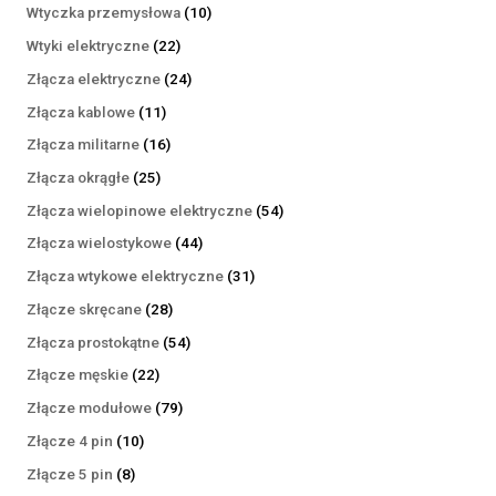
produktów
10
Wtyczka przemysłowa
10
produktów
22
Wtyki elektryczne
22
produkty
24
Złącza elektryczne
24
produkty
11
Złącza kablowe
11
produktów
16
Złącza militarne
16
produktów
25
Złącza okrągłe
25
produktów
54
Złącza wielopinowe elektryczne
54
produkty
44
Złącza wielostykowe
44
produkty
31
Złącza wtykowe elektryczne
31
produktów
28
Złącze skręcane
28
produktów
54
Złącza prostokątne
54
produkty
22
Złącze męskie
22
produkty
79
Złącze modułowe
79
produktów
10
Złącze 4 pin
10
produktów
8
Złącze 5 pin
8