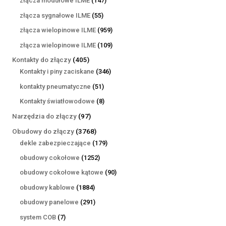
złącza modułowe ILME
147
produktów
55
złącza sygnałowe ILME
55
produktów
959
złącza wielopinowe ILME
959
produktów
109
złącza wielopinowe ILME
109
produktów
405
Kontakty do złączy
405
produktów
346
Kontakty i piny zaciskane
346
produktów
51
kontakty pneumatyczne
51
produktów
8
Kontakty światłowodowe
8
produktów
97
Narzędzia do złączy
97
produktów
3768
Obudowy do złączy
3768
produktów
179
dekle zabezpieczające
179
produktów
1252
obudowy cokołowe
1252
produkty
90
obudowy cokołowe kątowe
90
produktów
1884
obudowy kablowe
1884
produkty
291
obudowy panelowe
291
produktów
7
system COB
7