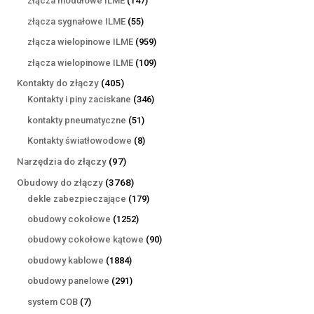
złącza modułowe ILME
147
produktów
55
złącza sygnałowe ILME
55
produktów
959
złącza wielopinowe ILME
959
produktów
109
złącza wielopinowe ILME
109
produktów
405
Kontakty do złączy
405
produktów
346
Kontakty i piny zaciskane
346
produktów
51
kontakty pneumatyczne
51
produktów
8
Kontakty światłowodowe
8
produktów
97
Narzędzia do złączy
97
produktów
3768
Obudowy do złączy
3768
produktów
179
dekle zabezpieczające
179
produktów
1252
obudowy cokołowe
1252
produkty
90
obudowy cokołowe kątowe
90
produktów
1884
obudowy kablowe
1884
produkty
291
obudowy panelowe
291
produktów
7
system COB
7