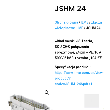
JSHM 24
Strona główna
/
ILME
/
złącza
wielopinowe ILME
/ JSHM 24
wkład męski, JSH seria,
SQUICH® połączenie
sprężynowe, 24 pin + PE, 16 A
500 V 6 kV 3, rozmiar „104.27”
Specyfikacja produktu:
https://www.ilme.com/en/view-
product/?
code=JSHM+24&pdf=1
ilość
JSHM
24