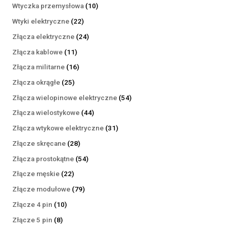
produktów
10
Wtyczka przemysłowa
10
produktów
22
Wtyki elektryczne
22
produkty
24
Złącza elektryczne
24
produkty
11
Złącza kablowe
11
produktów
16
Złącza militarne
16
produktów
25
Złącza okrągłe
25
produktów
54
Złącza wielopinowe elektryczne
54
produkty
44
Złącza wielostykowe
44
produkty
31
Złącza wtykowe elektryczne
31
produktów
28
Złącze skręcane
28
produktów
54
Złącza prostokątne
54
produkty
22
Złącze męskie
22
produkty
79
Złącze modułowe
79
produktów
10
Złącze 4 pin
10
produktów
8
Złącze 5 pin
8