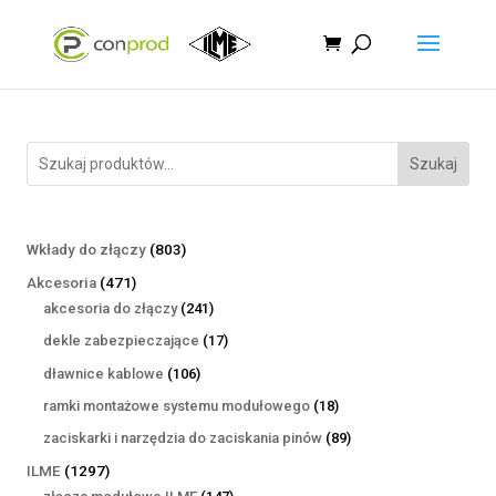
Szukaj
803
Wkłady do złączy
803
produkty
471
Akcesoria
471
produktów
241
akcesoria do złączy
241
produktów
17
dekle zabezpieczające
17
produktów
106
dławnice kablowe
106
produktów
18
ramki montażowe systemu modułowego
18
produktów
89
zaciskarki i narzędzia do zaciskania pinów
89
produktów
1297
ILME
1297
produktów
147