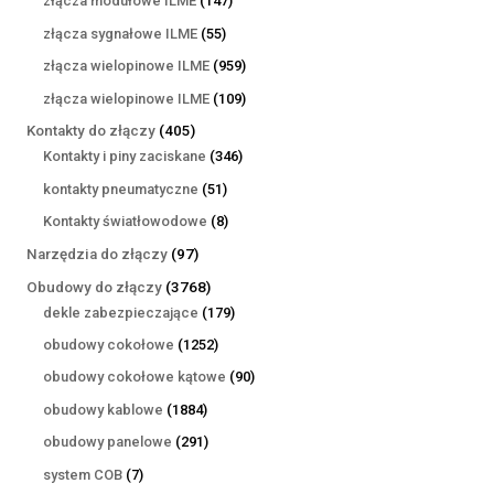
złącza modułowe ILME
147
produktów
55
złącza sygnałowe ILME
55
produktów
959
złącza wielopinowe ILME
959
produktów
109
złącza wielopinowe ILME
109
produktów
405
Kontakty do złączy
405
produktów
346
Kontakty i piny zaciskane
346
produktów
51
kontakty pneumatyczne
51
produktów
8
Kontakty światłowodowe
8
produktów
97
Narzędzia do złączy
97
produktów
3768
Obudowy do złączy
3768
produktów
179
dekle zabezpieczające
179
produktów
1252
obudowy cokołowe
1252
produkty
90
obudowy cokołowe kątowe
90
produktów
1884
obudowy kablowe
1884
produkty
291
obudowy panelowe
291
produktów
7
system COB
7