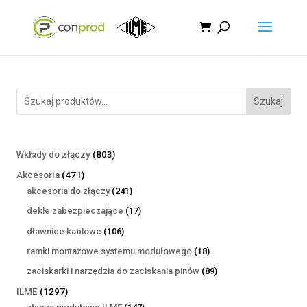
Szukaj
803
Wkłady do złączy
803
produkty
471
Akcesoria
471
produktów
241
akcesoria do złączy
241
produktów
17
dekle zabezpieczające
17
produktów
106
dławnice kablowe
106
produktów
18
ramki montażowe systemu modułowego
18
produktów
89
zaciskarki i narzędzia do zaciskania pinów
89
produktów
1297
ILME
1297
produktów
147