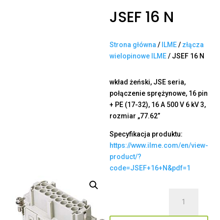
JSEF 16 N
Strona główna
/
ILME
/
złącza
wielopinowe ILME
/ JSEF 16 N
wkład żeński, JSE seria,
połączenie sprężynowe, 16 pin
+ PE (17-32), 16 A 500 V 6 kV 3,
rozmiar „77.62”
Specyfikacja produktu:
https://www.ilme.com/en/view-
product/?
code=JSEF+16+N&pdf=1
ilość
JSEF
16