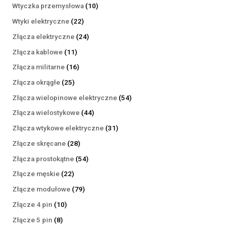
produktów
10
Wtyczka przemysłowa
10
produktów
22
Wtyki elektryczne
22
produkty
24
Złącza elektryczne
24
produkty
11
Złącza kablowe
11
produktów
16
Złącza militarne
16
produktów
25
Złącza okrągłe
25
produktów
54
Złącza wielopinowe elektryczne
54
produkty
44
Złącza wielostykowe
44
produkty
31
Złącza wtykowe elektryczne
31
produktów
28
Złącze skręcane
28
produktów
54
Złącza prostokątne
54
produkty
22
Złącze męskie
22
produkty
79
Złącze modułowe
79
produktów
10
Złącze 4 pin
10
produktów
8
Złącze 5 pin
8