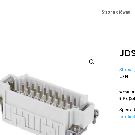
Strona główna
JDS
Strona 
27 N
wkład m
+ PE (28
Specyfi
produc