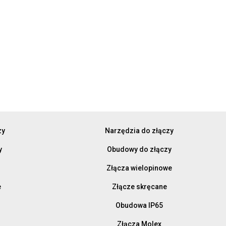
zy
Narzędzia do złączy
y
Obudowy do złączy
Złącza wielopinowe
e
Złącze skręcane
Obudowa IP65
Złącza Molex