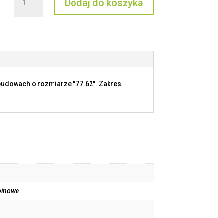
Dodaj do koszyka
JDSM
27
N
budowach o rozmiarze "77.62". Zakres
pinowe