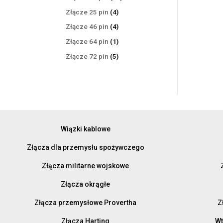
produktów
4
Złącze 25 pin
4
produkty
4
Złącze 46 pin
4
produkty
1
Złącze 64 pin
1
produkt
5
Złącze 72 pin
5
produktów
Wiązki kablowe
Złącza dla przemysłu spożywczego
Złącza militarne wojskowe
Złącza okrągłe
Złącza przemysłowe Provertha
Z
Złącza Harting
Wt