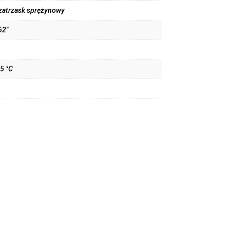
 zatrzask sprężynowy
62"
5 °C