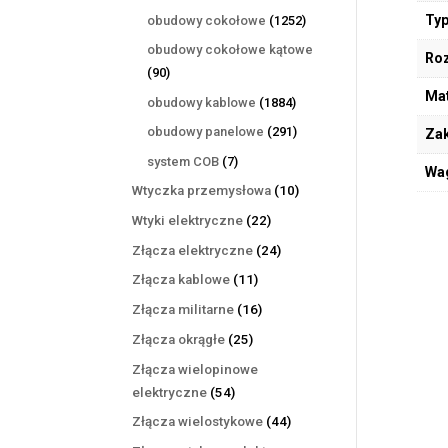
produktów
1252
Typ
obudowy cokołowe
1252
produkty
obudowy cokołowe kątowe
Ro
90
90
produktów
Mat
1884
obudowy kablowe
1884
produkty
291
obudowy panelowe
291
Zak
produktów
7
system COB
7
Wa
produktów
10
Wtyczka przemysłowa
10
produktów
22
Wtyki elektryczne
22
produkty
24
Złącza elektryczne
24
produkty
11
Złącza kablowe
11
produktów
16
Złącza militarne
16
produktów
25
Złącza okrągłe
25
produktów
Złącza wielopinowe
54
elektryczne
54
produkty
44
Złącza wielostykowe
44
produkty