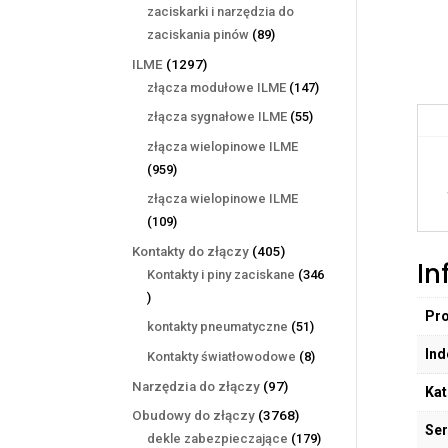
produktów
zaciskarki i narzędzia do
89
zaciskania pinów
89
produktów
1297
ILME
1297
produktów
147
złącza modułowe ILME
147
produktów
55
złącza sygnałowe ILME
55
produktów
złącza wielopinowe ILME
959
959
produktów
złącza wielopinowe ILME
109
109
produktów
405
Kontakty do złączy
405
In
produktów
Kontakty i piny zaciskane
346
346
Pr
produktów
51
kontakty pneumatyczne
51
produktów
Ind
8
Kontakty światłowodowe
8
produktów
97
Narzędzia do złączy
97
Kat
produktów
3768
Obudowy do złączy
3768
Ser
produktów
179
dekle zabezpieczające
179