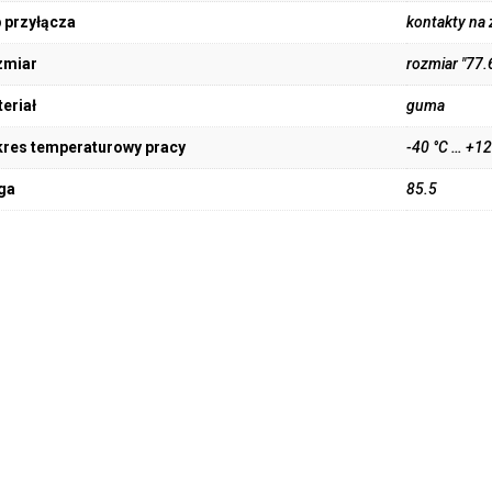
 przyłącza
kontakty na
zmiar
rozmiar "77.
eriał
guma
res temperaturowy pracy
-40 °C … +12
ga
85.5