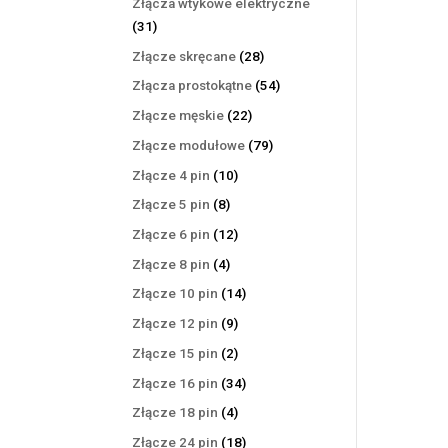
Złącza wtykowe elektryczne
31
31
produktów
28
Złącze skręcane
28
produktów
54
Złącza prostokątne
54
produkty
22
Złącze męskie
22
produkty
79
Złącze modułowe
79
produktów
10
Złącze 4 pin
10
produktów
8
Złącze 5 pin
8
produktów
12
Złącze 6 pin
12
produktów
4
Złącze 8 pin
4
produkty
14
Złącze 10 pin
14
produktów
9
Złącze 12 pin
9
produktów
2
Złącze 15 pin
2
produkty
34
Złącze 16 pin
34
produkty
4
Złącze 18 pin
4
produkty
18
Złącze 24 pin
18