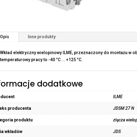
Opis
Inne produkty
Wkład elektryczny wielopinowy ILME, przeznaczony do montażu w o
temperaturowy pracy to -40 °C ... +125 °C.
formacje dodatkowe
oducent
ILME
eks producenta
JDSM 27 N
egoria produktu
złącza wielo
ia wkładów
JDS