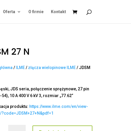
Oferta
O firmie
Kontakt
M 27 N
główna
/
ILME
/
złącza wielopinowe ILME
/ JDSM
ęski, JDS seria, połączenie sprężynowe, 27 pin
-54), 10 A 400 V 6 kV 3, rozmiar „77.62”
kacja produktu:
https://www.ilme.com/en/view-
t/?code=JDSM+27+N&pdf=1
ilość