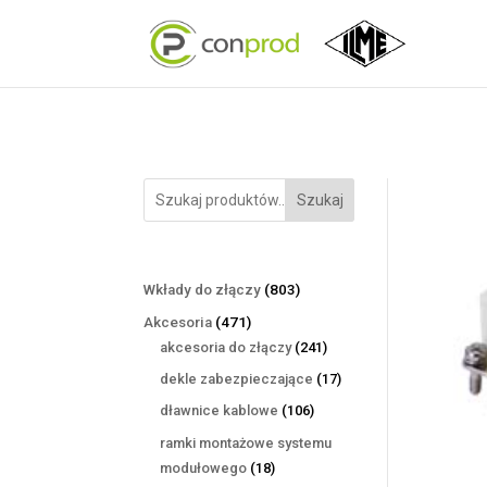
Szukaj
803
Wkłady do złączy
803
produkty
471
Akcesoria
471
produktów
241
akcesoria do złączy
241
produktów
17
dekle zabezpieczające
17
produktów
106
dławnice kablowe
106
produktów
ramki montażowe systemu
18
modułowego
18