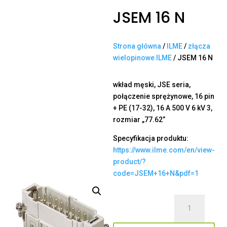
JSEM 16 N
Strona główna
/
ILME
/
złącza
wielopinowe ILME
/ JSEM 16 N
wkład męski, JSE seria,
połączenie sprężynowe, 16 pin
+ PE (17-32), 16 A 500 V 6 kV 3,
rozmiar „77.62”
Specyfikacja produktu:
https://www.ilme.com/en/view-
product/?
code=JSEM+16+N&pdf=1
ilość
JSEM
16