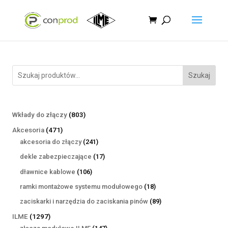
Szukaj
803
Wkłady do złączy
803
produkty
471
Akcesoria
471
produktów
241
akcesoria do złączy
241
produktów
17
dekle zabezpieczające
17
produktów
106
dławnice kablowe
106
produktów
18
ramki montażowe systemu modułowego
18
produktów
89
zaciskarki i narzędzia do zaciskania pinów
89
produktów
1297
ILME
1297
produktów
147