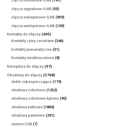
złącza modułowe ILME
147
produktów
55
złącza sygnałowe ILME
55
produktów
959
złącza wielopinowe ILME
959
produktów
109
złącza wielopinowe ILME
109
produktów
405
Kontakty do złączy
405
produktów
346
Kontakty i piny zaciskane
346
produktów
51
kontakty pneumatyczne
51
produktów
8
Kontakty światłowodowe
8
produktów
97
Narzędzia do złączy
97
produktów
3768
Obudowy do złączy
3768
produktów
179
dekle zabezpieczające
179
produktów
1252
obudowy cokołowe
1252
produkty
90
obudowy cokołowe kątowe
90
produktów
1884
obudowy kablowe
1884
produkty
291
obudowy panelowe
291
produktów
7
system COB
7