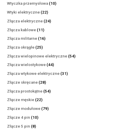
produktów
10
Wtyczka przemysłowa
10
produktów
22
Wtyki elektryczne
22
produkty
24
Złącza elektryczne
24
produkty
11
Złącza kablowe
11
produktów
16
Złącza militarne
16
produktów
25
Złącza okrągłe
25
produktów
54
Złącza wielopinowe elektryczne
54
produkty
44
Złącza wielostykowe
44
produkty
31
Złącza wtykowe elektryczne
31
produktów
28
Złącze skręcane
28
produktów
54
Złącza prostokątne
54
produkty
22
Złącze męskie
22
produkty
79
Złącze modułowe
79
produktów
10
Złącze 4 pin
10
produktów
8
Złącze 5 pin
8