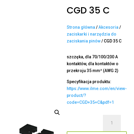
CGD 35 C
Strona główna
/
Akcesoria
/
zaciskarki i narzędzia do
zaciskania pinów
/ CGD 35 C
szczęka, dla 70/100/200 A
kontaktów, dla kontaktów o
przekroju 35 mm² (AWG 2)
Specyfikacja produktu:
https://www.ilme.com/en/view-
product/?
code=CGD+35+C&pdf=1
ilość
CGD
35