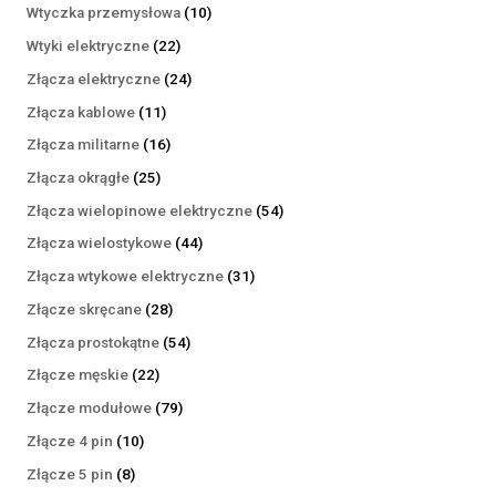
produktów
10
Wtyczka przemysłowa
10
produktów
22
Wtyki elektryczne
22
produkty
24
Złącza elektryczne
24
produkty
11
Złącza kablowe
11
produktów
16
Złącza militarne
16
produktów
25
Złącza okrągłe
25
produktów
54
Złącza wielopinowe elektryczne
54
produkty
44
Złącza wielostykowe
44
produkty
31
Złącza wtykowe elektryczne
31
produktów
28
Złącze skręcane
28
produktów
54
Złącza prostokątne
54
produkty
22
Złącze męskie
22
produkty
79
Złącze modułowe
79
produktów
10
Złącze 4 pin
10
produktów
8
Złącze 5 pin
8