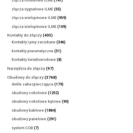
złącza modułowe ILME
147
produktów
55
złącza sygnałowe ILME
55
produktów
959
złącza wielopinowe ILME
959
produktów
109
złącza wielopinowe ILME
109
produktów
405
Kontakty do złączy
405
produktów
346
Kontakty i piny zaciskane
346
produktów
51
kontakty pneumatyczne
51
produktów
8
Kontakty światłowodowe
8
produktów
97
Narzędzia do złączy
97
produktów
3768
Obudowy do złączy
3768
produktów
179
dekle zabezpieczające
179
produktów
1252
obudowy cokołowe
1252
produkty
90
obudowy cokołowe kątowe
90
produktów
1884
obudowy kablowe
1884
produkty
291
obudowy panelowe
291
produktów
7
system COB
7