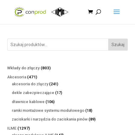
Szukaj
803
Wkłady do złączy
803
produkty
471
Akcesoria
471
produktów
241
akcesoria do złączy
241
produktów
17
dekle zabezpieczające
17
produktów
106
dławnice kablowe
106
produktów
18
ramki montażowe systemu modułowego
18
produktów
89
zaciskarki i narzędzia do zaciskania pinów
89
produktów
1297
ILME
1297
produktów
147