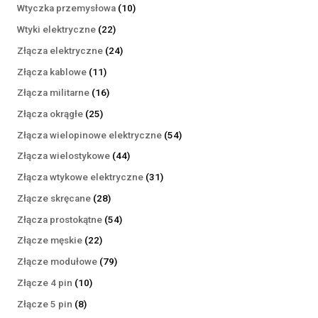
produktów
10
Wtyczka przemysłowa
10
produktów
22
Wtyki elektryczne
22
produkty
24
Złącza elektryczne
24
produkty
11
Złącza kablowe
11
produktów
16
Złącza militarne
16
produktów
25
Złącza okrągłe
25
produktów
54
Złącza wielopinowe elektryczne
54
produkty
44
Złącza wielostykowe
44
produkty
31
Złącza wtykowe elektryczne
31
produktów
28
Złącze skręcane
28
produktów
54
Złącza prostokątne
54
produkty
22
Złącze męskie
22
produkty
79
Złącze modułowe
79
produktów
10
Złącze 4 pin
10
produktów
8
Złącze 5 pin
8