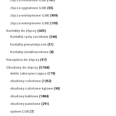
złącza modułowe ILME
147
produktów
55
złącza sygnałowe ILME
55
produktów
959
złącza wielopinowe ILME
959
produktów
109
złącza wielopinowe ILME
109
produktów
405
Kontakty do złączy
405
produktów
346
Kontakty i piny zaciskane
346
produktów
51
kontakty pneumatyczne
51
produktów
8
Kontakty światłowodowe
8
produktów
97
Narzędzia do złączy
97
produktów
3768
Obudowy do złączy
3768
produktów
179
dekle zabezpieczające
179
produktów
1252
obudowy cokołowe
1252
produkty
90
obudowy cokołowe kątowe
90
produktów
1884
obudowy kablowe
1884
produkty
291
obudowy panelowe
291
produktów
7
system COB
7