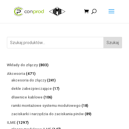
Szukaj
803
Wkłady do złączy
803
produkty
471
Akcesoria
471
produktów
241
akcesoria do złączy
241
produktów
17
dekle zabezpieczające
17
produktów
106
dławnice kablowe
106
produktów
18
ramki montażowe systemu modułowego
18
produktów
89
zaciskarki i narzędzia do zaciskania pinów
89
produktów
1297
ILME
1297
produktów
147