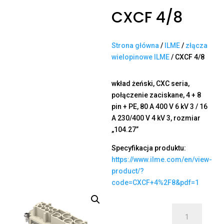
CXCF 4/8
Strona główna
/
ILME
/
złącza
wielopinowe ILME
/ CXCF 4/8
wkład żeński, CXC seria,
połączenie zaciskane, 4 + 8
pin + PE, 80 A 400 V 6 kV 3 / 16
A 230/400 V 4 kV 3, rozmiar
„104.27”
Specyfikacja produktu:
https://www.ilme.com/en/view-
product/?
code=CXCF+4%2F8&pdf=1
ilość
CXCF