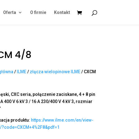
Oferta
O firmie
Kontakt
CM 4/8
główna
/
ILME
/
złącza wielopinowe ILME
/ CXCM
ęski, CXC seria, połączenie zaciskane, 4 + 8 pin
 A 400 V 6 kV 3 / 16 A 230/400 V 4 kV 3, rozmiar
”
kacja produktu:
https://www.ilme.com/en/view-
t/?code=CXCM+4%2F8&pdf=1