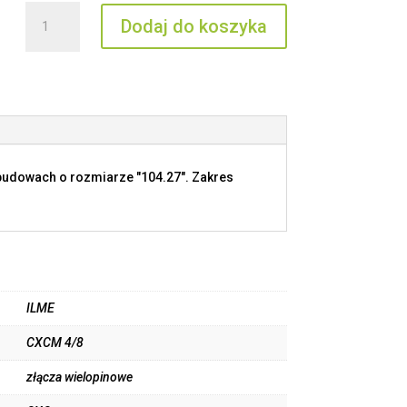
ilość
Dodaj do koszyka
CXCM
4/8
budowach o rozmiarze "104.27". Zakres
ILME
CXCM 4/8
złącza wielopinowe