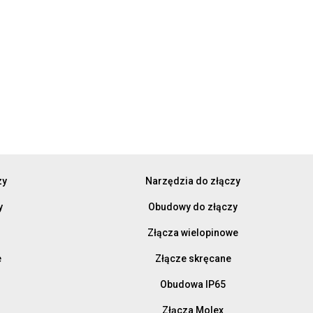
zy
Narzędzia do złączy
y
Obudowy do złączy
Złącza wielopinowe
e
Złącze skręcane
Obudowa IP65
Złącza Molex