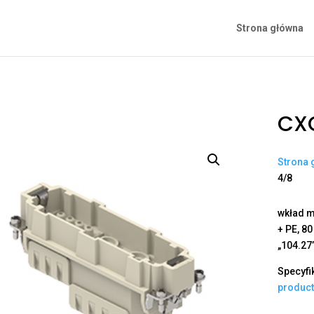
Strona główna
CX
Strona 
4/8
wkład m
+ PE, 80
„104.27
Specyfi
produc