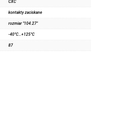
CXC
kontakty zaciskane
rozmiar "104.27"
-40°C…+125°C
87