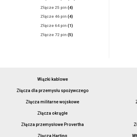
produktów
4
Złącze 25 pin
4
produkty
4
Złącze 46 pin
4
produkty
1
Złącze 64 pin
1
produkt
5
Złącze 72 pin
5
produktów
Wiązki kablowe
Złącza dla przemysłu spożywczego
Złącza militarne wojskowe
Złącza okrągłe
Złącza przemysłowe Provertha
Z
Złącza Harting
Wt