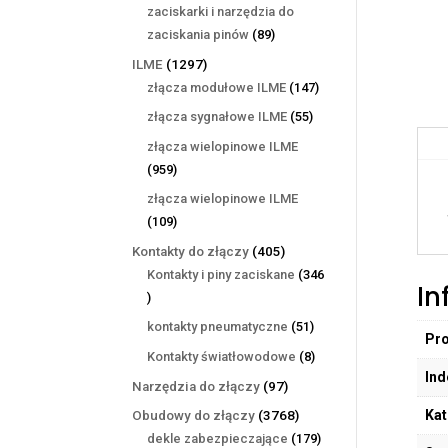
produktów
zaciskarki i narzędzia do
89
zaciskania pinów
89
produktów
1297
ILME
1297
produktów
147
złącza modułowe ILME
147
produktów
55
złącza sygnałowe ILME
55
produktów
złącza wielopinowe ILME
959
959
produktów
złącza wielopinowe ILME
109
109
produktów
405
Kontakty do złączy
405
produktów
Kontakty i piny zaciskane
346
In
346
produktów
51
kontakty pneumatyczne
51
Pr
produktów
8
Kontakty światłowodowe
8
Ind
produktów
97
Narzędzia do złączy
97
produktów
Kat
3768
Obudowy do złączy
3768
produktów
179
dekle zabezpieczające
179