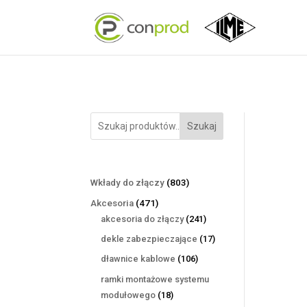
Szukaj
803
Wkłady do złączy
803
produkty
471
Akcesoria
471
produktów
241
akcesoria do złączy
241
produktów
17
dekle zabezpieczające
17
produktów
106
dławnice kablowe
106
produktów
ramki montażowe systemu
18
modułowego
18