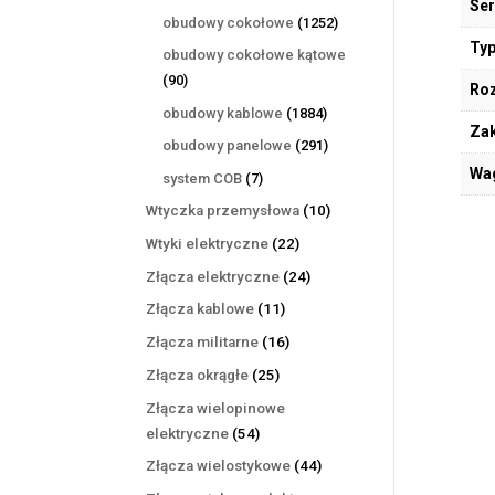
Ser
produktów
1252
obudowy cokołowe
1252
produkty
Typ
obudowy cokołowe kątowe
90
90
Ro
produktów
1884
obudowy kablowe
1884
Zak
produkty
291
obudowy panelowe
291
produktów
Wa
7
system COB
7
produktów
10
Wtyczka przemysłowa
10
produktów
22
Wtyki elektryczne
22
produkty
24
Złącza elektryczne
24
produkty
11
Złącza kablowe
11
produktów
16
Złącza militarne
16
produktów
25
Złącza okrągłe
25
produktów
Złącza wielopinowe
54
elektryczne
54
produkty
44
Złącza wielostykowe
44
produkty