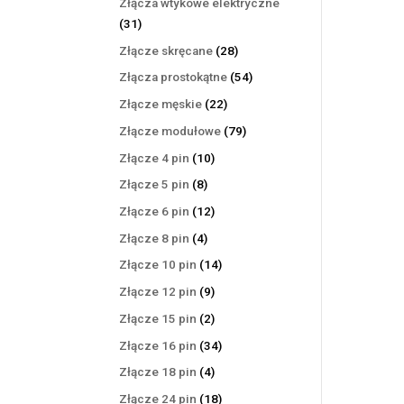
Złącza wtykowe elektryczne
31
31
produktów
28
Złącze skręcane
28
produktów
54
Złącza prostokątne
54
produkty
22
Złącze męskie
22
produkty
79
Złącze modułowe
79
produktów
10
Złącze 4 pin
10
produktów
8
Złącze 5 pin
8
produktów
12
Złącze 6 pin
12
produktów
4
Złącze 8 pin
4
produkty
14
Złącze 10 pin
14
produktów
9
Złącze 12 pin
9
produktów
2
Złącze 15 pin
2
produkty
34
Złącze 16 pin
34
produkty
4
Złącze 18 pin
4
produkty
18
Złącze 24 pin
18