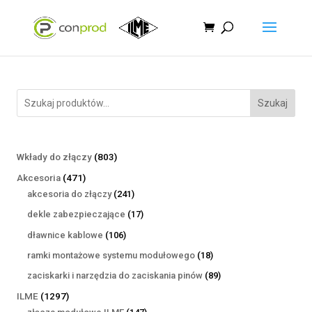
Szukaj
803
Wkłady do złączy
803
produkty
471
Akcesoria
471
produktów
241
akcesoria do złączy
241
produktów
17
dekle zabezpieczające
17
produktów
106
dławnice kablowe
106
produktów
18
ramki montażowe systemu modułowego
18
produktów
89
zaciskarki i narzędzia do zaciskania pinów
89
produktów
1297
ILME
1297
produktów
147