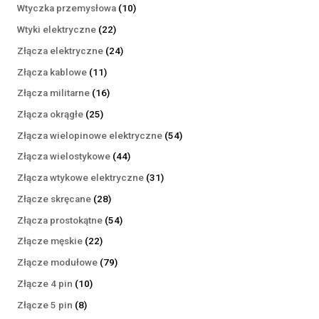
produktów
10
Wtyczka przemysłowa
10
produktów
22
Wtyki elektryczne
22
produkty
24
Złącza elektryczne
24
produkty
11
Złącza kablowe
11
produktów
16
Złącza militarne
16
produktów
25
Złącza okrągłe
25
produktów
54
Złącza wielopinowe elektryczne
54
produkty
44
Złącza wielostykowe
44
produkty
31
Złącza wtykowe elektryczne
31
produktów
28
Złącze skręcane
28
produktów
54
Złącza prostokątne
54
produkty
22
Złącze męskie
22
produkty
79
Złącze modułowe
79
produktów
10
Złącze 4 pin
10
produktów
8
Złącze 5 pin
8