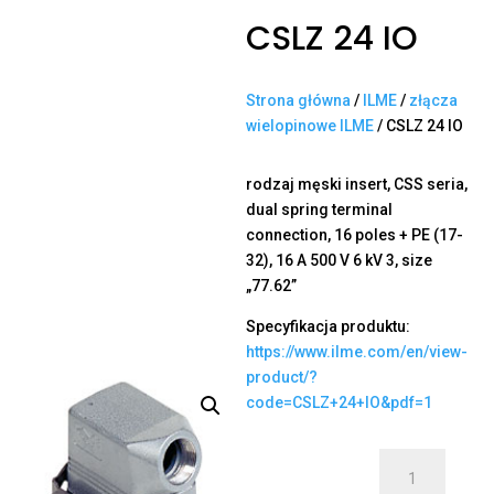
CSLZ 24 IO
Strona główna
/
ILME
/
złącza
wielopinowe ILME
/ CSLZ 24 IO
rodzaj męski insert, CSS seria,
dual spring terminal
connection, 16 poles + PE (17-
32), 16 A 500 V 6 kV 3, size
„77.62”
Specyfikacja produktu:
https://www.ilme.com/en/view-
product/?
code=CSLZ+24+IO&pdf=1
ilość
CSLZ