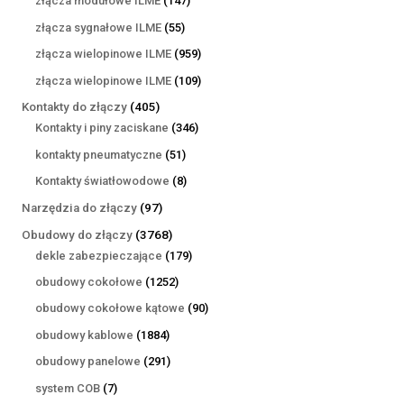
złącza modułowe ILME
147
produktów
55
złącza sygnałowe ILME
55
produktów
959
złącza wielopinowe ILME
959
produktów
109
złącza wielopinowe ILME
109
produktów
405
Kontakty do złączy
405
produktów
346
Kontakty i piny zaciskane
346
produktów
51
kontakty pneumatyczne
51
produktów
8
Kontakty światłowodowe
8
produktów
97
Narzędzia do złączy
97
produktów
3768
Obudowy do złączy
3768
produktów
179
dekle zabezpieczające
179
produktów
1252
obudowy cokołowe
1252
produkty
90
obudowy cokołowe kątowe
90
produktów
1884
obudowy kablowe
1884
produkty
291
obudowy panelowe
291
produktów
7
system COB
7