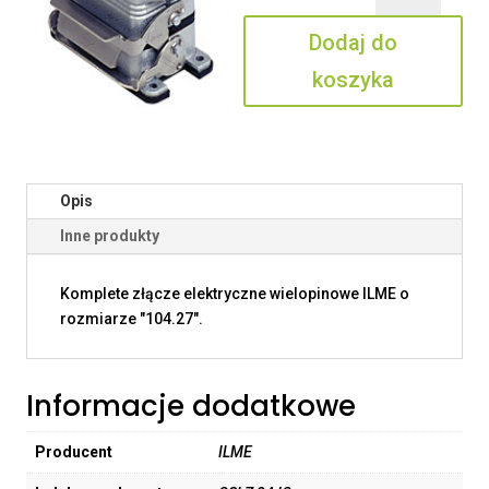
24
Dodaj do
IO
koszyka
Opis
Inne produkty
Komplete złącze elektryczne wielopinowe ILME o
rozmiarze "104.27".
Informacje dodatkowe
Producent
ILME