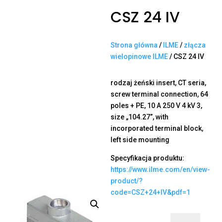
CSZ 24 IV
Strona główna
/
ILME
/
złącza
wielopinowe ILME
/ CSZ 24 IV
rodzaj żeński insert, CT seria,
screw terminal connection, 64
poles + PE, 10 A 250 V 4 kV 3,
size „104.27”, with
incorporated terminal block,
left side mounting
Specyfikacja produktu:
https://www.ilme.com/en/view-
product/?
code=CSZ+24+IV&pdf=1
ilość