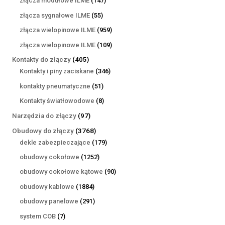
złącza modułowe ILME
147
produktów
55
złącza sygnałowe ILME
55
produktów
959
złącza wielopinowe ILME
959
produktów
109
złącza wielopinowe ILME
109
produktów
405
Kontakty do złączy
405
produktów
346
Kontakty i piny zaciskane
346
produktów
51
kontakty pneumatyczne
51
produktów
8
Kontakty światłowodowe
8
produktów
97
Narzędzia do złączy
97
produktów
3768
Obudowy do złączy
3768
produktów
179
dekle zabezpieczające
179
produktów
1252
obudowy cokołowe
1252
produkty
90
obudowy cokołowe kątowe
90
produktów
1884
obudowy kablowe
1884
produkty
291
obudowy panelowe
291
produktów
7
system COB
7