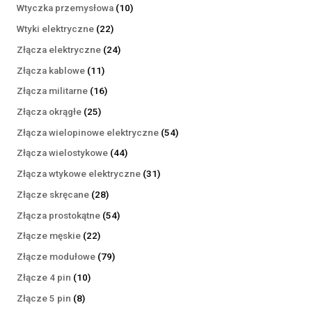
produktów
10
Wtyczka przemysłowa
10
produktów
22
Wtyki elektryczne
22
produkty
24
Złącza elektryczne
24
produkty
11
Złącza kablowe
11
produktów
16
Złącza militarne
16
produktów
25
Złącza okrągłe
25
produktów
54
Złącza wielopinowe elektryczne
54
produkty
44
Złącza wielostykowe
44
produkty
31
Złącza wtykowe elektryczne
31
produktów
28
Złącze skręcane
28
produktów
54
Złącza prostokątne
54
produkty
22
Złącze męskie
22
produkty
79
Złącze modułowe
79
produktów
10
Złącze 4 pin
10
produktów
8
Złącze 5 pin
8