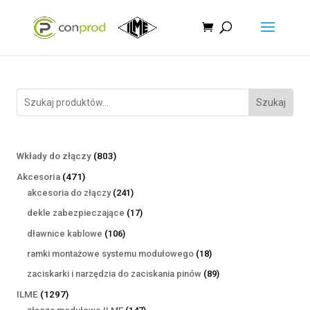
Szukaj
803
Wkłady do złączy
803
produkty
471
Akcesoria
471
produktów
241
akcesoria do złączy
241
produktów
17
dekle zabezpieczające
17
produktów
106
dławnice kablowe
106
produktów
18
ramki montażowe systemu modułowego
18
produktów
89
zaciskarki i narzędzia do zaciskania pinów
89
produktów
1297
ILME
1297
produktów
147