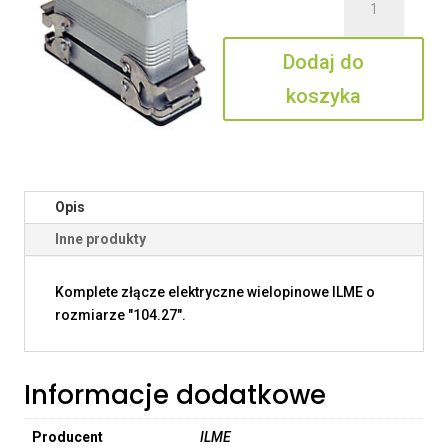
CSZ
24
Dodaj do
IV
koszyka
Opis
Inne produkty
Komplete złącze elektryczne wielopinowe ILME o
rozmiarze "104.27".
Informacje dodatkowe
Producent
ILME