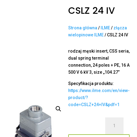
CSLZ 24 IV
Strona główna
/
ILME
/
złącza
wielopinowe ILME
/ CSLZ 24 IV
rodzaj męski insert, CSS seria,
dual spring terminal
connection, 24 poles + PE, 16 A
500 V 6 kV 3, size „104.27”
Specyfikacja produktu:
https://www.ilme.com/en/view-
product/?
code=CSLZ+24+IV&pdf=1
ilość
CSLZ
24