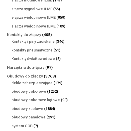
złącza modułowe ILME
147
produktów
55
złącza sygnałowe ILME
55
produktów
959
złącza wielopinowe ILME
959
produktów
109
złącza wielopinowe ILME
109
produktów
405
Kontakty do złączy
405
produktów
346
Kontakty i piny zaciskane
346
produktów
51
kontakty pneumatyczne
51
produktów
8
Kontakty światłowodowe
8
produktów
97
Narzędzia do złączy
97
produktów
3768
Obudowy do złączy
3768
produktów
179
dekle zabezpieczające
179
produktów
1252
obudowy cokołowe
1252
produkty
90
obudowy cokołowe kątowe
90
produktów
1884
obudowy kablowe
1884
produkty
291
obudowy panelowe
291
produktów
7
system COB
7