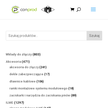
Szukaj
803
Wkłady do złączy
803
produkty
471
Akcesoria
471
produktów
241
akcesoria do złączy
241
produktów
17
dekle zabezpieczające
17
produktów
106
dławnice kablowe
106
produktów
18
ramki montażowe systemu modułowego
18
produktów
89
zaciskarki i narzędzia do zaciskania pinów
89
produktów
1297
ILME
1297
produktów
147