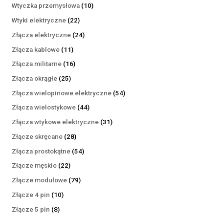
produktów
10
Wtyczka przemysłowa
10
produktów
22
Wtyki elektryczne
22
produkty
24
Złącza elektryczne
24
produkty
11
Złącza kablowe
11
produktów
16
Złącza militarne
16
produktów
25
Złącza okrągłe
25
produktów
54
Złącza wielopinowe elektryczne
54
produkty
44
Złącza wielostykowe
44
produkty
31
Złącza wtykowe elektryczne
31
produktów
28
Złącze skręcane
28
produktów
54
Złącza prostokątne
54
produkty
22
Złącze męskie
22
produkty
79
Złącze modułowe
79
produktów
10
Złącze 4 pin
10
produktów
8
Złącze 5 pin
8