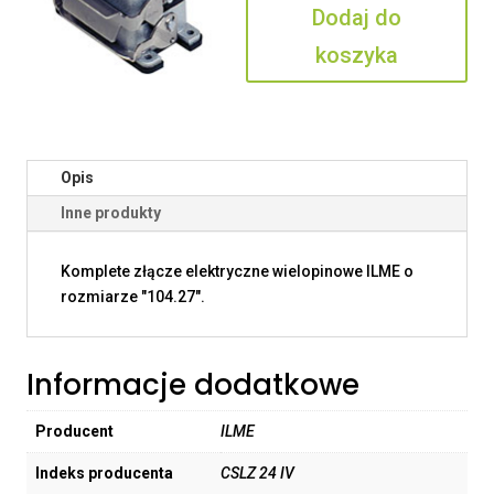
Dodaj do
IV
koszyka
Opis
Inne produkty
Komplete złącze elektryczne wielopinowe ILME o
rozmiarze "104.27".
Informacje dodatkowe
Producent
ILME
Indeks producenta
CSLZ 24 IV