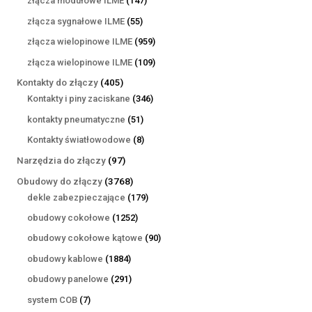
złącza modułowe ILME
147
produktów
55
złącza sygnałowe ILME
55
produktów
959
złącza wielopinowe ILME
959
produktów
109
złącza wielopinowe ILME
109
produktów
405
Kontakty do złączy
405
produktów
346
Kontakty i piny zaciskane
346
produktów
51
kontakty pneumatyczne
51
produktów
8
Kontakty światłowodowe
8
produktów
97
Narzędzia do złączy
97
produktów
3768
Obudowy do złączy
3768
produktów
179
dekle zabezpieczające
179
produktów
1252
obudowy cokołowe
1252
produkty
90
obudowy cokołowe kątowe
90
produktów
1884
obudowy kablowe
1884
produkty
291
obudowy panelowe
291
produktów
7
system COB
7