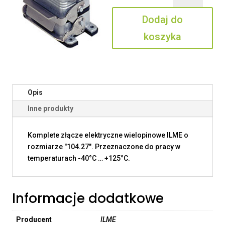
24
Dodaj do
IO
koszyka
Opis
Inne produkty
Komplete złącze elektryczne wielopinowe ILME o
rozmiarze "104.27". Przeznaczone do pracy w
temperaturach -40°C … +125°C.
Informacje dodatkowe
Producent
ILME