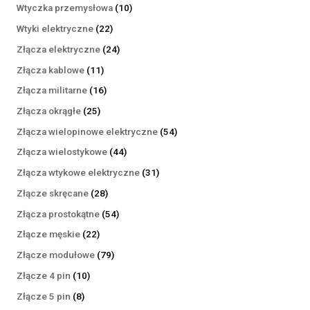
produktów
10
Wtyczka przemysłowa
10
produktów
22
Wtyki elektryczne
22
produkty
24
Złącza elektryczne
24
produkty
11
Złącza kablowe
11
produktów
16
Złącza militarne
16
produktów
25
Złącza okrągłe
25
produktów
54
Złącza wielopinowe elektryczne
54
produkty
44
Złącza wielostykowe
44
produkty
31
Złącza wtykowe elektryczne
31
produktów
28
Złącze skręcane
28
produktów
54
Złącza prostokątne
54
produkty
22
Złącze męskie
22
produkty
79
Złącze modułowe
79
produktów
10
Złącze 4 pin
10
produktów
8
Złącze 5 pin
8