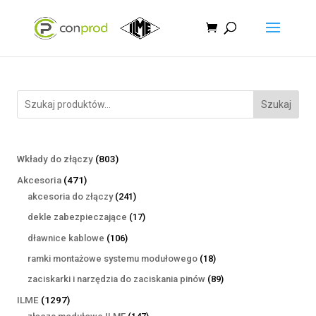
Szukaj
803
Wkłady do złączy
803
produkty
471
Akcesoria
471
produktów
241
akcesoria do złączy
241
produktów
17
dekle zabezpieczające
17
produktów
106
dławnice kablowe
106
produktów
18
ramki montażowe systemu modułowego
18
produktów
89
zaciskarki i narzędzia do zaciskania pinów
89
produktów
1297
ILME
1297
produktów
147