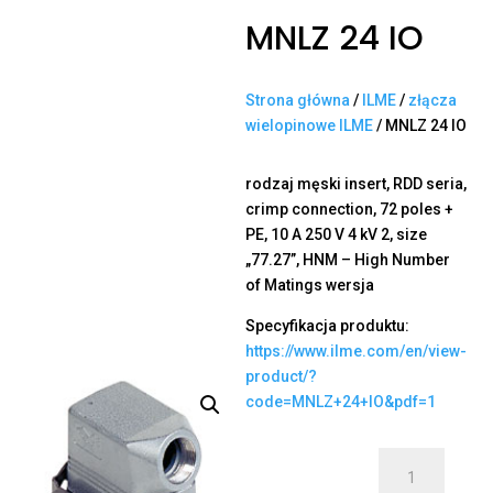
MNLZ 24 IO
Strona główna
/
ILME
/
złącza
wielopinowe ILME
/ MNLZ 24 IO
rodzaj męski insert, RDD seria,
crimp connection, 72 poles +
PE, 10 A 250 V 4 kV 2, size
„77.27”, HNM – High Number
of Matings wersja
Specyfikacja produktu:
https://www.ilme.com/en/view-
product/?
code=MNLZ+24+IO&pdf=1
ilość
MNLZ