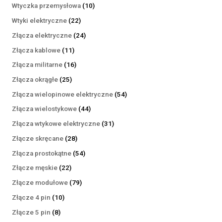
produktów
10
Wtyczka przemysłowa
10
produktów
22
Wtyki elektryczne
22
produkty
24
Złącza elektryczne
24
produkty
11
Złącza kablowe
11
produktów
16
Złącza militarne
16
produktów
25
Złącza okrągłe
25
produktów
54
Złącza wielopinowe elektryczne
54
produkty
44
Złącza wielostykowe
44
produkty
31
Złącza wtykowe elektryczne
31
produktów
28
Złącze skręcane
28
produktów
54
Złącza prostokątne
54
produkty
22
Złącze męskie
22
produkty
79
Złącze modułowe
79
produktów
10
Złącze 4 pin
10
produktów
8
Złącze 5 pin
8