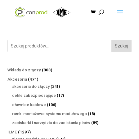
Szukaj
803
Wkłady do złączy
803
produkty
471
Akcesoria
471
produktów
241
akcesoria do złączy
241
produktów
17
dekle zabezpieczające
17
produktów
106
dławnice kablowe
106
produktów
18
ramki montażowe systemu modułowego
18
produktów
89
zaciskarki i narzędzia do zaciskania pinów
89
produktów
1297
ILME
1297
produktów
147