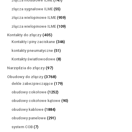
złącza modułowe ILME
147
produktów
55
złącza sygnałowe ILME
55
produktów
959
złącza wielopinowe ILME
959
produktów
109
złącza wielopinowe ILME
109
produktów
405
Kontakty do złączy
405
produktów
346
Kontakty i piny zaciskane
346
produktów
51
kontakty pneumatyczne
51
produktów
8
Kontakty światłowodowe
8
produktów
97
Narzędzia do złączy
97
produktów
3768
Obudowy do złączy
3768
produktów
179
dekle zabezpieczające
179
produktów
1252
obudowy cokołowe
1252
produkty
90
obudowy cokołowe kątowe
90
produktów
1884
obudowy kablowe
1884
produkty
291
obudowy panelowe
291
produktów
7
system COB
7