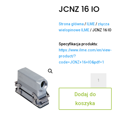
JCNZ 16 IO
Strona główna
/
ILME
/
złącza
wielopinowe ILME
/ JCNZ 16 IO
Specyfikacja produktu:
https://www.ilme.com/en/view-
product/?
code=JCNZ+16+IO&pdf=1
ilość
JCNZ
16
Dodaj do
IO
koszyka