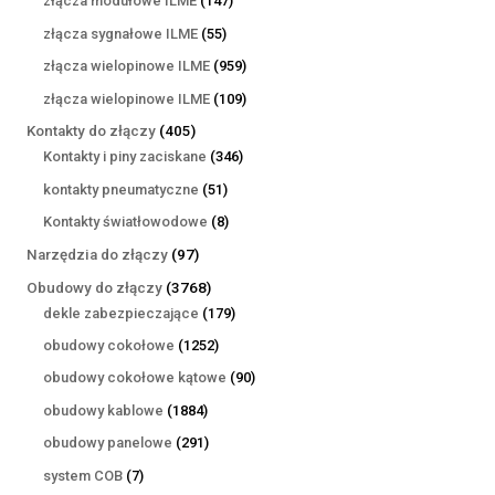
złącza modułowe ILME
147
produktów
55
złącza sygnałowe ILME
55
produktów
959
złącza wielopinowe ILME
959
produktów
109
złącza wielopinowe ILME
109
produktów
405
Kontakty do złączy
405
produktów
346
Kontakty i piny zaciskane
346
produktów
51
kontakty pneumatyczne
51
produktów
8
Kontakty światłowodowe
8
produktów
97
Narzędzia do złączy
97
produktów
3768
Obudowy do złączy
3768
produktów
179
dekle zabezpieczające
179
produktów
1252
obudowy cokołowe
1252
produkty
90
obudowy cokołowe kątowe
90
produktów
1884
obudowy kablowe
1884
produkty
291
obudowy panelowe
291
produktów
7
system COB
7