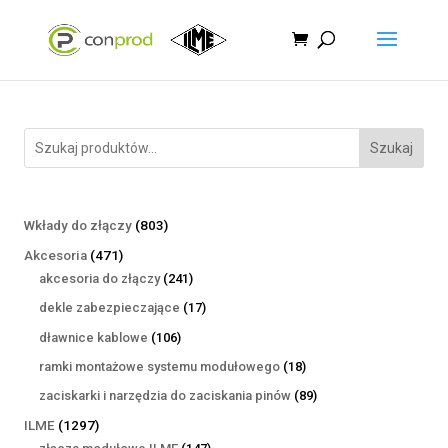
Szukaj
803
Wkłady do złączy
803
produkty
471
Akcesoria
471
produktów
241
akcesoria do złączy
241
produktów
17
dekle zabezpieczające
17
produktów
106
dławnice kablowe
106
produktów
18
ramki montażowe systemu modułowego
18
produktów
89
zaciskarki i narzędzia do zaciskania pinów
89
produktów
1297
ILME
1297
produktów
147