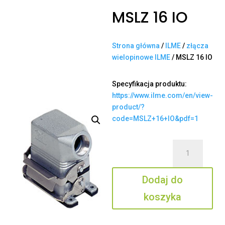
MSLZ 16 IO
Strona główna
/
ILME
/
złącza
wielopinowe ILME
/ MSLZ 16 IO
Specyfikacja produktu:
https://www.ilme.com/en/view-
product/?
code=MSLZ+16+IO&pdf=1
ilość
MSLZ
16
Dodaj do
IO
koszyka