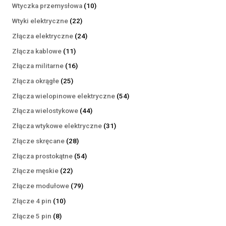
produktów
10
Wtyczka przemysłowa
10
produktów
22
Wtyki elektryczne
22
produkty
24
Złącza elektryczne
24
produkty
11
Złącza kablowe
11
produktów
16
Złącza militarne
16
produktów
25
Złącza okrągłe
25
produktów
54
Złącza wielopinowe elektryczne
54
produkty
44
Złącza wielostykowe
44
produkty
31
Złącza wtykowe elektryczne
31
produktów
28
Złącze skręcane
28
produktów
54
Złącza prostokątne
54
produkty
22
Złącze męskie
22
produkty
79
Złącze modułowe
79
produktów
10
Złącze 4 pin
10
produktów
8
Złącze 5 pin
8