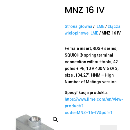
MNZ 16 IV
Strona główna
/
ILME
/
złącza
wielopinowe ILME
/ MNZ 16 IV
Female insert, RDSH series,
SQUICH® spring terminal
connection without tools, 42
poles + PE, 10 A 400 V 6 kV 3,
size „104.27”, HNM – High
Number of Matings version
Specyfikacja produktu:
https://www.ilme.com/en/view-
product/?
code=MNZ+16+IV&pdf=1
ilość