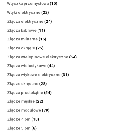
produktów
10
Wtyczka przemysłowa
10
produktów
22
Wtyki elektryczne
22
produkty
24
Złącza elektryczne
24
produkty
11
Złącza kablowe
11
produktów
16
Złącza militarne
16
produktów
25
Złącza okrągłe
25
produktów
54
Złącza wielopinowe elektryczne
54
produkty
44
Złącza wielostykowe
44
produkty
31
Złącza wtykowe elektryczne
31
produktów
28
Złącze skręcane
28
produktów
54
Złącza prostokątne
54
produkty
22
Złącze męskie
22
produkty
79
Złącze modułowe
79
produktów
10
Złącze 4 pin
10
produktów
8
Złącze 5 pin
8