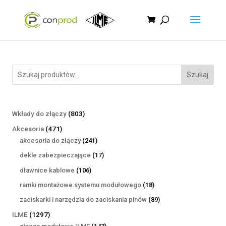
Szukaj
803
Wkłady do złączy
803
produkty
471
Akcesoria
471
produktów
241
akcesoria do złączy
241
produktów
17
dekle zabezpieczające
17
produktów
106
dławnice kablowe
106
produktów
18
ramki montażowe systemu modułowego
18
produktów
89
zaciskarki i narzędzia do zaciskania pinów
89
produktów
1297
ILME
1297
produktów
147