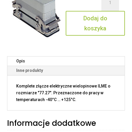
MNZ
16
Dodaj do
IV
koszyka
Opis
Inne produkty
Komplete złącze elektryczne wielopinowe ILME o
rozmiarze "77.27". Przeznaczone do pracy w
temperaturach -40°C … +125°C.
Informacje dodatkowe