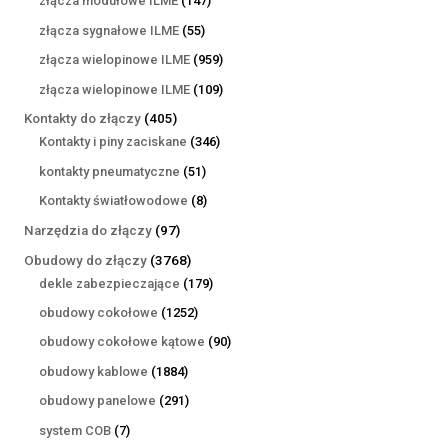
złącza modułowe ILME
147
produktów
55
złącza sygnałowe ILME
55
produktów
959
złącza wielopinowe ILME
959
produktów
109
złącza wielopinowe ILME
109
produktów
405
Kontakty do złączy
405
produktów
346
Kontakty i piny zaciskane
346
produktów
51
kontakty pneumatyczne
51
produktów
8
Kontakty światłowodowe
8
produktów
97
Narzędzia do złączy
97
produktów
3768
Obudowy do złączy
3768
produktów
179
dekle zabezpieczające
179
produktów
1252
obudowy cokołowe
1252
produkty
90
obudowy cokołowe kątowe
90
produktów
1884
obudowy kablowe
1884
produkty
291
obudowy panelowe
291
produktów
7
system COB
7