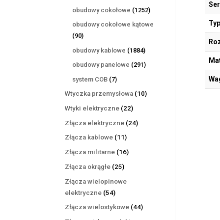
Ser
produktów
1252
obudowy cokołowe
1252
produkty
Typ
obudowy cokołowe kątowe
90
90
Ro
produktów
1884
obudowy kablowe
1884
Mat
produkty
291
obudowy panelowe
291
produktów
7
Wa
system COB
7
produktów
10
Wtyczka przemysłowa
10
produktów
22
Wtyki elektryczne
22
produkty
24
Złącza elektryczne
24
produkty
11
Złącza kablowe
11
produktów
16
Złącza militarne
16
produktów
25
Złącza okrągłe
25
produktów
Złącza wielopinowe
54
elektryczne
54
produkty
44
Złącza wielostykowe
44
produkty