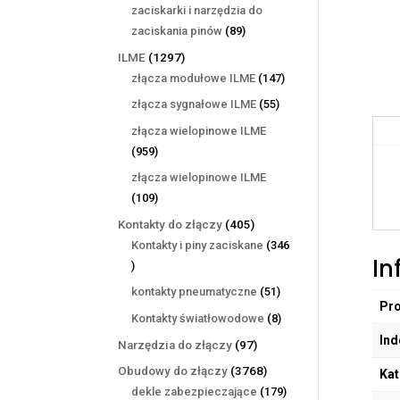
produktów
zaciskarki i narzędzia do
89
zaciskania pinów
89
produktów
1297
ILME
1297
produktów
147
złącza modułowe ILME
147
produktów
55
złącza sygnałowe ILME
55
produktów
złącza wielopinowe ILME
959
959
produktów
złącza wielopinowe ILME
109
109
produktów
405
Kontakty do złączy
405
produktów
Kontakty i piny zaciskane
346
In
346
produktów
51
kontakty pneumatyczne
51
Pr
produktów
8
Kontakty światłowodowe
8
produktów
Ind
97
Narzędzia do złączy
97
produktów
3768
Obudowy do złączy
3768
Kat
produktów
179
dekle zabezpieczające
179