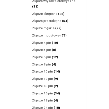
Złącza wtykowe elektryczne
31
31
produktów
28
Złącze skręcane
28
produktów
54
Złącza prostokątne
54
produkty
22
Złącze męskie
22
produkty
79
Złącze modułowe
79
produktów
10
Złącze 4 pin
10
produktów
8
Złącze 5 pin
8
produktów
12
Złącze 6 pin
12
produktów
4
Złącze 8 pin
4
produkty
14
Złącze 10 pin
14
produktów
9
Złącze 12 pin
9
produktów
2
Złącze 15 pin
2
produkty
34
Złącze 16 pin
34
produkty
4
Złącze 18 pin
4
produkty
18
Złącze 24 pin
18