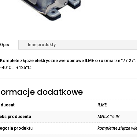
Opis
Inne produkty
Komplete złącze elektryczne wielopinowe ILME o rozmiarze "77.27"
-40°C … +125°C.
formacje dodatkowe
oducent
ILME
eks producenta
MNLZ 16 IV
egoria produktu
kompletne złącza wi