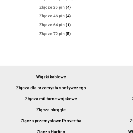
produktów
4
Złącze 25 pin
4
produkty
4
Złącze 46 pin
4
produkty
1
Złącze 64 pin
1
produkt
5
Złącze 72 pin
5
produktów
Wiązki kablowe
Złącza dla przemysłu spożywczego
Złącza militarne wojskowe
Złącza okrągłe
Złącza przemysłowe Provertha
Z
Złącza Harting
Wt