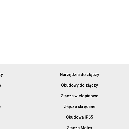
zy
Narzędzia do złączy
y
Obudowy do złączy
Złącza wielopinowe
e
Złącze skręcane
Obudowa IP65
Złącza Molex