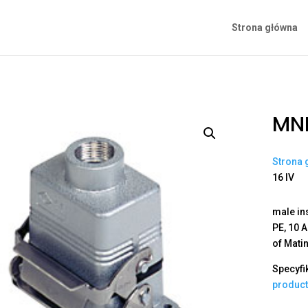
Strona główna
MNL
Strona 
16 IV
male in
PE, 10 
of Mati
Specyfi
produc