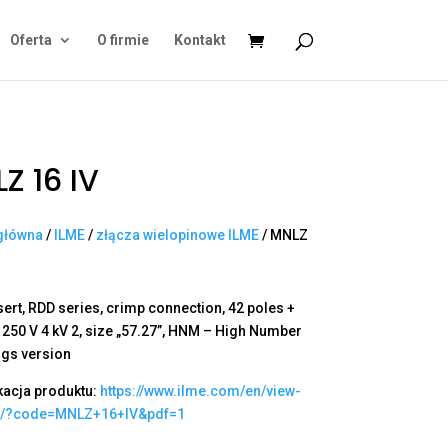
Oferta
O firmie
Kontakt
Z 16 IV
główna
/
ILME
/
złącza wielopinowe ILME
/ MNLZ
sert, RDD series, crimp connection, 42 poles +
A 250 V 4 kV 2, size „57.27”, HNM – High Number
ngs version
kacja produktu:
https://www.ilme.com/en/view-
t/?code=MNLZ+16+IV&pdf=1