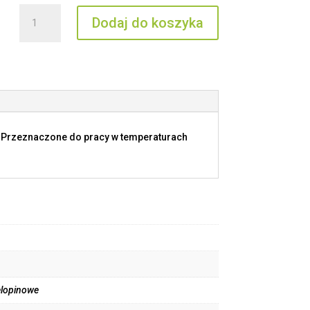
ilość
Dodaj do koszyka
MNLZ
16
IV
. Przeznaczone do pracy w temperaturach
elopinowe