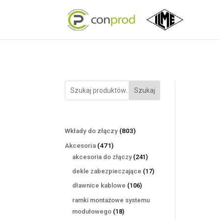
Szukaj
803
Wkłady do złączy
803
produkty
471
Akcesoria
471
produktów
241
akcesoria do złączy
241
produktów
17
dekle zabezpieczające
17
produktów
106
dławnice kablowe
106
produktów
ramki montażowe systemu
18
modułowego
18