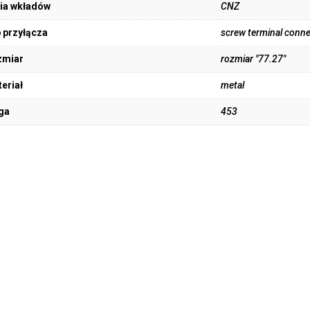
ia wkładów
CNZ
 przyłącza
screw terminal conne
zmiar
rozmiar "77.27"
eriał
metal
ga
453