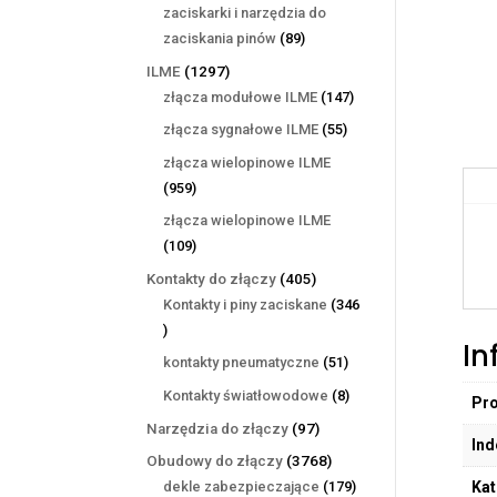
produktów
zaciskarki i narzędzia do
89
zaciskania pinów
89
produktów
1297
ILME
1297
produktów
147
złącza modułowe ILME
147
produktów
55
złącza sygnałowe ILME
55
produktów
złącza wielopinowe ILME
959
959
produktów
złącza wielopinowe ILME
109
109
produktów
405
Kontakty do złączy
405
produktów
Kontakty i piny zaciskane
346
346
In
produktów
51
kontakty pneumatyczne
51
produktów
8
Kontakty światłowodowe
8
Pr
produktów
97
Narzędzia do złączy
97
Ind
produktów
3768
Obudowy do złączy
3768
produktów
179
dekle zabezpieczające
179
Kat