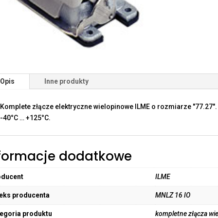
Opis
Inne produkty
Komplete złącze elektryczne wielopinowe ILME o rozmiarze "77.27"
-40°C … +125°C.
formacje dodatkowe
oducent
ILME
eks producenta
MNLZ 16 IO
egoria produktu
kompletne złącza wi