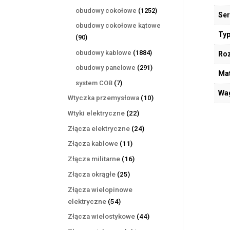
produktów
1252
obudowy cokołowe
1252
Ser
produkty
obudowy cokołowe kątowe
Typ
90
90
produktów
1884
obudowy kablowe
1884
Ro
produkty
291
obudowy panelowe
291
Mat
produktów
7
system COB
7
Wa
produktów
10
Wtyczka przemysłowa
10
produktów
22
Wtyki elektryczne
22
produkty
24
Złącza elektryczne
24
produkty
11
Złącza kablowe
11
produktów
16
Złącza militarne
16
produktów
25
Złącza okrągłe
25
produktów
Złącza wielopinowe
54
elektryczne
54
produkty
44
Złącza wielostykowe
44
produkty