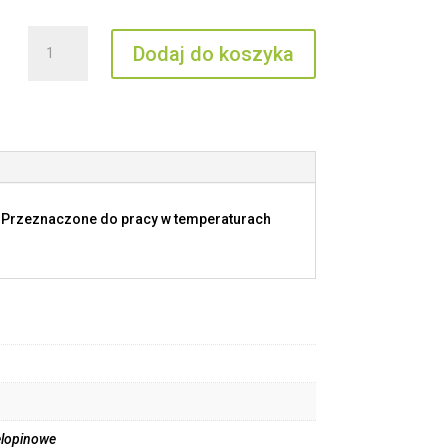
ilość
Dodaj do koszyka
MNLZ
16
IO
. Przeznaczone do pracy w temperaturach
elopinowe