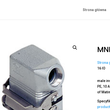
Strona główna
MNL
Strona 
16 IO
male in
PE, 10 
of Mati
Specyfi
produc