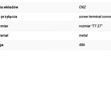
ia wkładów
CNZ
 przyłącza
screw terminal conne
zmiar
rozmiar "77.27"
eriał
metal
ga
486