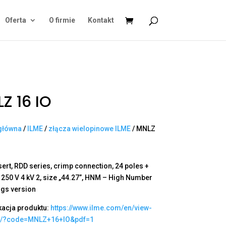
Oferta
O firmie
Kontakt
Z 16 IO
główna
/
ILME
/
złącza wielopinowe ILME
/ MNLZ
sert, RDD series, crimp connection, 24 poles +
A 250 V 4 kV 2, size „44.27”, HNM – High Number
ngs version
kacja produktu:
https://www.ilme.com/en/view-
t/?code=MNLZ+16+IO&pdf=1