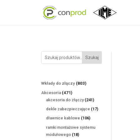
Szukaj
803
Wkłady do złączy
803
produkty
471
Akcesoria
471
produktów
241
akcesoria do złączy
241
produktów
17
dekle zabezpieczające
17
produktów
106
dławnice kablowe
106
produktów
ramki montażowe systemu
18
modułowego
18