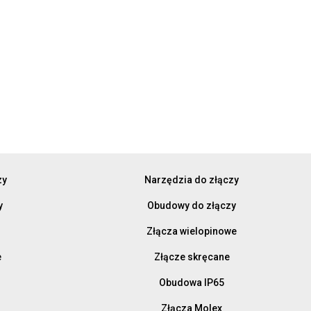
zy
Narzędzia do złączy
y
Obudowy do złączy
Złącza wielopinowe
e
Złącze skręcane
Obudowa IP65
Złącza Molex