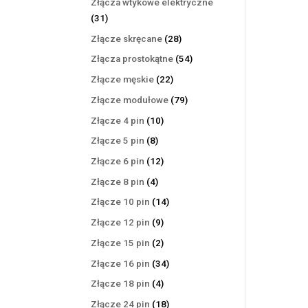
Złącza wtykowe elektryczne
31
31
produktów
28
Złącze skręcane
28
produktów
54
Złącza prostokątne
54
produkty
22
Złącze męskie
22
produkty
79
Złącze modułowe
79
produktów
10
Złącze 4 pin
10
produktów
8
Złącze 5 pin
8
produktów
12
Złącze 6 pin
12
produktów
4
Złącze 8 pin
4
produkty
14
Złącze 10 pin
14
produktów
9
Złącze 12 pin
9
produktów
2
Złącze 15 pin
2
produkty
34
Złącze 16 pin
34
produkty
4
Złącze 18 pin
4
produkty
18
Złącze 24 pin
18