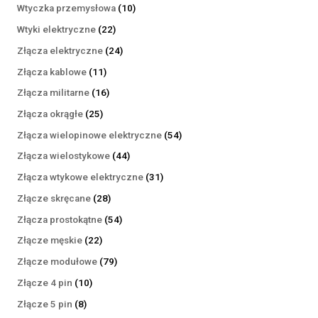
produktów
10
Wtyczka przemysłowa
10
produktów
22
Wtyki elektryczne
22
produkty
24
Złącza elektryczne
24
produkty
11
Złącza kablowe
11
produktów
16
Złącza militarne
16
produktów
25
Złącza okrągłe
25
produktów
54
Złącza wielopinowe elektryczne
54
produkty
44
Złącza wielostykowe
44
produkty
31
Złącza wtykowe elektryczne
31
produktów
28
Złącze skręcane
28
produktów
54
Złącza prostokątne
54
produkty
22
Złącze męskie
22
produkty
79
Złącze modułowe
79
produktów
10
Złącze 4 pin
10
produktów
8
Złącze 5 pin
8