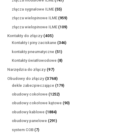
złącza modułowe ILME
147
produktów
55
złącza sygnałowe ILME
55
produktów
959
złącza wielopinowe ILME
959
produktów
109
złącza wielopinowe ILME
109
produktów
405
Kontakty do złączy
405
produktów
346
Kontakty i piny zaciskane
346
produktów
51
kontakty pneumatyczne
51
produktów
8
Kontakty światłowodowe
8
produktów
97
Narzędzia do złączy
97
produktów
3768
Obudowy do złączy
3768
produktów
179
dekle zabezpieczające
179
produktów
1252
obudowy cokołowe
1252
produkty
90
obudowy cokołowe kątowe
90
produktów
1884
obudowy kablowe
1884
produkty
291
obudowy panelowe
291
produktów
7
system COB
7