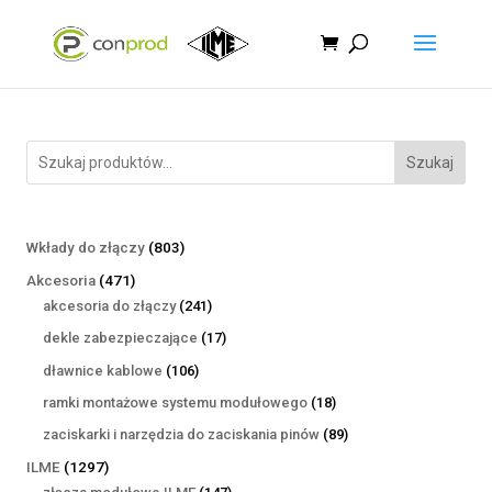
Szukaj
803
Wkłady do złączy
803
produkty
471
Akcesoria
471
produktów
241
akcesoria do złączy
241
produktów
17
dekle zabezpieczające
17
produktów
106
dławnice kablowe
106
produktów
18
ramki montażowe systemu modułowego
18
produktów
89
zaciskarki i narzędzia do zaciskania pinów
89
produktów
1297
ILME
1297
produktów
147