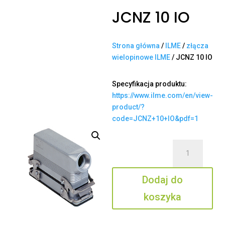
JCNZ 10 IO
Strona główna
/
ILME
/
złącza
wielopinowe ILME
/ JCNZ 10 IO
Specyfikacja produktu:
https://www.ilme.com/en/view-
product/?
code=JCNZ+10+IO&pdf=1
ilość
JCNZ
10
Dodaj do
IO
koszyka