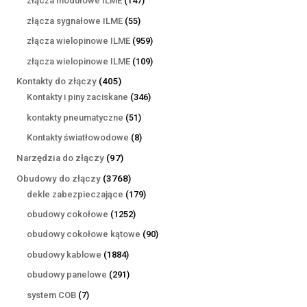
złącza modułowe ILME
147
produktów
55
złącza sygnałowe ILME
55
produktów
959
złącza wielopinowe ILME
959
produktów
109
złącza wielopinowe ILME
109
produktów
405
Kontakty do złączy
405
produktów
346
Kontakty i piny zaciskane
346
produktów
51
kontakty pneumatyczne
51
produktów
8
Kontakty światłowodowe
8
produktów
97
Narzędzia do złączy
97
produktów
3768
Obudowy do złączy
3768
produktów
179
dekle zabezpieczające
179
produktów
1252
obudowy cokołowe
1252
produkty
90
obudowy cokołowe kątowe
90
produktów
1884
obudowy kablowe
1884
produkty
291
obudowy panelowe
291
produktów
7
system COB
7