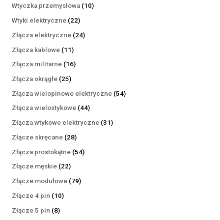
produktów
10
Wtyczka przemysłowa
10
produktów
22
Wtyki elektryczne
22
produkty
24
Złącza elektryczne
24
produkty
11
Złącza kablowe
11
produktów
16
Złącza militarne
16
produktów
25
Złącza okrągłe
25
produktów
54
Złącza wielopinowe elektryczne
54
produkty
44
Złącza wielostykowe
44
produkty
31
Złącza wtykowe elektryczne
31
produktów
28
Złącze skręcane
28
produktów
54
Złącza prostokątne
54
produkty
22
Złącze męskie
22
produkty
79
Złącze modułowe
79
produktów
10
Złącze 4 pin
10
produktów
8
Złącze 5 pin
8