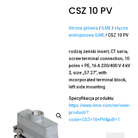
CSZ 10 PV
Strona główna
/
ILME
/
złącza
wielopinowe ILME
/ CSZ 10 PV
rodzaj żeński insert, CT seria,
screw terminal connection, 10
poles + PE, 16 A 230/400 V 4 kV
2, size „57.27”, with
incorporated terminal block,
left side mounting
Specyfikacja produktu:
https://www.ilme.com/en/view-
product/?
code=CSZ+10+PV&pdf=1
ilość