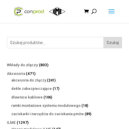
Szukaj
803
Wkłady do złączy
803
produkty
471
Akcesoria
471
produktów
241
akcesoria do złączy
241
produktów
17
dekle zabezpieczające
17
produktów
106
dławnice kablowe
106
produktów
18
ramki montażowe systemu modułowego
18
produktów
89
zaciskarki i narzędzia do zaciskania pinów
89
produktów
1297
ILME
1297
produktów
147