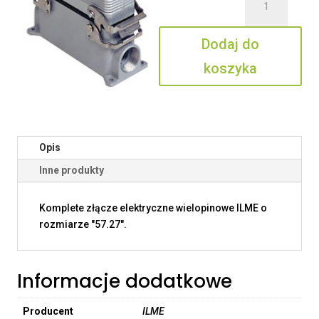
CSZ
10
Dodaj do
PV
koszyka
Opis
Inne produkty
Komplete złącze elektryczne wielopinowe ILME o
rozmiarze "57.27".
Informacje dodatkowe
Producent
ILME