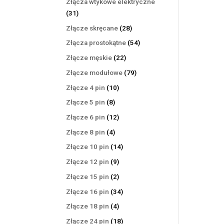
Złącza wtykowe elektryczne
31
31
produktów
28
Złącze skręcane
28
produktów
54
Złącza prostokątne
54
produkty
22
Złącze męskie
22
produkty
79
Złącze modułowe
79
produktów
10
Złącze 4 pin
10
produktów
8
Złącze 5 pin
8
produktów
12
Złącze 6 pin
12
produktów
4
Złącze 8 pin
4
produkty
14
Złącze 10 pin
14
produktów
9
Złącze 12 pin
9
produktów
2
Złącze 15 pin
2
produkty
34
Złącze 16 pin
34
produkty
4
Złącze 18 pin
4
produkty
18
Złącze 24 pin
18