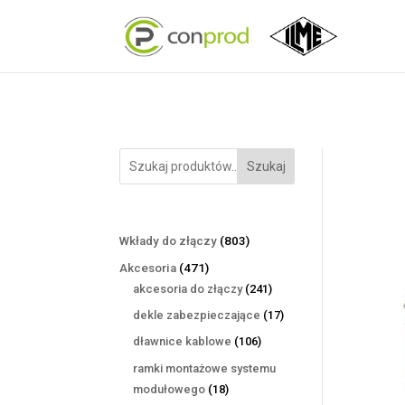
Szukaj
803
Wkłady do złączy
803
produkty
471
Akcesoria
471
produktów
241
akcesoria do złączy
241
produktów
17
dekle zabezpieczające
17
produktów
106
dławnice kablowe
106
produktów
ramki montażowe systemu
18
modułowego
18