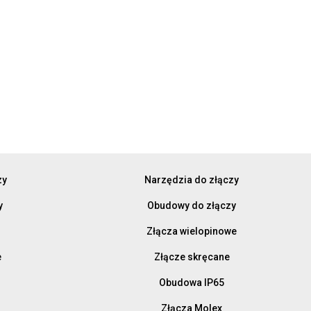
zy
Narzędzia do złączy
y
Obudowy do złączy
Złącza wielopinowe
e
Złącze skręcane
Obudowa IP65
Złącza Molex