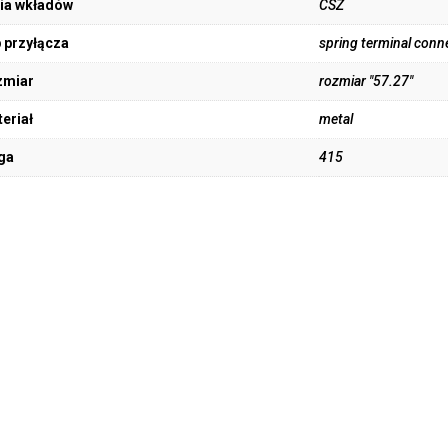
ia wkładów
CSZ
 przyłącza
spring terminal conn
zmiar
rozmiar "57.27"
eriał
metal
ga
415