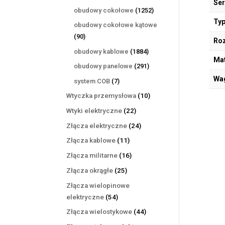
Ser
produktów
1252
obudowy cokołowe
1252
produkty
Typ
obudowy cokołowe kątowe
90
90
Ro
produktów
1884
obudowy kablowe
1884
Mat
produkty
291
obudowy panelowe
291
produktów
Wa
7
system COB
7
produktów
10
Wtyczka przemysłowa
10
produktów
22
Wtyki elektryczne
22
produkty
24
Złącza elektryczne
24
produkty
11
Złącza kablowe
11
produktów
16
Złącza militarne
16
produktów
25
Złącza okrągłe
25
produktów
Złącza wielopinowe
54
elektryczne
54
produkty
44
Złącza wielostykowe
44
produkty