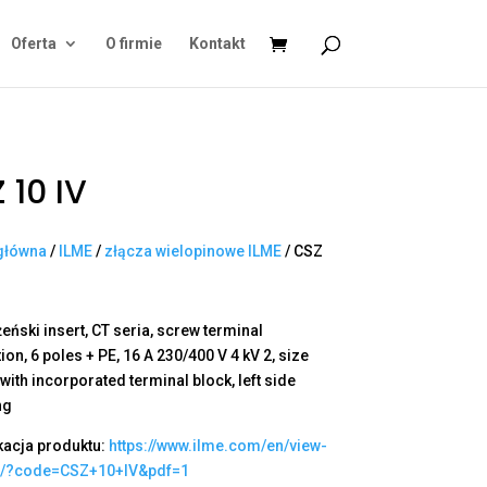
Oferta
O firmie
Kontakt
 10 IV
główna
/
ILME
/
złącza wielopinowe ILME
/ CSZ
eński insert, CT seria, screw terminal
on, 6 poles + PE, 16 A 230/400 V 4 kV 2, size
 with incorporated terminal block, left side
ng
kacja produktu:
https://www.ilme.com/en/view-
t/?code=CSZ+10+IV&pdf=1