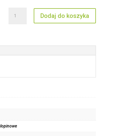
ilość
Dodaj do koszyka
CSZ
10
IV
elopinowe