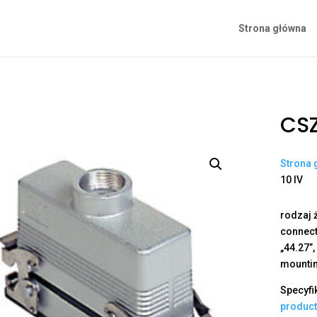
Strona główna
CSZ
Strona 
10 IV
rodzaj ż
connecti
„44.27”,
mounti
Specyfi
produc