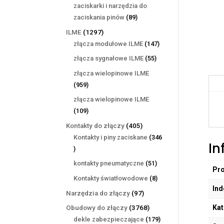
produktów
zaciskarki i narzędzia do
89
zaciskania pinów
89
produktów
1297
ILME
1297
produktów
147
złącza modułowe ILME
147
produktów
55
złącza sygnałowe ILME
55
produktów
złącza wielopinowe ILME
959
959
produktów
złącza wielopinowe ILME
109
109
produktów
405
Kontakty do złączy
405
produktów
Kontakty i piny zaciskane
346
In
346
produktów
51
kontakty pneumatyczne
51
Pr
produktów
8
Kontakty światłowodowe
8
Ind
produktów
97
Narzędzia do złączy
97
produktów
Kat
3768
Obudowy do złączy
3768
produktów
179
dekle zabezpieczające
179