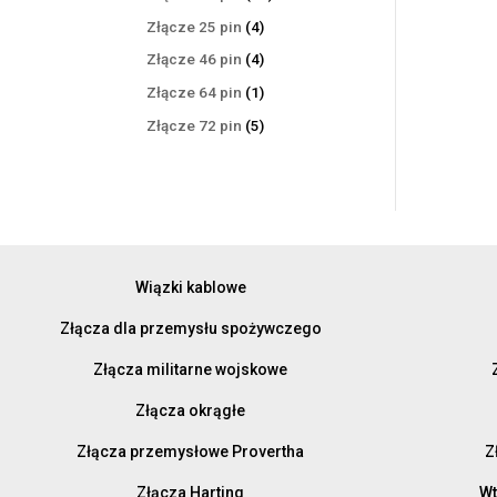
produktów
4
Złącze 25 pin
4
produkty
4
Złącze 46 pin
4
produkty
1
Złącze 64 pin
1
produkt
5
Złącze 72 pin
5
produktów
Wiązki kablowe
Złącza dla przemysłu spożywczego
Złącza militarne wojskowe
Złącza okrągłe
Złącza przemysłowe Provertha
Z
Złącza Harting
Wt