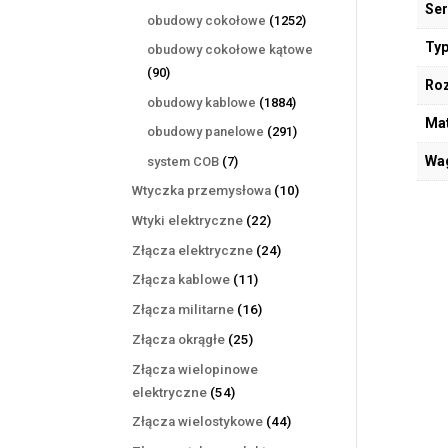
Ser
produktów
1252
obudowy cokołowe
1252
produkty
Typ
obudowy cokołowe kątowe
90
90
Ro
produktów
1884
obudowy kablowe
1884
Mat
produkty
291
obudowy panelowe
291
produktów
7
Wa
system COB
7
produktów
10
Wtyczka przemysłowa
10
produktów
22
Wtyki elektryczne
22
produkty
24
Złącza elektryczne
24
produkty
11
Złącza kablowe
11
produktów
16
Złącza militarne
16
produktów
25
Złącza okrągłe
25
produktów
Złącza wielopinowe
54
elektryczne
54
produkty
44
Złącza wielostykowe
44
produkty