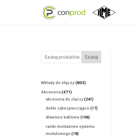
Szukaj
803
Wkłady do złączy
803
produkty
471
Akcesoria
471
produktów
241
akcesoria do złączy
241
produktów
17
dekle zabezpieczające
17
produktów
106
dławnice kablowe
106
produktów
ramki montażowe systemu
18
modułowego
18