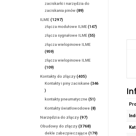
produktów
zaciskarki i narzędzia do
89
zaciskania pinów
89
produktów
1297
ILME
1297
produktów
147
złącza modułowe ILME
147
produktów
55
złącza sygnałowe ILME
55
produktów
złącza wielopinowe ILME
959
959
produktów
złącza wielopinowe ILME
109
109
produktów
405
Kontakty do złączy
405
produktów
Kontakty i piny zaciskane
346
In
346
produktów
51
kontakty pneumatyczne
51
Pr
produktów
8
Kontakty światłowodowe
8
produktów
Ind
97
Narzędzia do złączy
97
produktów
3768
Obudowy do złączy
3768
Kat
produktów
179
dekle zabezpieczające
179