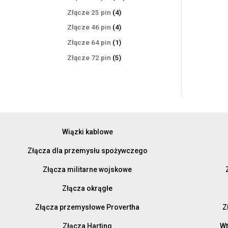
produktów
4
Złącze 25 pin
4
produkty
4
Złącze 46 pin
4
produkty
1
Złącze 64 pin
1
produkt
5
Złącze 72 pin
5
produktów
Wiązki kablowe
Złącza dla przemysłu spożywczego
Złącza militarne wojskowe
Złącza okrągłe
Złącza przemysłowe Provertha
Z
Złącza Harting
Wt