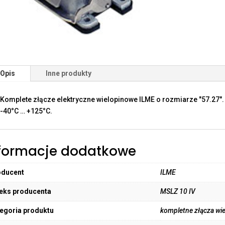
Opis
Inne produkty
Komplete złącze elektryczne wielopinowe ILME o rozmiarze "57.27"
-40°C … +125°C.
formacje dodatkowe
oducent
ILME
eks producenta
MSLZ 10 IV
egoria produktu
kompletne złącza wi