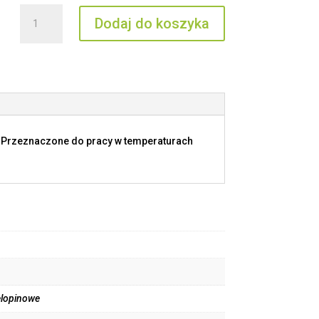
ilość
Dodaj do koszyka
MSLZ
10
IV
. Przeznaczone do pracy w temperaturach
elopinowe