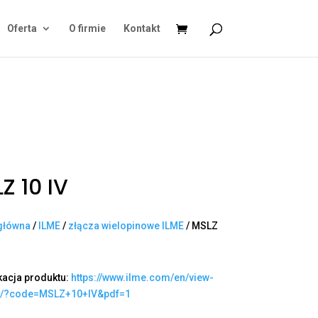
Oferta
O firmie
Kontakt
Z 10 IV
główna
/
ILME
/
złącza wielopinowe ILME
/ MSLZ
kacja produktu:
https://www.ilme.com/en/view-
t/?code=MSLZ+10+IV&pdf=1