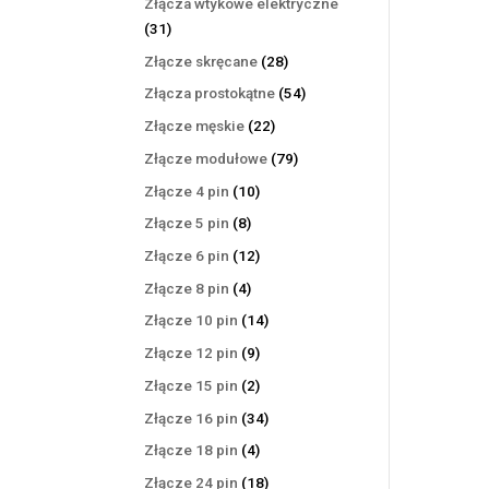
Złącza wtykowe elektryczne
31
31
produktów
28
Złącze skręcane
28
produktów
54
Złącza prostokątne
54
produkty
22
Złącze męskie
22
produkty
79
Złącze modułowe
79
produktów
10
Złącze 4 pin
10
produktów
8
Złącze 5 pin
8
produktów
12
Złącze 6 pin
12
produktów
4
Złącze 8 pin
4
produkty
14
Złącze 10 pin
14
produktów
9
Złącze 12 pin
9
produktów
2
Złącze 15 pin
2
produkty
34
Złącze 16 pin
34
produkty
4
Złącze 18 pin
4
produkty
18
Złącze 24 pin
18