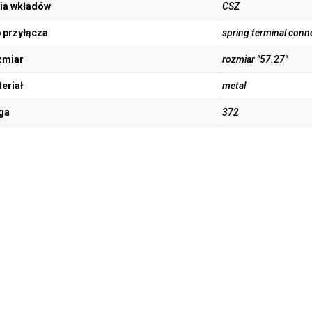
ia wkładów
CSZ
 przyłącza
spring terminal conn
zmiar
rozmiar "57.27"
eriał
metal
ga
372