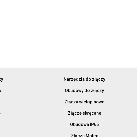
zy
Narzędzia do złączy
y
Obudowy do złączy
Złącza wielopinowe
e
Złącze skręcane
Obudowa IP65
Złącza Molex