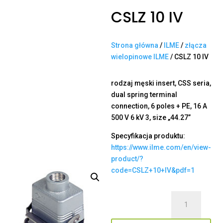
CSLZ 10 IV
Strona główna
/
ILME
/
złącza
wielopinowe ILME
/ CSLZ 10 IV
rodzaj męski insert, CSS seria,
dual spring terminal
connection, 6 poles + PE, 16 A
500 V 6 kV 3, size „44.27”
Specyfikacja produktu:
https://www.ilme.com/en/view-
product/?
code=CSLZ+10+IV&pdf=1
ilość
CSLZ
10