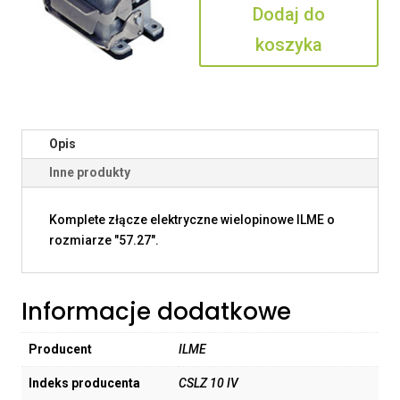
Dodaj do
IV
koszyka
Opis
Inne produkty
Komplete złącze elektryczne wielopinowe ILME o
rozmiarze "57.27".
Informacje dodatkowe
Producent
ILME
Indeks producenta
CSLZ 10 IV