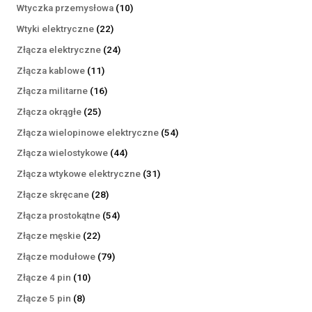
produktów
10
Wtyczka przemysłowa
10
produktów
22
Wtyki elektryczne
22
produkty
24
Złącza elektryczne
24
produkty
11
Złącza kablowe
11
produktów
16
Złącza militarne
16
produktów
25
Złącza okrągłe
25
produktów
54
Złącza wielopinowe elektryczne
54
produkty
44
Złącza wielostykowe
44
produkty
31
Złącza wtykowe elektryczne
31
produktów
28
Złącze skręcane
28
produktów
54
Złącza prostokątne
54
produkty
22
Złącze męskie
22
produkty
79
Złącze modułowe
79
produktów
10
Złącze 4 pin
10
produktów
8
Złącze 5 pin
8