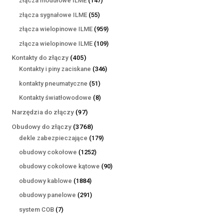
złącza modułowe ILME
147
produktów
55
złącza sygnałowe ILME
55
produktów
959
złącza wielopinowe ILME
959
produktów
109
złącza wielopinowe ILME
109
produktów
405
Kontakty do złączy
405
produktów
346
Kontakty i piny zaciskane
346
produktów
51
kontakty pneumatyczne
51
produktów
8
Kontakty światłowodowe
8
produktów
97
Narzędzia do złączy
97
produktów
3768
Obudowy do złączy
3768
produktów
179
dekle zabezpieczające
179
produktów
1252
obudowy cokołowe
1252
produkty
90
obudowy cokołowe kątowe
90
produktów
1884
obudowy kablowe
1884
produkty
291
obudowy panelowe
291
produktów
7
system COB
7