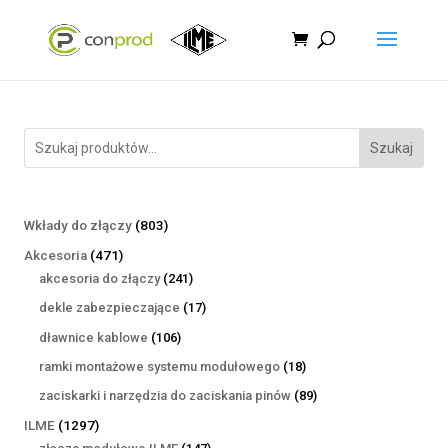
Szukaj
803
Wkłady do złączy
803
produkty
471
Akcesoria
471
produktów
241
akcesoria do złączy
241
produktów
17
dekle zabezpieczające
17
produktów
106
dławnice kablowe
106
produktów
18
ramki montażowe systemu modułowego
18
produktów
89
zaciskarki i narzędzia do zaciskania pinów
89
produktów
1297
ILME
1297
produktów
147