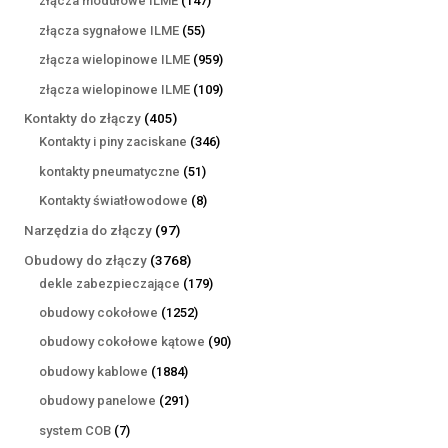
złącza modułowe ILME
147
produktów
55
złącza sygnałowe ILME
55
produktów
959
złącza wielopinowe ILME
959
produktów
109
złącza wielopinowe ILME
109
produktów
405
Kontakty do złączy
405
produktów
346
Kontakty i piny zaciskane
346
produktów
51
kontakty pneumatyczne
51
produktów
8
Kontakty światłowodowe
8
produktów
97
Narzędzia do złączy
97
produktów
3768
Obudowy do złączy
3768
produktów
179
dekle zabezpieczające
179
produktów
1252
obudowy cokołowe
1252
produkty
90
obudowy cokołowe kątowe
90
produktów
1884
obudowy kablowe
1884
produkty
291
obudowy panelowe
291
produktów
7
system COB
7