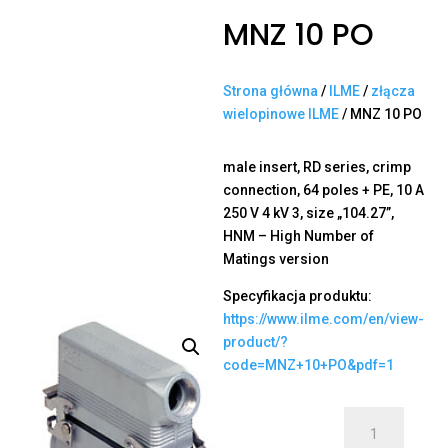
MNZ 10 PO
Strona główna
/
ILME
/
złącza
wielopinowe ILME
/ MNZ 10 PO
male insert, RD series, crimp
connection, 64 poles + PE, 10 A
250 V 4 kV 3, size „104.27”,
HNM – High Number of
Matings version
Specyfikacja produktu:
https://www.ilme.com/en/view-
product/?
code=MNZ+10+PO&pdf=1
ilość
MNZ