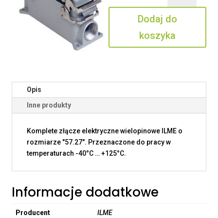
10
Dodaj do
PO
koszyka
Opis
Inne produkty
Komplete złącze elektryczne wielopinowe ILME o
rozmiarze "57.27". Przeznaczone do pracy w
temperaturach -40°C … +125°C.
Informacje dodatkowe
Producent
ILME