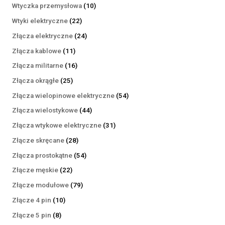
produktów
10
Wtyczka przemysłowa
10
produktów
22
Wtyki elektryczne
22
produkty
24
Złącza elektryczne
24
produkty
11
Złącza kablowe
11
produktów
16
Złącza militarne
16
produktów
25
Złącza okrągłe
25
produktów
54
Złącza wielopinowe elektryczne
54
produkty
44
Złącza wielostykowe
44
produkty
31
Złącza wtykowe elektryczne
31
produktów
28
Złącze skręcane
28
produktów
54
Złącza prostokątne
54
produkty
22
Złącze męskie
22
produkty
79
Złącze modułowe
79
produktów
10
Złącze 4 pin
10
produktów
8
Złącze 5 pin
8