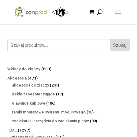
Szukaj
803
Wkłady do złączy
803
produkty
471
Akcesoria
471
produktów
241
akcesoria do złączy
241
produktów
17
dekle zabezpieczające
17
produktów
106
dławnice kablowe
106
produktów
18
ramki montażowe systemu modułowego
18
produktów
89
zaciskarki i narzędzia do zaciskania pinów
89
produktów
1297
ILME
1297
produktów
147