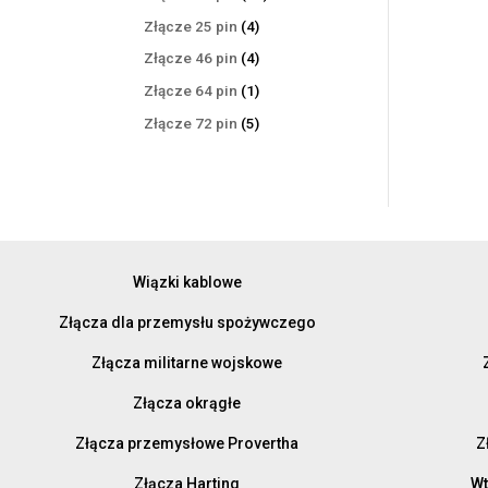
produktów
4
Złącze 25 pin
4
produkty
4
Złącze 46 pin
4
produkty
1
Złącze 64 pin
1
produkt
5
Złącze 72 pin
5
produktów
Wiązki kablowe
Złącza dla przemysłu spożywczego
Złącza militarne wojskowe
Złącza okrągłe
Złącza przemysłowe Provertha
Z
Złącza Harting
Wt