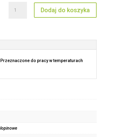
ilość
Dodaj do koszyka
MNLZ
10
IV
. Przeznaczone do pracy w temperaturach
elopinowe