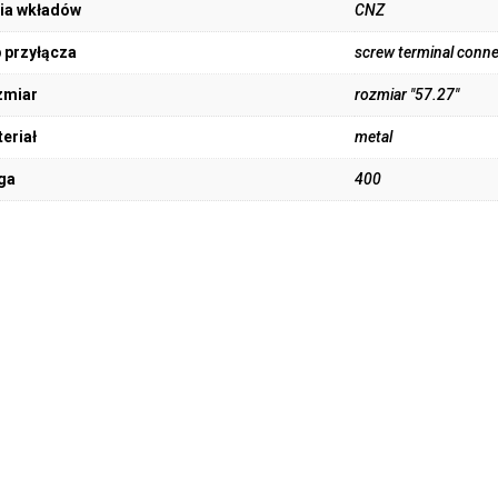
ia wkładów
CNZ
 przyłącza
screw terminal conne
zmiar
rozmiar "57.27"
eriał
metal
ga
400