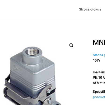
Strona główna
MNL
Strona 
10 IV
male in
PE, 10 
of Mati
Specyfi
produc