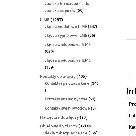
produktów
zaciskarki i narzędzia do
89
zaciskania pinów
89
produktów
1297
ILME
1297
produktów
147
złącza modułowe ILME
147
produktów
55
złącza sygnałowe ILME
55
produktów
złącza wielopinowe ILME
959
959
produktów
złącza wielopinowe ILME
109
109
produktów
405
Kontakty do złączy
405
produktów
Kontakty i piny zaciskane
346
In
346
produktów
51
kontakty pneumatyczne
51
Pr
produktów
8
Kontakty światłowodowe
8
produktów
Ind
97
Narzędzia do złączy
97
produktów
3768
Obudowy do złączy
3768
Kat
produktów
179
dekle zabezpieczające
179