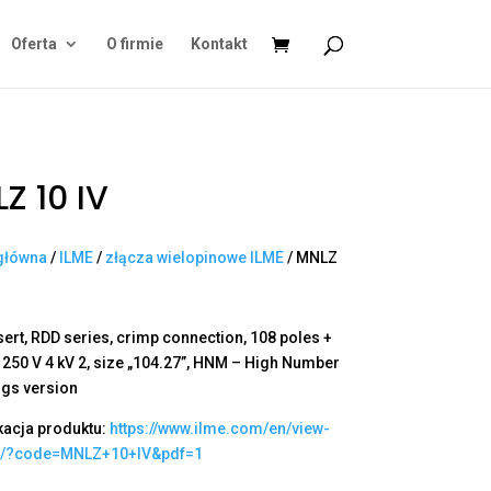
Oferta
O firmie
Kontakt
Z 10 IV
główna
/
ILME
/
złącza wielopinowe ILME
/ MNLZ
sert, RDD series, crimp connection, 108 poles +
A 250 V 4 kV 2, size „104.27”, HNM – High Number
ngs version
kacja produktu:
https://www.ilme.com/en/view-
t/?code=MNLZ+10+IV&pdf=1