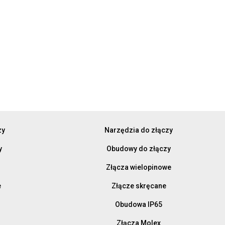
zy
Narzędzia do złączy
y
Obudowy do złączy
Złącza wielopinowe
e
Złącze skręcane
Obudowa IP65
Złącza Molex