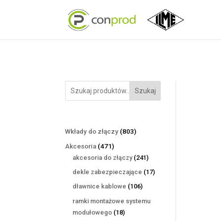
Szukaj
803
Wkłady do złączy
803
produkty
471
Akcesoria
471
produktów
241
akcesoria do złączy
241
produktów
17
dekle zabezpieczające
17
produktów
106
dławnice kablowe
106
produktów
ramki montażowe systemu
18
modułowego
18