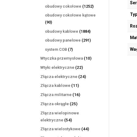
Ser
produktów
1252
obudowy cokołowe
1252
produkty
Typ
obudowy cokołowe kątowe
90
90
Ro
produktów
1884
obudowy kablowe
1884
Mat
produkty
291
obudowy panelowe
291
produktów
7
Wa
system COB
7
produktów
10
Wtyczka przemysłowa
10
produktów
22
Wtyki elektryczne
22
produkty
24
Złącza elektryczne
24
produkty
11
Złącza kablowe
11
produktów
16
Złącza militarne
16
produktów
25
Złącza okrągłe
25
produktów
Złącza wielopinowe
54
elektryczne
54
produkty
44
Złącza wielostykowe
44
produkty