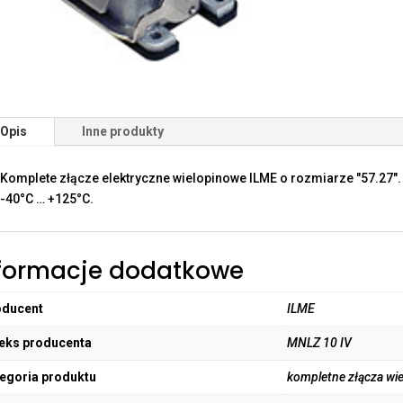
Opis
Inne produkty
Komplete złącze elektryczne wielopinowe ILME o rozmiarze "57.27"
-40°C … +125°C.
formacje dodatkowe
oducent
ILME
eks producenta
MNLZ 10 IV
egoria produktu
kompletne złącza wi