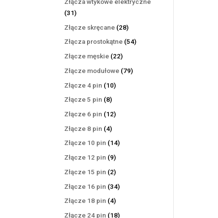
Złącza wtykowe elektryczne
31
31
produktów
28
Złącze skręcane
28
produktów
54
Złącza prostokątne
54
produkty
22
Złącze męskie
22
produkty
79
Złącze modułowe
79
produktów
10
Złącze 4 pin
10
produktów
8
Złącze 5 pin
8
produktów
12
Złącze 6 pin
12
produktów
4
Złącze 8 pin
4
produkty
14
Złącze 10 pin
14
produktów
9
Złącze 12 pin
9
produktów
2
Złącze 15 pin
2
produkty
34
Złącze 16 pin
34
produkty
4
Złącze 18 pin
4
produkty
18
Złącze 24 pin
18