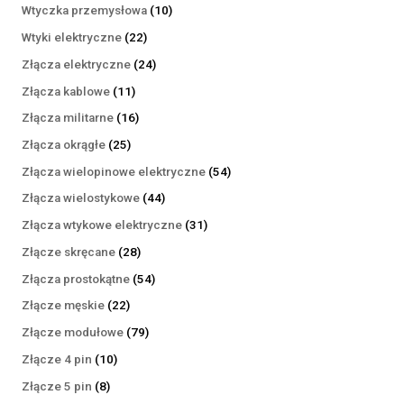
produktów
10
Wtyczka przemysłowa
10
produktów
22
Wtyki elektryczne
22
produkty
24
Złącza elektryczne
24
produkty
11
Złącza kablowe
11
produktów
16
Złącza militarne
16
produktów
25
Złącza okrągłe
25
produktów
54
Złącza wielopinowe elektryczne
54
produkty
44
Złącza wielostykowe
44
produkty
31
Złącza wtykowe elektryczne
31
produktów
28
Złącze skręcane
28
produktów
54
Złącza prostokątne
54
produkty
22
Złącze męskie
22
produkty
79
Złącze modułowe
79
produktów
10
Złącze 4 pin
10
produktów
8
Złącze 5 pin
8