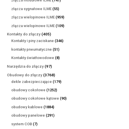
złącza modułowe ILME
147
produktów
55
złącza sygnałowe ILME
55
produktów
959
złącza wielopinowe ILME
959
produktów
109
złącza wielopinowe ILME
109
produktów
405
Kontakty do złączy
405
produktów
346
Kontakty i piny zaciskane
346
produktów
51
kontakty pneumatyczne
51
produktów
8
Kontakty światłowodowe
8
produktów
97
Narzędzia do złączy
97
produktów
3768
Obudowy do złączy
3768
produktów
179
dekle zabezpieczające
179
produktów
1252
obudowy cokołowe
1252
produkty
90
obudowy cokołowe kątowe
90
produktów
1884
obudowy kablowe
1884
produkty
291
obudowy panelowe
291
produktów
7
system COB
7