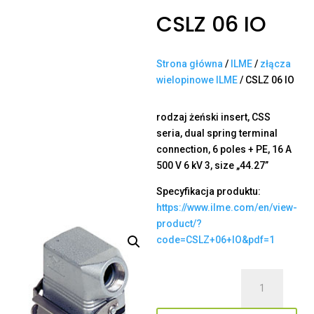
CSLZ 06 IO
Strona główna
/
ILME
/
złącza
wielopinowe ILME
/ CSLZ 06 IO
rodzaj żeński insert, CSS
seria, dual spring terminal
connection, 6 poles + PE, 16 A
500 V 6 kV 3, size „44.27”
Specyfikacja produktu:
https://www.ilme.com/en/view-
product/?
code=CSLZ+06+IO&pdf=1
ilość
CSLZ
06