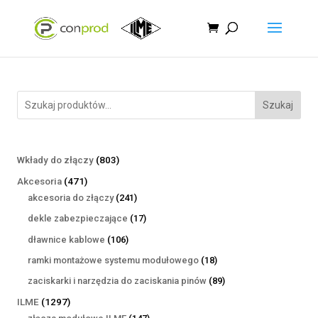
Szukaj
803
Wkłady do złączy
803
produkty
471
Akcesoria
471
produktów
241
akcesoria do złączy
241
produktów
17
dekle zabezpieczające
17
produktów
106
dławnice kablowe
106
produktów
18
ramki montażowe systemu modułowego
18
produktów
89
zaciskarki i narzędzia do zaciskania pinów
89
produktów
1297
ILME
1297
produktów
147