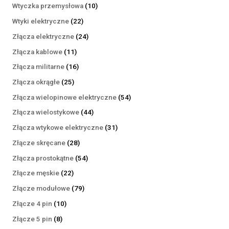
produktów
10
Wtyczka przemysłowa
10
produktów
22
Wtyki elektryczne
22
produkty
24
Złącza elektryczne
24
produkty
11
Złącza kablowe
11
produktów
16
Złącza militarne
16
produktów
25
Złącza okrągłe
25
produktów
54
Złącza wielopinowe elektryczne
54
produkty
44
Złącza wielostykowe
44
produkty
31
Złącza wtykowe elektryczne
31
produktów
28
Złącze skręcane
28
produktów
54
Złącza prostokątne
54
produkty
22
Złącze męskie
22
produkty
79
Złącze modułowe
79
produktów
10
Złącze 4 pin
10
produktów
8
Złącze 5 pin
8