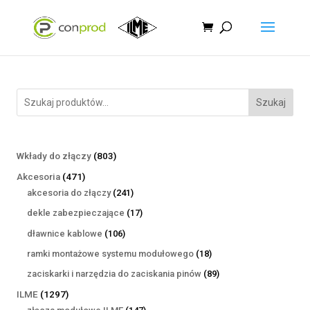
Szukaj
803
Wkłady do złączy
803
produkty
471
Akcesoria
471
produktów
241
akcesoria do złączy
241
produktów
17
dekle zabezpieczające
17
produktów
106
dławnice kablowe
106
produktów
18
ramki montażowe systemu modułowego
18
produktów
89
zaciskarki i narzędzia do zaciskania pinów
89
produktów
1297
ILME
1297
produktów
147