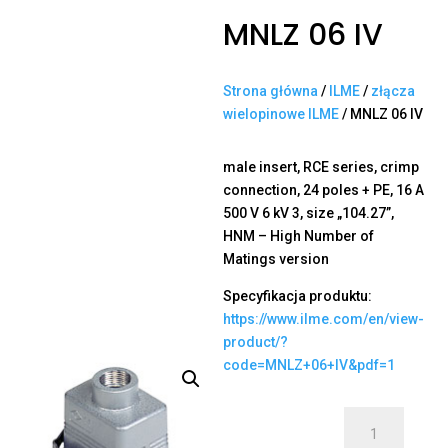
MNLZ 06 IV
Strona główna
/
ILME
/
złącza
wielopinowe ILME
/ MNLZ 06 IV
male insert, RCE series, crimp
connection, 24 poles + PE, 16 A
500 V 6 kV 3, size „104.27”,
HNM – High Number of
Matings version
Specyfikacja produktu:
https://www.ilme.com/en/view-
product/?
code=MNLZ+06+IV&pdf=1
ilość
MNLZ