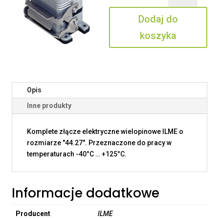
06
Dodaj do
IV
koszyka
Opis
Inne produkty
Komplete złącze elektryczne wielopinowe ILME o
rozmiarze "44.27". Przeznaczone do pracy w
temperaturach -40°C … +125°C.
Informacje dodatkowe
Producent
ILME