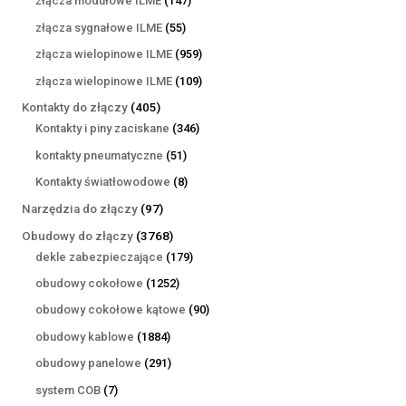
złącza modułowe ILME
147
produktów
55
złącza sygnałowe ILME
55
produktów
959
złącza wielopinowe ILME
959
produktów
109
złącza wielopinowe ILME
109
produktów
405
Kontakty do złączy
405
produktów
346
Kontakty i piny zaciskane
346
produktów
51
kontakty pneumatyczne
51
produktów
8
Kontakty światłowodowe
8
produktów
97
Narzędzia do złączy
97
produktów
3768
Obudowy do złączy
3768
produktów
179
dekle zabezpieczające
179
produktów
1252
obudowy cokołowe
1252
produkty
90
obudowy cokołowe kątowe
90
produktów
1884
obudowy kablowe
1884
produkty
291
obudowy panelowe
291
produktów
7
system COB
7