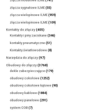
złącza modułowe ILME
147
produktów
55
złącza sygnałowe ILME
55
produktów
959
złącza wielopinowe ILME
959
produktów
109
złącza wielopinowe ILME
109
produktów
405
Kontakty do złączy
405
produktów
346
Kontakty i piny zaciskane
346
produktów
51
kontakty pneumatyczne
51
produktów
8
Kontakty światłowodowe
8
produktów
97
Narzędzia do złączy
97
produktów
3768
Obudowy do złączy
3768
produktów
179
dekle zabezpieczające
179
produktów
1252
obudowy cokołowe
1252
produkty
90
obudowy cokołowe kątowe
90
produktów
1884
obudowy kablowe
1884
produkty
291
obudowy panelowe
291
produktów
7
system COB
7