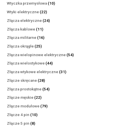
produktów
10
Wtyczka przemysłowa
10
produktów
22
Wtyki elektryczne
22
produkty
24
Złącza elektryczne
24
produkty
11
Złącza kablowe
11
produktów
16
Złącza militarne
16
produktów
25
Złącza okrągłe
25
produktów
54
Złącza wielopinowe elektryczne
54
produkty
44
Złącza wielostykowe
44
produkty
31
Złącza wtykowe elektryczne
31
produktów
28
Złącze skręcane
28
produktów
54
Złącza prostokątne
54
produkty
22
Złącze męskie
22
produkty
79
Złącze modułowe
79
produktów
10
Złącze 4 pin
10
produktów
8
Złącze 5 pin
8