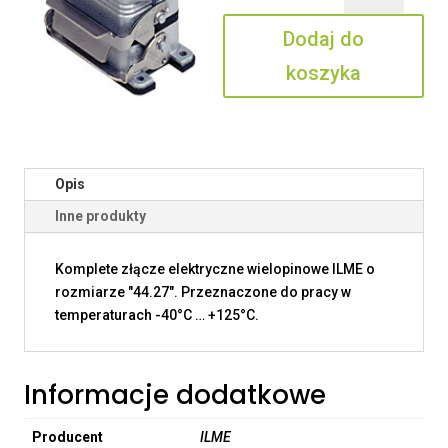
06
Dodaj do
IO
koszyka
Opis
Inne produkty
Komplete złącze elektryczne wielopinowe ILME o
rozmiarze "44.27". Przeznaczone do pracy w
temperaturach -40°C … +125°C.
Informacje dodatkowe
Producent
ILME