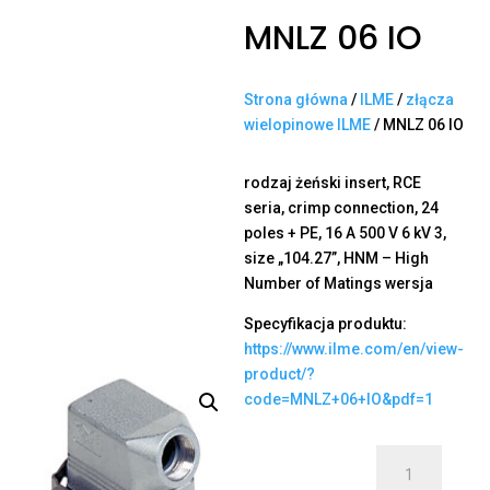
MNLZ 06 IO
Strona główna
/
ILME
/
złącza
wielopinowe ILME
/ MNLZ 06 IO
rodzaj żeński insert, RCE
seria, crimp connection, 24
poles + PE, 16 A 500 V 6 kV 3,
size „104.27”, HNM – High
Number of Matings wersja
Specyfikacja produktu:
https://www.ilme.com/en/view-
product/?
code=MNLZ+06+IO&pdf=1
ilość
MNLZ