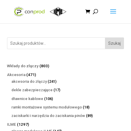
Szukaj
803
Wkłady do złączy
803
produkty
471
Akcesoria
471
produktów
241
akcesoria do złączy
241
produktów
17
dekle zabezpieczające
17
produktów
106
dławnice kablowe
106
produktów
18
ramki montażowe systemu modułowego
18
produktów
89
zaciskarki i narzędzia do zaciskania pinów
89
produktów
1297
ILME
1297
produktów
147