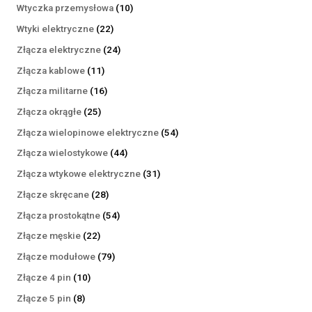
produktów
10
Wtyczka przemysłowa
10
produktów
22
Wtyki elektryczne
22
produkty
24
Złącza elektryczne
24
produkty
11
Złącza kablowe
11
produktów
16
Złącza militarne
16
produktów
25
Złącza okrągłe
25
produktów
54
Złącza wielopinowe elektryczne
54
produkty
44
Złącza wielostykowe
44
produkty
31
Złącza wtykowe elektryczne
31
produktów
28
Złącze skręcane
28
produktów
54
Złącza prostokątne
54
produkty
22
Złącze męskie
22
produkty
79
Złącze modułowe
79
produktów
10
Złącze 4 pin
10
produktów
8
Złącze 5 pin
8