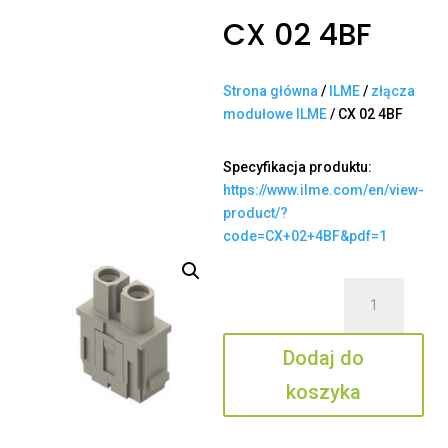
CX 02 4BF
Strona główna
/
ILME
/
złącza
modułowe ILME
/ CX 02 4BF
Specyfikacja produktu:
https://www.ilme.com/en/view-
product/?
code=CX+02+4BF&pdf=1
ilość
CX
02
Dodaj do
4BF
koszyka