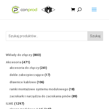
Szukaj
803
Wkłady do złączy
803
produkty
471
Akcesoria
471
produktów
241
akcesoria do złączy
241
produktów
17
dekle zabezpieczające
17
produktów
106
dławnice kablowe
106
produktów
18
ramki montażowe systemu modułowego
18
produktów
89
zaciskarki i narzędzia do zaciskania pinów
89
produktów
1297
ILME
1297
produktów
147