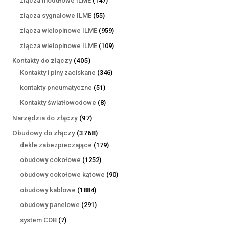
złącza modułowe ILME
147
produktów
55
złącza sygnałowe ILME
55
produktów
959
złącza wielopinowe ILME
959
produktów
109
złącza wielopinowe ILME
109
produktów
405
Kontakty do złączy
405
produktów
346
Kontakty i piny zaciskane
346
produktów
51
kontakty pneumatyczne
51
produktów
8
Kontakty światłowodowe
8
produktów
97
Narzędzia do złączy
97
produktów
3768
Obudowy do złączy
3768
produktów
179
dekle zabezpieczające
179
produktów
1252
obudowy cokołowe
1252
produkty
90
obudowy cokołowe kątowe
90
produktów
1884
obudowy kablowe
1884
produkty
291
obudowy panelowe
291
produktów
7
system COB
7