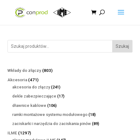
Szukaj
803
Wkłady do złączy
803
produkty
471
Akcesoria
471
produktów
241
akcesoria do złączy
241
produktów
17
dekle zabezpieczające
17
produktów
106
dławnice kablowe
106
produktów
18
ramki montażowe systemu modułowego
18
produktów
89
zaciskarki i narzędzia do zaciskania pinów
89
produktów
1297
ILME
1297
produktów
147