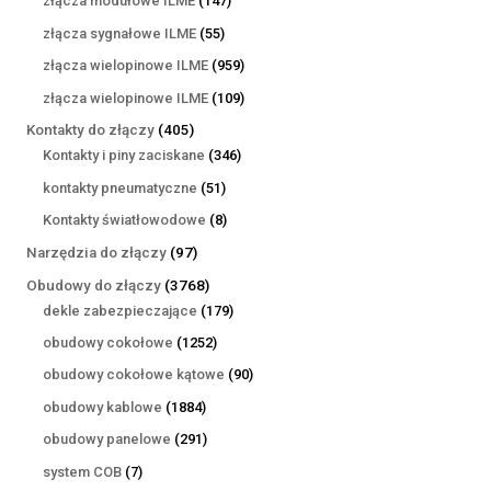
złącza modułowe ILME
147
produktów
55
złącza sygnałowe ILME
55
produktów
959
złącza wielopinowe ILME
959
produktów
109
złącza wielopinowe ILME
109
produktów
405
Kontakty do złączy
405
produktów
346
Kontakty i piny zaciskane
346
produktów
51
kontakty pneumatyczne
51
produktów
8
Kontakty światłowodowe
8
produktów
97
Narzędzia do złączy
97
produktów
3768
Obudowy do złączy
3768
produktów
179
dekle zabezpieczające
179
produktów
1252
obudowy cokołowe
1252
produkty
90
obudowy cokołowe kątowe
90
produktów
1884
obudowy kablowe
1884
produkty
291
obudowy panelowe
291
produktów
7
system COB
7