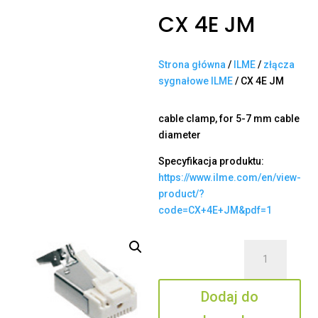
CX 4E JM
Strona główna
/
ILME
/
złącza
sygnałowe ILME
/ CX 4E JM
cable clamp, for 5-7 mm cable
diameter
Specyfikacja produktu:
https://www.ilme.com/en/view-
product/?
code=CX+4E+JM&pdf=1
ilość
CX
4E
Dodaj do
JM