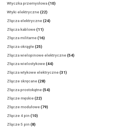
produktów
10
Wtyczka przemysłowa
10
produktów
22
Wtyki elektryczne
22
produkty
24
Złącza elektryczne
24
produkty
11
Złącza kablowe
11
produktów
16
Złącza militarne
16
produktów
25
Złącza okrągłe
25
produktów
54
Złącza wielopinowe elektryczne
54
produkty
44
Złącza wielostykowe
44
produkty
31
Złącza wtykowe elektryczne
31
produktów
28
Złącze skręcane
28
produktów
54
Złącza prostokątne
54
produkty
22
Złącze męskie
22
produkty
79
Złącze modułowe
79
produktów
10
Złącze 4 pin
10
produktów
8
Złącze 5 pin
8