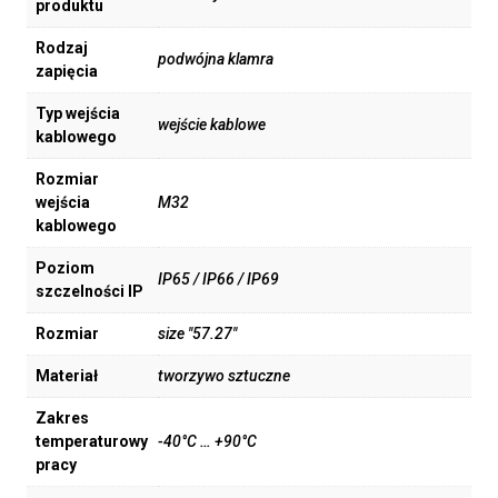
produktu
Rodzaj
podwójna klamra
zapięcia
Typ wejścia
wejście kablowe
kablowego
Rozmiar
wejścia
M32
kablowego
Poziom
IP65 / IP66 / IP69
szczelności IP
Rozmiar
size "57.27"
Materiał
tworzywo sztuczne
Zakres
temperaturowy
-40°C … +90°C
pracy