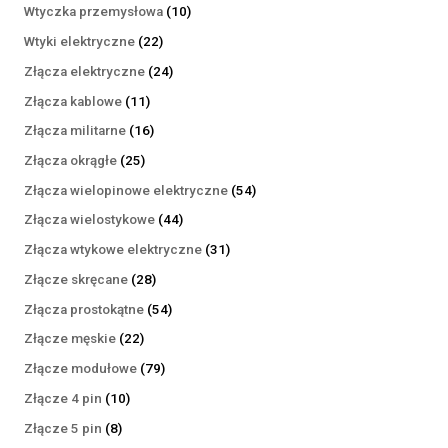
produktów
10
Wtyczka przemysłowa
10
produktów
22
Wtyki elektryczne
22
produkty
24
Złącza elektryczne
24
produkty
11
Złącza kablowe
11
produktów
16
Złącza militarne
16
produktów
25
Złącza okrągłe
25
produktów
54
Złącza wielopinowe elektryczne
54
produkty
44
Złącza wielostykowe
44
produkty
31
Złącza wtykowe elektryczne
31
produktów
28
Złącze skręcane
28
produktów
54
Złącza prostokątne
54
produkty
22
Złącze męskie
22
produkty
79
Złącze modułowe
79
produktów
10
Złącze 4 pin
10
produktów
8
Złącze 5 pin
8