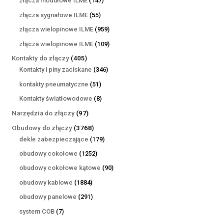
złącza modułowe ILME
147
produktów
55
złącza sygnałowe ILME
55
produktów
959
złącza wielopinowe ILME
959
produktów
109
złącza wielopinowe ILME
109
produktów
405
Kontakty do złączy
405
produktów
346
Kontakty i piny zaciskane
346
produktów
51
kontakty pneumatyczne
51
produktów
8
Kontakty światłowodowe
8
produktów
97
Narzędzia do złączy
97
produktów
3768
Obudowy do złączy
3768
produktów
179
dekle zabezpieczające
179
produktów
1252
obudowy cokołowe
1252
produkty
90
obudowy cokołowe kątowe
90
produktów
1884
obudowy kablowe
1884
produkty
291
obudowy panelowe
291
produktów
7
system COB
7