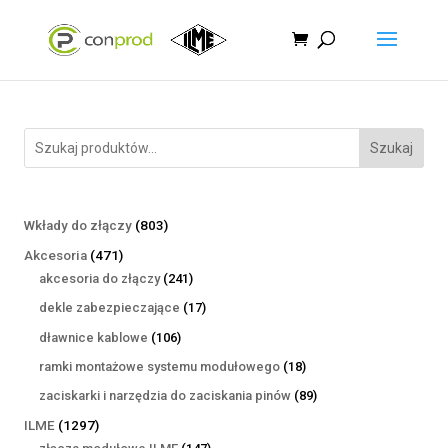
Szukaj
803
Wkłady do złączy
803
produkty
471
Akcesoria
471
produktów
241
akcesoria do złączy
241
produktów
17
dekle zabezpieczające
17
produktów
106
dławnice kablowe
106
produktów
18
ramki montażowe systemu modułowego
18
produktów
89
zaciskarki i narzędzia do zaciskania pinów
89
produktów
1297
ILME
1297
produktów
147