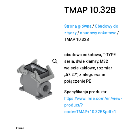
TMAP 10.32B
Strona główna
/
Obudowy do
złączy
/
obudowy cokołowe
/
TMAP 10.32B
obudowa cokołowa, T-TYPE
seria, dwie klamry, M32
wejscie kablowe, rozmiar
„57.27”, zintegorwane
połączenie PE
Specyfikacja produktu:
https://www.ilme.com/en/view-
product/?
code=TMAP+10.32B&pdf=1
Opis