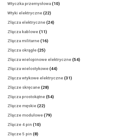
produktów
10
Wtyczka przemysłowa
10
produktów
22
Wtyki elektryczne
22
produkty
24
Złącza elektryczne
24
produkty
11
Złącza kablowe
11
produktów
16
Złącza militarne
16
produktów
25
Złącza okrągłe
25
produktów
54
Złącza wielopinowe elektryczne
54
produkty
44
Złącza wielostykowe
44
produkty
31
Złącza wtykowe elektryczne
31
produktów
28
Złącze skręcane
28
produktów
54
Złącza prostokątne
54
produkty
22
Złącze męskie
22
produkty
79
Złącze modułowe
79
produktów
10
Złącze 4 pin
10
produktów
8
Złącze 5 pin
8