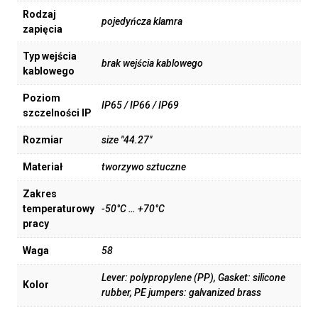
Rodzaj
pojedyńcza klamra
zapięcia
Typ wejścia
brak wejścia kablowego
kablowego
Poziom
IP65 / IP66 / IP69
szczelności IP
Rozmiar
size "44.27"
Materiał
tworzywo sztuczne
Zakres
temperaturowy
-50°C … +70°C
pracy
Waga
58
Lever: polypropylene (PP), Gasket: silicone
Kolor
rubber, PE jumpers: galvanized brass