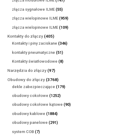
złącza modułowe ILME
147
produktów
55
złącza sygnałowe ILME
55
produktów
959
złącza wielopinowe ILME
959
produktów
109
złącza wielopinowe ILME
109
produktów
405
Kontakty do złączy
405
produktów
346
Kontakty i piny zaciskane
346
produktów
51
kontakty pneumatyczne
51
produktów
8
Kontakty światłowodowe
8
produktów
97
Narzędzia do złączy
97
produktów
3768
Obudowy do złączy
3768
produktów
179
dekle zabezpieczające
179
produktów
1252
obudowy cokołowe
1252
produkty
90
obudowy cokołowe kątowe
90
produktów
1884
obudowy kablowe
1884
produkty
291
obudowy panelowe
291
produktów
7
system COB
7