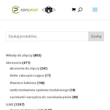
Szukaj
803
Wkłady do złączy
803
produkty
471
Akcesoria
471
produktów
241
akcesoria do złączy
241
produktów
17
dekle zabezpieczające
17
produktów
106
dławnice kablowe
106
produktów
18
ramki montażowe systemu modułowego
18
produktów
89
zaciskarki i narzędzia do zaciskania pinów
89
produktów
1297
ILME
1297
produktów
147