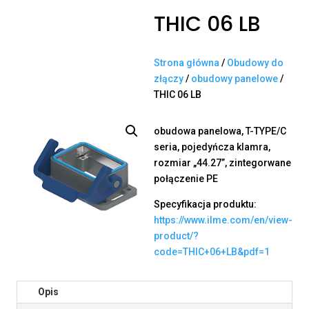
THIC 06 LB
Strona główna
/
Obudowy do
złączy
/
obudowy panelowe
/
THIC 06 LB
obudowa panelowa, T-TYPE/C
seria, pojedyńcza klamra,
rozmiar „44.27”, zintegorwane
połączenie PE
Specyfikacja produktu:
https://www.ilme.com/en/view-
product/?
code=THIC+06+LB&pdf=1
Opis