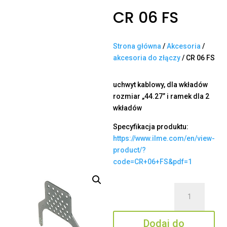
CR 06 FS
Strona główna
/
Akcesoria
/
akcesoria do złączy
/ CR 06 FS
uchwyt kablowy, dla wkładów
rozmiar „44.27” i ramek dla 2
wkładów
Specyfikacja produktu:
https://www.ilme.com/en/view-
product/?
code=CR+06+FS&pdf=1
ilość
CR
06
Dodaj do
FS