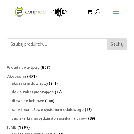
Szukaj
803
Wkłady do złączy
803
produkty
471
Akcesoria
471
produktów
241
akcesoria do złączy
241
produktów
17
dekle zabezpieczające
17
produktów
106
dławnice kablowe
106
produktów
18
ramki montażowe systemu modułowego
18
produktów
89
zaciskarki i narzędzia do zaciskania pinów
89
produktów
1297
ILME
1297
produktów
147