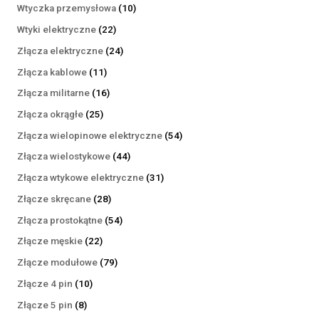
produktów
10
Wtyczka przemysłowa
10
produktów
22
Wtyki elektryczne
22
produkty
24
Złącza elektryczne
24
produkty
11
Złącza kablowe
11
produktów
16
Złącza militarne
16
produktów
25
Złącza okrągłe
25
produktów
54
Złącza wielopinowe elektryczne
54
produkty
44
Złącza wielostykowe
44
produkty
31
Złącza wtykowe elektryczne
31
produktów
28
Złącze skręcane
28
produktów
54
Złącza prostokątne
54
produkty
22
Złącze męskie
22
produkty
79
Złącze modułowe
79
produktów
10
Złącze 4 pin
10
produktów
8
Złącze 5 pin
8