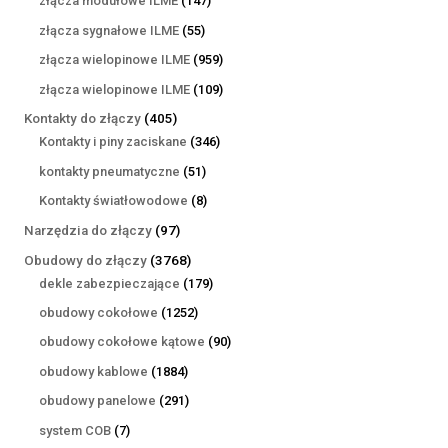
złącza modułowe ILME
147
produktów
55
złącza sygnałowe ILME
55
produktów
959
złącza wielopinowe ILME
959
produktów
109
złącza wielopinowe ILME
109
produktów
405
Kontakty do złączy
405
produktów
346
Kontakty i piny zaciskane
346
produktów
51
kontakty pneumatyczne
51
produktów
8
Kontakty światłowodowe
8
produktów
97
Narzędzia do złączy
97
produktów
3768
Obudowy do złączy
3768
produktów
179
dekle zabezpieczające
179
produktów
1252
obudowy cokołowe
1252
produkty
90
obudowy cokołowe kątowe
90
produktów
1884
obudowy kablowe
1884
produkty
291
obudowy panelowe
291
produktów
7
system COB
7