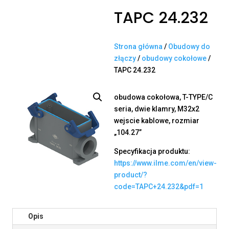
TAPC 24.232
Strona główna
/
Obudowy do
złączy
/
obudowy cokołowe
/
TAPC 24.232
obudowa cokołowa, T-TYPE/C
seria, dwie klamry, M32x2
wejscie kablowe, rozmiar
„104.27”
Specyfikacja produktu:
https://www.ilme.com/en/view-
product/?
code=TAPC+24.232&pdf=1
Opis