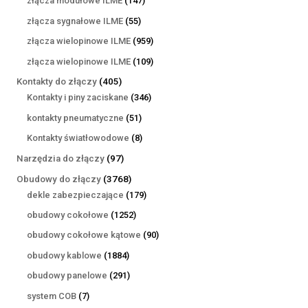
złącza modułowe ILME
147
produktów
55
złącza sygnałowe ILME
55
produktów
959
złącza wielopinowe ILME
959
produktów
109
złącza wielopinowe ILME
109
produktów
405
Kontakty do złączy
405
produktów
346
Kontakty i piny zaciskane
346
produktów
51
kontakty pneumatyczne
51
produktów
8
Kontakty światłowodowe
8
produktów
97
Narzędzia do złączy
97
produktów
3768
Obudowy do złączy
3768
produktów
179
dekle zabezpieczające
179
produktów
1252
obudowy cokołowe
1252
produkty
90
obudowy cokołowe kątowe
90
produktów
1884
obudowy kablowe
1884
produkty
291
obudowy panelowe
291
produktów
7
system COB
7