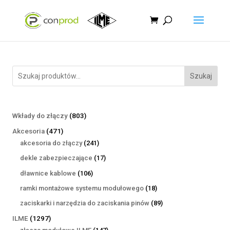
Szukaj
803
Wkłady do złączy
803
produkty
471
Akcesoria
471
produktów
241
akcesoria do złączy
241
produktów
17
dekle zabezpieczające
17
produktów
106
dławnice kablowe
106
produktów
18
ramki montażowe systemu modułowego
18
produktów
89
zaciskarki i narzędzia do zaciskania pinów
89
produktów
1297
ILME
1297
produktów
147