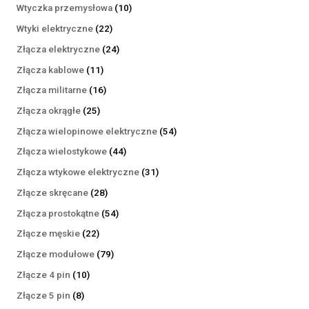
produktów
10
Wtyczka przemysłowa
10
produktów
22
Wtyki elektryczne
22
produkty
24
Złącza elektryczne
24
produkty
11
Złącza kablowe
11
produktów
16
Złącza militarne
16
produktów
25
Złącza okrągłe
25
produktów
54
Złącza wielopinowe elektryczne
54
produkty
44
Złącza wielostykowe
44
produkty
31
Złącza wtykowe elektryczne
31
produktów
28
Złącze skręcane
28
produktów
54
Złącza prostokątne
54
produkty
22
Złącze męskie
22
produkty
79
Złącze modułowe
79
produktów
10
Złącze 4 pin
10
produktów
8
Złącze 5 pin
8