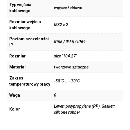
Typ wejścia
wejście kablowe
kablowego
Rozmiar wejścia
M32 x 2
kablowego
Poziom szczelności
IP65 / IP66 / IP69
IP
Rozmiar
size "104.27"
Materiał
tworzywo sztuczne
Zakres
-50°C … +70°C
temperaturowy pracy
Waga
0
Lever: polypropylene (PP), Gasket:
Kolor
silicone rubber