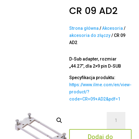
CR 09 AD2
Strona główna
/
Akcesoria
/
akcesoria do złączy
/ CR 09
AD2
D-Sub adapter, rozmiar
„44.27”, dla 2×9 pin D-SUB
Specyfikacja produktu:
https://www.ilme.com/en/view-
product/?
code=CR+09+AD2&pdf=1
ilość
CR
09
Dodaj do
AD2