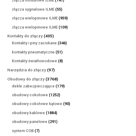
złącza modułowe ILME
147
produktów
55
złącza sygnałowe ILME
55
produktów
959
złącza wielopinowe ILME
959
produktów
109
złącza wielopinowe ILME
109
produktów
405
Kontakty do złączy
405
produktów
346
Kontakty i piny zaciskane
346
produktów
51
kontakty pneumatyczne
51
produktów
8
Kontakty światłowodowe
8
produktów
97
Narzędzia do złączy
97
produktów
3768
Obudowy do złączy
3768
produktów
179
dekle zabezpieczające
179
produktów
1252
obudowy cokołowe
1252
produkty
90
obudowy cokołowe kątowe
90
produktów
1884
obudowy kablowe
1884
produkty
291
obudowy panelowe
291
produktów
7
system COB
7