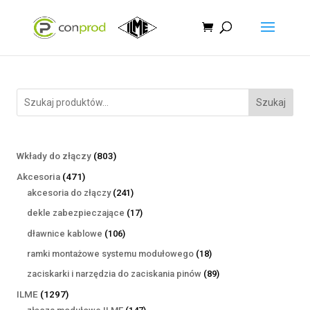
Szukaj
803
Wkłady do złączy
803
produkty
471
Akcesoria
471
produktów
241
akcesoria do złączy
241
produktów
17
dekle zabezpieczające
17
produktów
106
dławnice kablowe
106
produktów
18
ramki montażowe systemu modułowego
18
produktów
89
zaciskarki i narzędzia do zaciskania pinów
89
produktów
1297
ILME
1297
produktów
147