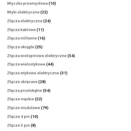
produktów
10
Wtyczka przemysłowa
10
produktów
22
Wtyki elektryczne
22
produkty
24
Złącza elektryczne
24
produkty
11
Złącza kablowe
11
produktów
16
Złącza militarne
16
produktów
25
Złącza okrągłe
25
produktów
54
Złącza wielopinowe elektryczne
54
produkty
44
Złącza wielostykowe
44
produkty
31
Złącza wtykowe elektryczne
31
produktów
28
Złącze skręcane
28
produktów
54
Złącza prostokątne
54
produkty
22
Złącze męskie
22
produkty
79
Złącze modułowe
79
produktów
10
Złącze 4 pin
10
produktów
8
Złącze 5 pin
8