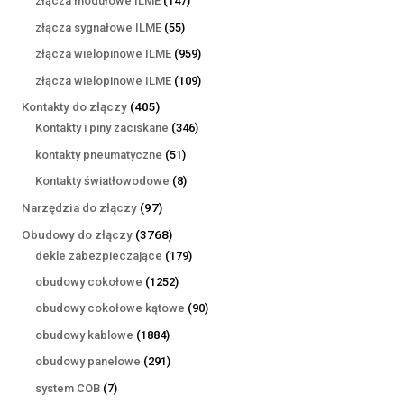
złącza modułowe ILME
147
produktów
55
złącza sygnałowe ILME
55
produktów
959
złącza wielopinowe ILME
959
produktów
109
złącza wielopinowe ILME
109
produktów
405
Kontakty do złączy
405
produktów
346
Kontakty i piny zaciskane
346
produktów
51
kontakty pneumatyczne
51
produktów
8
Kontakty światłowodowe
8
produktów
97
Narzędzia do złączy
97
produktów
3768
Obudowy do złączy
3768
produktów
179
dekle zabezpieczające
179
produktów
1252
obudowy cokołowe
1252
produkty
90
obudowy cokołowe kątowe
90
produktów
1884
obudowy kablowe
1884
produkty
291
obudowy panelowe
291
produktów
7
system COB
7