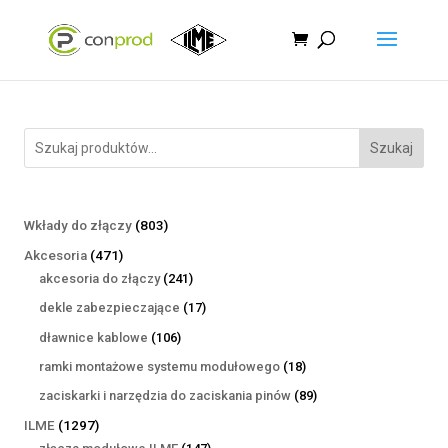
Szukaj
803
Wkłady do złączy
803
produkty
471
Akcesoria
471
produktów
241
akcesoria do złączy
241
produktów
17
dekle zabezpieczające
17
produktów
106
dławnice kablowe
106
produktów
18
ramki montażowe systemu modułowego
18
produktów
89
zaciskarki i narzędzia do zaciskania pinów
89
produktów
1297
ILME
1297
produktów
147