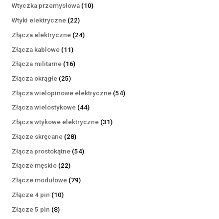
produktów
10
Wtyczka przemysłowa
10
produktów
22
Wtyki elektryczne
22
produkty
24
Złącza elektryczne
24
produkty
11
Złącza kablowe
11
produktów
16
Złącza militarne
16
produktów
25
Złącza okrągłe
25
produktów
54
Złącza wielopinowe elektryczne
54
produkty
44
Złącza wielostykowe
44
produkty
31
Złącza wtykowe elektryczne
31
produktów
28
Złącze skręcane
28
produktów
54
Złącza prostokątne
54
produkty
22
Złącze męskie
22
produkty
79
Złącze modułowe
79
produktów
10
Złącze 4 pin
10
produktów
8
Złącze 5 pin
8