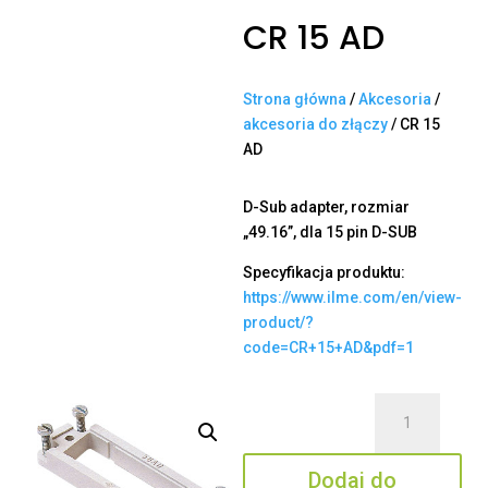
CR 15 AD
Strona główna
/
Akcesoria
/
akcesoria do złączy
/ CR 15
AD
D-Sub adapter, rozmiar
„49.16”, dla 15 pin D-SUB
Specyfikacja produktu:
https://www.ilme.com/en/view-
product/?
code=CR+15+AD&pdf=1
ilość
CR
15
Dodaj do
AD