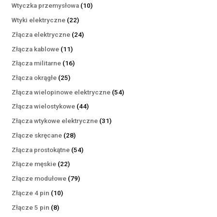
produktów
10
Wtyczka przemysłowa
10
produktów
22
Wtyki elektryczne
22
produkty
24
Złącza elektryczne
24
produkty
11
Złącza kablowe
11
produktów
16
Złącza militarne
16
produktów
25
Złącza okrągłe
25
produktów
54
Złącza wielopinowe elektryczne
54
produkty
44
Złącza wielostykowe
44
produkty
31
Złącza wtykowe elektryczne
31
produktów
28
Złącze skręcane
28
produktów
54
Złącza prostokątne
54
produkty
22
Złącze męskie
22
produkty
79
Złącze modułowe
79
produktów
10
Złącze 4 pin
10
produktów
8
Złącze 5 pin
8