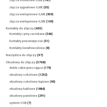
złącza modułowe ILME
147
produktów
55
złącza sygnałowe ILME
55
produktów
959
złącza wielopinowe ILME
959
produktów
109
złącza wielopinowe ILME
109
produktów
405
Kontakty do złączy
405
produktów
346
Kontakty i piny zaciskane
346
produktów
51
kontakty pneumatyczne
51
produktów
8
Kontakty światłowodowe
8
produktów
97
Narzędzia do złączy
97
produktów
3768
Obudowy do złączy
3768
produktów
179
dekle zabezpieczające
179
produktów
1252
obudowy cokołowe
1252
produkty
90
obudowy cokołowe kątowe
90
produktów
1884
obudowy kablowe
1884
produkty
291
obudowy panelowe
291
produktów
7
system COB
7