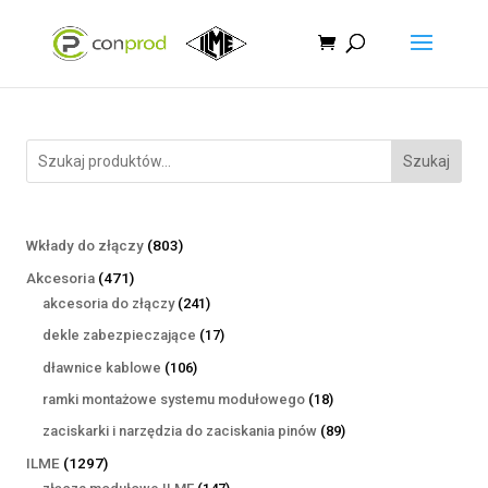
Szukaj
803
Wkłady do złączy
803
produkty
471
Akcesoria
471
produktów
241
akcesoria do złączy
241
produktów
17
dekle zabezpieczające
17
produktów
106
dławnice kablowe
106
produktów
18
ramki montażowe systemu modułowego
18
produktów
89
zaciskarki i narzędzia do zaciskania pinów
89
produktów
1297
ILME
1297
produktów
147