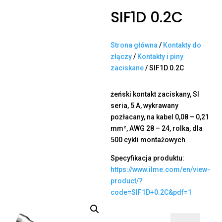
SIF1D 0.2C
Strona główna
/
Kontakty do
złączy
/
Kontakty i piny
zaciskane
/ SIF1D 0.2C
żeński kontakt zaciskany, SI
seria, 5 A, wykrawany
pozłacany, na kabel 0,08 – 0,21
mm², AWG 28 – 24, rolka, dla
500 cykli montażowych
Specyfikacja produktu:
https://www.ilme.com/en/view-
product/?
code=SIF1D+0.2C&pdf=1
ilość