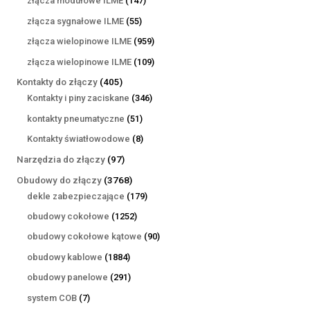
złącza modułowe ILME
147
produktów
55
złącza sygnałowe ILME
55
produktów
959
złącza wielopinowe ILME
959
produktów
109
złącza wielopinowe ILME
109
produktów
405
Kontakty do złączy
405
produktów
346
Kontakty i piny zaciskane
346
produktów
51
kontakty pneumatyczne
51
produktów
8
Kontakty światłowodowe
8
produktów
97
Narzędzia do złączy
97
produktów
3768
Obudowy do złączy
3768
produktów
179
dekle zabezpieczające
179
produktów
1252
obudowy cokołowe
1252
produkty
90
obudowy cokołowe kątowe
90
produktów
1884
obudowy kablowe
1884
produkty
291
obudowy panelowe
291
produktów
7
system COB
7