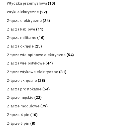
produktów
10
Wtyczka przemysłowa
10
produktów
22
Wtyki elektryczne
22
produkty
24
Złącza elektryczne
24
produkty
11
Złącza kablowe
11
produktów
16
Złącza militarne
16
produktów
25
Złącza okrągłe
25
produktów
54
Złącza wielopinowe elektryczne
54
produkty
44
Złącza wielostykowe
44
produkty
31
Złącza wtykowe elektryczne
31
produktów
28
Złącze skręcane
28
produktów
54
Złącza prostokątne
54
produkty
22
Złącze męskie
22
produkty
79
Złącze modułowe
79
produktów
10
Złącze 4 pin
10
produktów
8
Złącze 5 pin
8