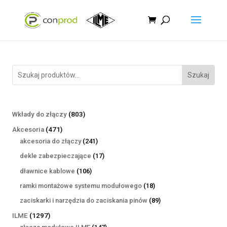
Szukaj
803
Wkłady do złączy
803
produkty
471
Akcesoria
471
produktów
241
akcesoria do złączy
241
produktów
17
dekle zabezpieczające
17
produktów
106
dławnice kablowe
106
produktów
18
ramki montażowe systemu modułowego
18
produktów
89
zaciskarki i narzędzia do zaciskania pinów
89
produktów
1297
ILME
1297
produktów
147