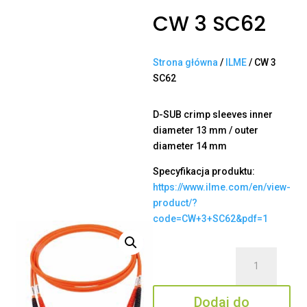
CW 3 SC62
Strona główna
/
ILME
/ CW 3
SC62
D-SUB crimp sleeves inner
diameter 13 mm / outer
diameter 14 mm
Specyfikacja produktu:
https://www.ilme.com/en/view-
product/?
code=CW+3+SC62&pdf=1
ilość
CW
3
Dodaj do
SC62