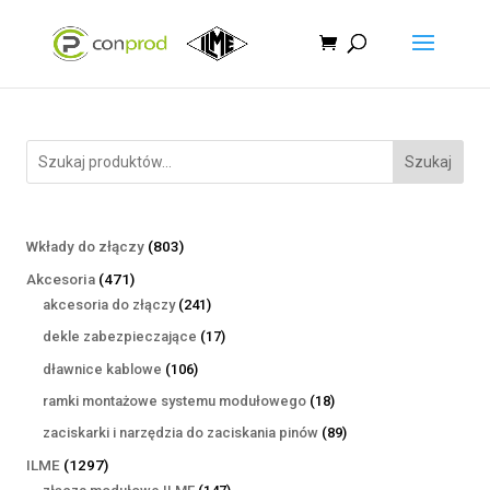
Szukaj
803
Wkłady do złączy
803
produkty
471
Akcesoria
471
produktów
241
akcesoria do złączy
241
produktów
17
dekle zabezpieczające
17
produktów
106
dławnice kablowe
106
produktów
18
ramki montażowe systemu modułowego
18
produktów
89
zaciskarki i narzędzia do zaciskania pinów
89
produktów
1297
ILME
1297
produktów
147