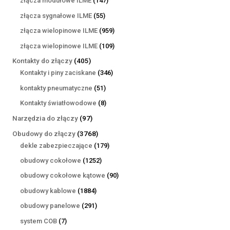
złącza modułowe ILME
147
produktów
55
złącza sygnałowe ILME
55
produktów
959
złącza wielopinowe ILME
959
produktów
109
złącza wielopinowe ILME
109
produktów
405
Kontakty do złączy
405
produktów
346
Kontakty i piny zaciskane
346
produktów
51
kontakty pneumatyczne
51
produktów
8
Kontakty światłowodowe
8
produktów
97
Narzędzia do złączy
97
produktów
3768
Obudowy do złączy
3768
produktów
179
dekle zabezpieczające
179
produktów
1252
obudowy cokołowe
1252
produkty
90
obudowy cokołowe kątowe
90
produktów
1884
obudowy kablowe
1884
produkty
291
obudowy panelowe
291
produktów
7
system COB
7