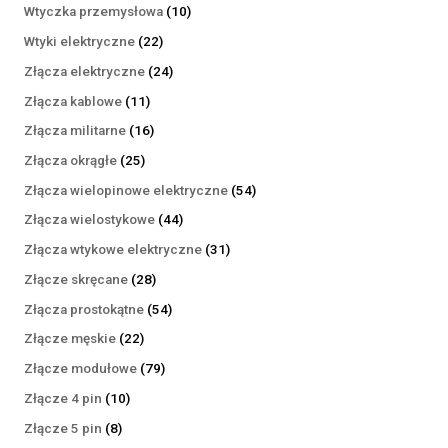
produktów
10
Wtyczka przemysłowa
10
produktów
22
Wtyki elektryczne
22
produkty
24
Złącza elektryczne
24
produkty
11
Złącza kablowe
11
produktów
16
Złącza militarne
16
produktów
25
Złącza okrągłe
25
produktów
54
Złącza wielopinowe elektryczne
54
produkty
44
Złącza wielostykowe
44
produkty
31
Złącza wtykowe elektryczne
31
produktów
28
Złącze skręcane
28
produktów
54
Złącza prostokątne
54
produkty
22
Złącze męskie
22
produkty
79
Złącze modułowe
79
produktów
10
Złącze 4 pin
10
produktów
8
Złącze 5 pin
8