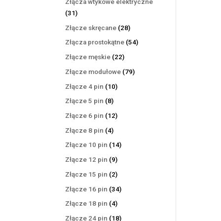
Złącza wtykowe elektryczne
31
31
produktów
28
Złącze skręcane
28
produktów
54
Złącza prostokątne
54
produkty
22
Złącze męskie
22
produkty
79
Złącze modułowe
79
produktów
10
Złącze 4 pin
10
produktów
8
Złącze 5 pin
8
produktów
12
Złącze 6 pin
12
produktów
4
Złącze 8 pin
4
produkty
14
Złącze 10 pin
14
produktów
9
Złącze 12 pin
9
produktów
2
Złącze 15 pin
2
produkty
34
Złącze 16 pin
34
produkty
4
Złącze 18 pin
4
produkty
18
Złącze 24 pin
18