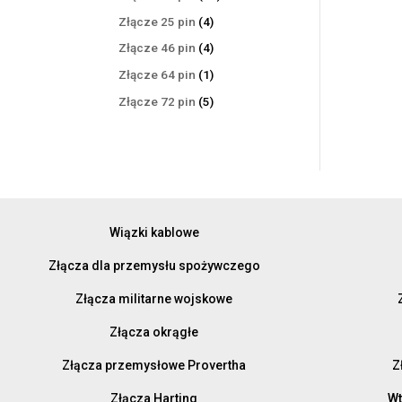
produktów
4
Złącze 25 pin
4
produkty
4
Złącze 46 pin
4
produkty
1
Złącze 64 pin
1
produkt
5
Złącze 72 pin
5
produktów
Wiązki kablowe
Złącza dla przemysłu spożywczego
Złącza militarne wojskowe
Złącza okrągłe
Złącza przemysłowe Provertha
Z
Złącza Harting
Wt