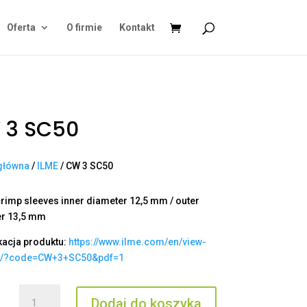
Oferta
O firmie
Kontakt
 3 SC50
główna
/
ILME
/ CW 3 SC50
rimp sleeves inner diameter 12,5 mm / outer
er 13,5 mm
kacja produktu:
https://www.ilme.com/en/view-
t/?code=CW+3+SC50&pdf=1
ilość
Dodaj do koszyka