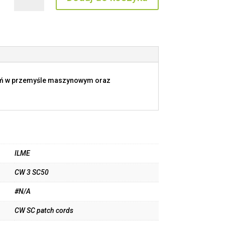
CW
3
SC50
ań w przemyśle maszynowym oraz
ILME
CW 3 SC50
#N/A
CW SC patch cords