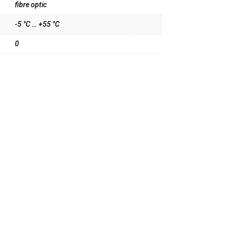
fibre optic
-5 °C … +55 °C
0