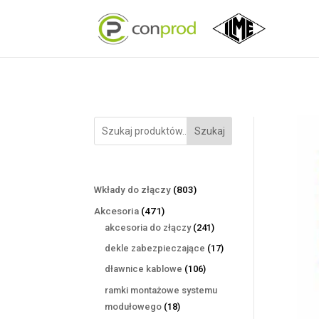
Szukaj
803
Wkłady do złączy
803
produkty
471
Akcesoria
471
produktów
241
akcesoria do złączy
241
produktów
17
dekle zabezpieczające
17
produktów
106
dławnice kablowe
106
produktów
ramki montażowe systemu
18
modułowego
18