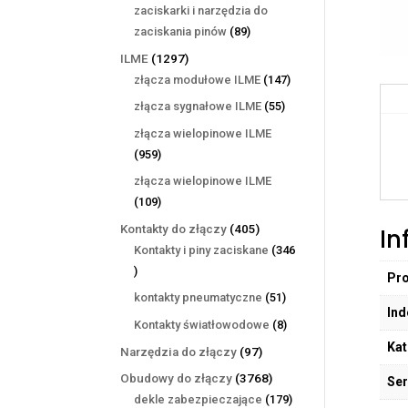
produktów
zaciskarki i narzędzia do
89
zaciskania pinów
89
produktów
1297
ILME
1297
produktów
147
złącza modułowe ILME
147
produktów
55
złącza sygnałowe ILME
55
produktów
złącza wielopinowe ILME
959
959
produktów
złącza wielopinowe ILME
109
109
produktów
405
Kontakty do złączy
405
In
produktów
Kontakty i piny zaciskane
346
346
Pr
produktów
51
kontakty pneumatyczne
51
Ind
produktów
8
Kontakty światłowodowe
8
produktów
Kat
97
Narzędzia do złączy
97
produktów
3768
Obudowy do złączy
3768
Ser
produktów
179
dekle zabezpieczające
179