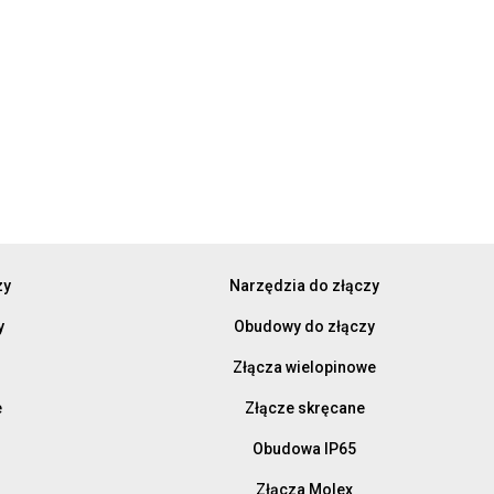
zy
Narzędzia do złączy
y
Obudowy do złączy
Złącza wielopinowe
e
Złącze skręcane
Obudowa IP65
Złącza Molex