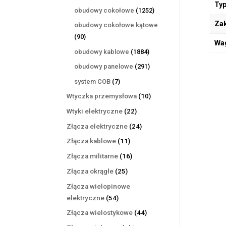
Typ
produktów
1252
obudowy cokołowe
1252
produkty
Zak
obudowy cokołowe kątowe
90
90
Wa
produktów
1884
obudowy kablowe
1884
produkty
291
obudowy panelowe
291
produktów
7
system COB
7
produktów
10
Wtyczka przemysłowa
10
produktów
22
Wtyki elektryczne
22
produkty
24
Złącza elektryczne
24
produkty
11
Złącza kablowe
11
produktów
16
Złącza militarne
16
produktów
25
Złącza okrągłe
25
produktów
Złącza wielopinowe
54
elektryczne
54
produkty
44
Złącza wielostykowe
44
produkty