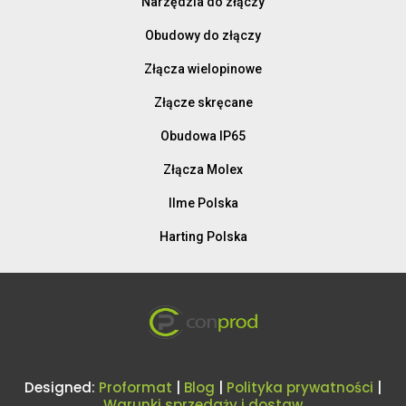
Narzędzia do złączy
Obudowy do złączy
Złącza wielopinowe
Złącze skręcane
Obudowa IP65
Złącza Molex
Ilme Polska
Harting Polska
Designed:
Proformat
|
Blog
|
Polityka prywatności
|
Warunki sprzedaży i dostaw