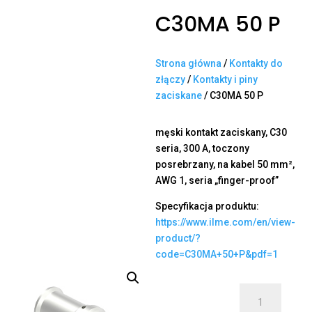
C30MA 50 P
Strona główna
/
Kontakty do
złączy
/
Kontakty i piny
zaciskane
/ C30MA 50 P
męski kontakt zaciskany, C30
seria, 300 A, toczony
posrebrzany, na kabel 50 mm²,
AWG 1, seria „finger-proof”
Specyfikacja produktu:
https://www.ilme.com/en/view-
product/?
code=C30MA+50+P&pdf=1
ilość
C30MA