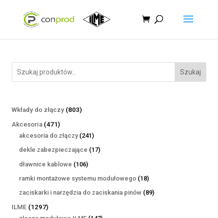
Szukaj
803
Wkłady do złączy
803
produkty
471
Akcesoria
471
produktów
241
akcesoria do złączy
241
produktów
17
dekle zabezpieczające
17
produktów
106
dławnice kablowe
106
produktów
18
ramki montażowe systemu modułowego
18
produktów
89
zaciskarki i narzędzia do zaciskania pinów
89
produktów
1297
ILME
1297
produktów
147