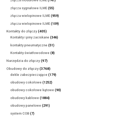
złącza modułowe ILME
147
produktów
55
złącza sygnałowe ILME
55
produktów
959
złącza wielopinowe ILME
959
produktów
109
złącza wielopinowe ILME
109
produktów
405
Kontakty do złączy
405
produktów
346
Kontakty i piny zaciskane
346
produktów
51
kontakty pneumatyczne
51
produktów
8
Kontakty światłowodowe
8
produktów
97
Narzędzia do złączy
97
produktów
3768
Obudowy do złączy
3768
produktów
179
dekle zabezpieczające
179
produktów
1252
obudowy cokołowe
1252
produkty
90
obudowy cokołowe kątowe
90
produktów
1884
obudowy kablowe
1884
produkty
291
obudowy panelowe
291
produktów
7
system COB
7