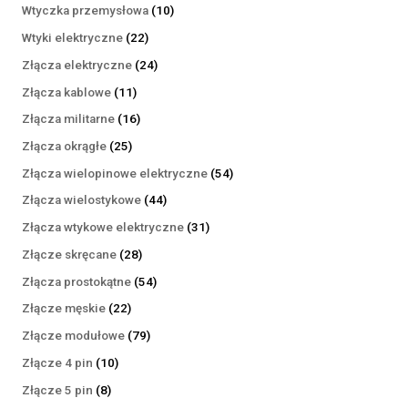
produktów
10
Wtyczka przemysłowa
10
produktów
22
Wtyki elektryczne
22
produkty
24
Złącza elektryczne
24
produkty
11
Złącza kablowe
11
produktów
16
Złącza militarne
16
produktów
25
Złącza okrągłe
25
produktów
54
Złącza wielopinowe elektryczne
54
produkty
44
Złącza wielostykowe
44
produkty
31
Złącza wtykowe elektryczne
31
produktów
28
Złącze skręcane
28
produktów
54
Złącza prostokątne
54
produkty
22
Złącze męskie
22
produkty
79
Złącze modułowe
79
produktów
10
Złącze 4 pin
10
produktów
8
Złącze 5 pin
8