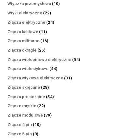
produktów
10
Wtyczka przemysłowa
10
produktów
22
Wtyki elektryczne
22
produkty
24
Złącza elektryczne
24
produkty
11
Złącza kablowe
11
produktów
16
Złącza militarne
16
produktów
25
Złącza okrągłe
25
produktów
54
Złącza wielopinowe elektryczne
54
produkty
44
Złącza wielostykowe
44
produkty
31
Złącza wtykowe elektryczne
31
produktów
28
Złącze skręcane
28
produktów
54
Złącza prostokątne
54
produkty
22
Złącze męskie
22
produkty
79
Złącze modułowe
79
produktów
10
Złącze 4 pin
10
produktów
8
Złącze 5 pin
8