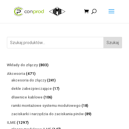
Szukaj
803
Wkłady do złączy
803
produkty
471
Akcesoria
471
produktów
241
akcesoria do złączy
241
produktów
17
dekle zabezpieczające
17
produktów
106
dławnice kablowe
106
produktów
18
ramki montażowe systemu modułowego
18
produktów
89
zaciskarki i narzędzia do zaciskania pinów
89
produktów
1297
ILME
1297
produktów
147