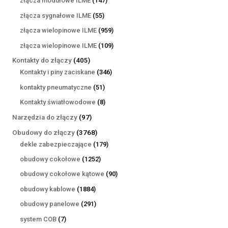
złącza modułowe ILME
147
produktów
55
złącza sygnałowe ILME
55
produktów
959
złącza wielopinowe ILME
959
produktów
109
złącza wielopinowe ILME
109
produktów
405
Kontakty do złączy
405
produktów
346
Kontakty i piny zaciskane
346
produktów
51
kontakty pneumatyczne
51
produktów
8
Kontakty światłowodowe
8
produktów
97
Narzędzia do złączy
97
produktów
3768
Obudowy do złączy
3768
produktów
179
dekle zabezpieczające
179
produktów
1252
obudowy cokołowe
1252
produkty
90
obudowy cokołowe kątowe
90
produktów
1884
obudowy kablowe
1884
produkty
291
obudowy panelowe
291
produktów
7
system COB
7