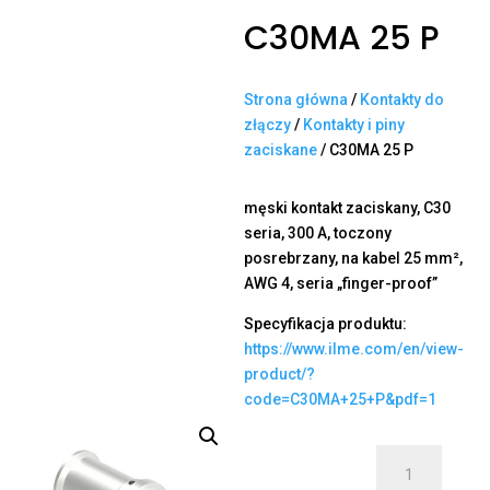
C30MA 25 P
Strona główna
/
Kontakty do
złączy
/
Kontakty i piny
zaciskane
/ C30MA 25 P
męski kontakt zaciskany, C30
seria, 300 A, toczony
posrebrzany, na kabel 25 mm²,
AWG 4, seria „finger-proof”
Specyfikacja produktu:
https://www.ilme.com/en/view-
product/?
code=C30MA+25+P&pdf=1
ilość
C30MA