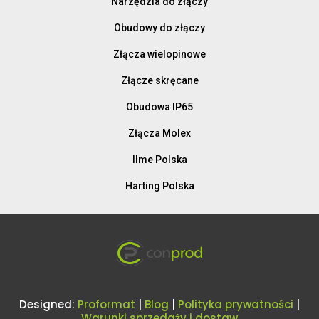
Narzędzia do złączy
Obudowy do złączy
Złącza wielopinowe
Złącze skręcane
Obudowa IP65
Złącza Molex
Ilme Polska
Harting Polska
Designed:
Proformat
|
Blog
|
Polityka prywatności
|
Warunki sprzedaży i dostaw