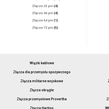
produktów
4
Złącze 25 pin
4
produkty
4
Złącze 46 pin
4
produkty
1
Złącze 64 pin
1
produkt
5
Złącze 72 pin
5
produktów
Wiązki kablowe
Złącza dla przemysłu spożywczego
Złącza militarne wojskowe
Złącza okrągłe
Złącza przemysłowe Provertha
Z
Złącza Harting
Wt