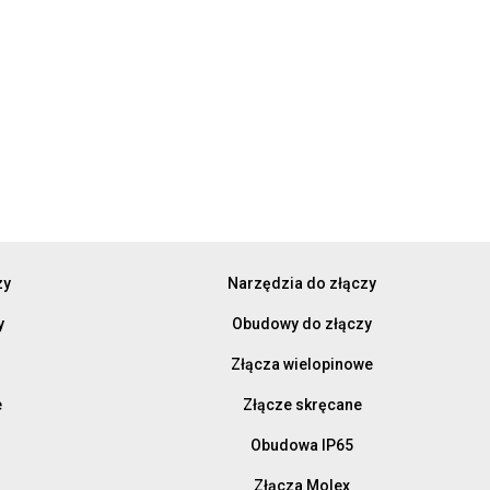
zy
Narzędzia do złączy
y
Obudowy do złączy
Złącza wielopinowe
e
Złącze skręcane
Obudowa IP65
Złącza Molex