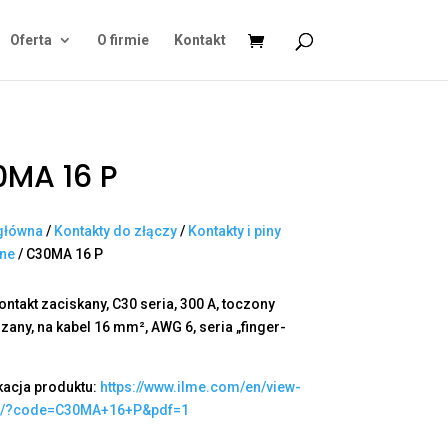
Oferta
O firmie
Kontakt
MA 16 P
główna
/
Kontakty do złączy
/
Kontakty i piny
ane
/ C30MA 16 P
ontakt zaciskany, C30 seria, 300 A, toczony
zany, na kabel 16 mm², AWG 6, seria „finger-
kacja produktu:
https://www.ilme.com/en/view-
t/?code=C30MA+16+P&pdf=1