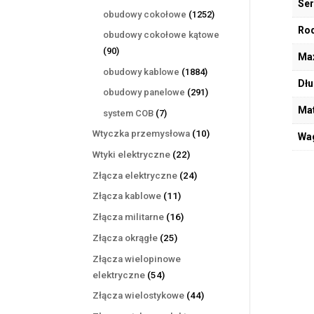
Ser
produktów
1252
obudowy cokołowe
1252
produkty
Rod
obudowy cokołowe kątowe
90
90
Max
produktów
1884
obudowy kablowe
1884
Dłu
produkty
291
obudowy panelowe
291
produktów
Mat
7
system COB
7
produktów
10
Wtyczka przemysłowa
10
Wa
produktów
22
Wtyki elektryczne
22
produkty
24
Złącza elektryczne
24
produkty
11
Złącza kablowe
11
produktów
16
Złącza militarne
16
produktów
25
Złącza okrągłe
25
produktów
Złącza wielopinowe
54
elektryczne
54
produkty
44
Złącza wielostykowe
44
produkty