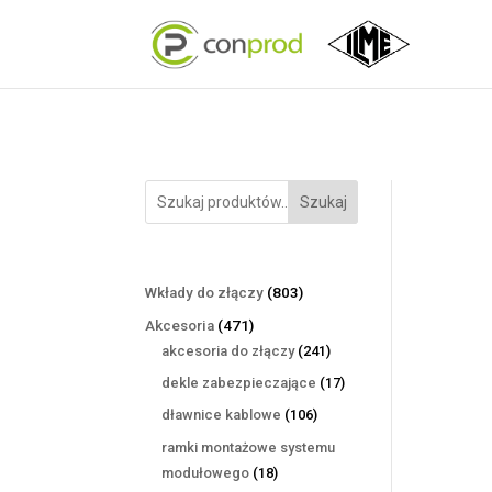
Szukaj
803
Wkłady do złączy
803
produkty
471
Akcesoria
471
produktów
241
akcesoria do złączy
241
produktów
17
dekle zabezpieczające
17
produktów
106
dławnice kablowe
106
produktów
ramki montażowe systemu
18
modułowego
18