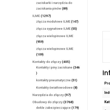
produktów
zaciskarki i narzędzia do
89
zaciskania pinów
89
produktów
1297
ILME
1297
produktów
147
złącza modułowe ILME
147
produktów
55
złącza sygnałowe ILME
55
produktów
złącza wielopinowe ILME
959
959
produktów
złącza wielopinowe ILME
109
109
produktów
405
Kontakty do złączy
405
produktów
Kontakty i piny zaciskane
346
In
346
produktów
51
kontakty pneumatyczne
51
Pr
produktów
8
Kontakty światłowodowe
8
Ind
produktów
97
Narzędzia do złączy
97
produktów
Kat
3768
Obudowy do złączy
3768
produktów
179
dekle zabezpieczające
179