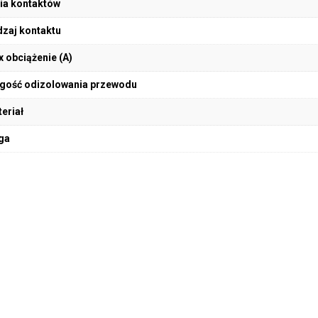
ia kontaktów
zaj kontaktu
 obciążenie (A)
gość odizolowania przewodu
eriał
ga