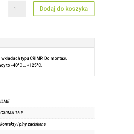
ilość
Dodaj do koszyka
C30MA
16
P
 wkładach typu CRIMP. Do montażu
cy to -40°C … +125°C.
ILME
C30MA 16 P
kontakty i piny zaciskane