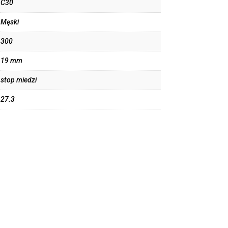
C30
Męski
300
19 mm
stop miedzi
27.3