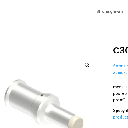
Strona główna
C30
Strona 
zacisk
męski k
posrebr
proof”
Specyfi
produc