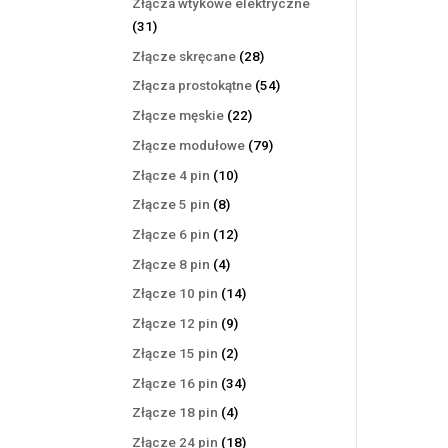
Złącza wtykowe elektryczne
31
31
produktów
28
Złącze skręcane
28
produktów
54
Złącza prostokątne
54
produkty
22
Złącze męskie
22
produkty
79
Złącze modułowe
79
produktów
10
Złącze 4 pin
10
produktów
8
Złącze 5 pin
8
produktów
12
Złącze 6 pin
12
produktów
4
Złącze 8 pin
4
produkty
14
Złącze 10 pin
14
produktów
9
Złącze 12 pin
9
produktów
2
Złącze 15 pin
2
produkty
34
Złącze 16 pin
34
produkty
4
Złącze 18 pin
4
produkty
18
Złącze 24 pin
18