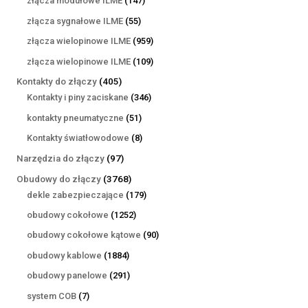
złącza modułowe ILME
147
produktów
55
złącza sygnałowe ILME
55
produktów
959
złącza wielopinowe ILME
959
produktów
109
złącza wielopinowe ILME
109
produktów
405
Kontakty do złączy
405
produktów
346
Kontakty i piny zaciskane
346
produktów
51
kontakty pneumatyczne
51
produktów
8
Kontakty światłowodowe
8
produktów
97
Narzędzia do złączy
97
produktów
3768
Obudowy do złączy
3768
produktów
179
dekle zabezpieczające
179
produktów
1252
obudowy cokołowe
1252
produkty
90
obudowy cokołowe kątowe
90
produktów
1884
obudowy kablowe
1884
produkty
291
obudowy panelowe
291
produktów
7
system COB
7