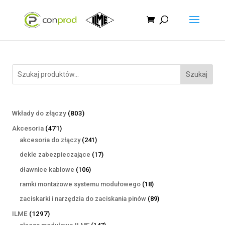
Szukaj
803
Wkłady do złączy
803
produkty
471
Akcesoria
471
produktów
241
akcesoria do złączy
241
produktów
17
dekle zabezpieczające
17
produktów
106
dławnice kablowe
106
produktów
18
ramki montażowe systemu modułowego
18
produktów
89
zaciskarki i narzędzia do zaciskania pinów
89
produktów
1297
ILME
1297
produktów
147