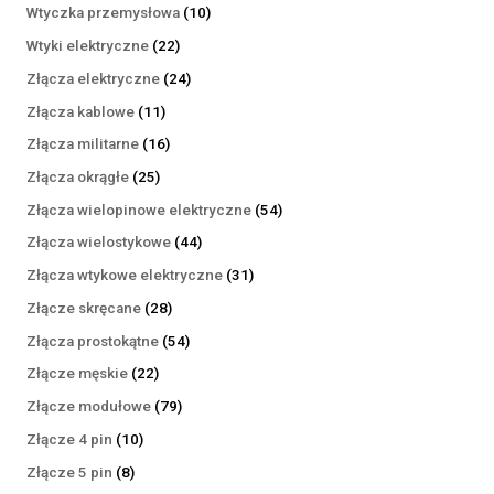
produktów
10
Wtyczka przemysłowa
10
produktów
22
Wtyki elektryczne
22
produkty
24
Złącza elektryczne
24
produkty
11
Złącza kablowe
11
produktów
16
Złącza militarne
16
produktów
25
Złącza okrągłe
25
produktów
54
Złącza wielopinowe elektryczne
54
produkty
44
Złącza wielostykowe
44
produkty
31
Złącza wtykowe elektryczne
31
produktów
28
Złącze skręcane
28
produktów
54
Złącza prostokątne
54
produkty
22
Złącze męskie
22
produkty
79
Złącze modułowe
79
produktów
10
Złącze 4 pin
10
produktów
8
Złącze 5 pin
8