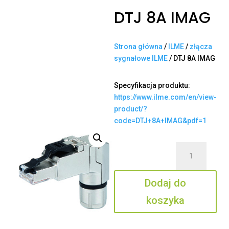
DTJ 8A IMAG
Strona główna
/
ILME
/
złącza
sygnałowe ILME
/ DTJ 8A IMAG
Specyfikacja produktu:
https://www.ilme.com/en/view-
product/?
code=DTJ+8A+IMAG&pdf=1
ilość
DTJ
8A
Dodaj do
IMAG
koszyka