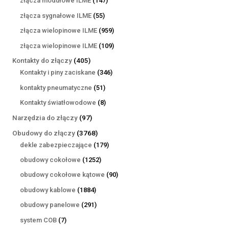
złącza modułowe ILME
147
produktów
55
złącza sygnałowe ILME
55
produktów
959
złącza wielopinowe ILME
959
produktów
109
złącza wielopinowe ILME
109
produktów
405
Kontakty do złączy
405
produktów
346
Kontakty i piny zaciskane
346
produktów
51
kontakty pneumatyczne
51
produktów
8
Kontakty światłowodowe
8
produktów
97
Narzędzia do złączy
97
produktów
3768
Obudowy do złączy
3768
produktów
179
dekle zabezpieczające
179
produktów
1252
obudowy cokołowe
1252
produkty
90
obudowy cokołowe kątowe
90
produktów
1884
obudowy kablowe
1884
produkty
291
obudowy panelowe
291
produktów
7
system COB
7