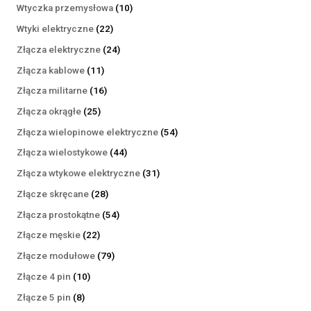
produktów
10
Wtyczka przemysłowa
10
produktów
22
Wtyki elektryczne
22
produkty
24
Złącza elektryczne
24
produkty
11
Złącza kablowe
11
produktów
16
Złącza militarne
16
produktów
25
Złącza okrągłe
25
produktów
54
Złącza wielopinowe elektryczne
54
produkty
44
Złącza wielostykowe
44
produkty
31
Złącza wtykowe elektryczne
31
produktów
28
Złącze skręcane
28
produktów
54
Złącza prostokątne
54
produkty
22
Złącze męskie
22
produkty
79
Złącze modułowe
79
produktów
10
Złącze 4 pin
10
produktów
8
Złącze 5 pin
8