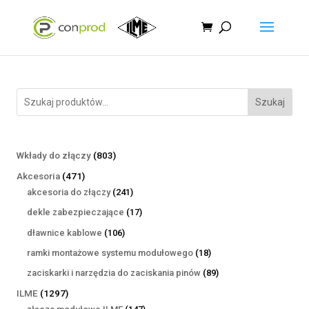
Szukaj
803
Wkłady do złączy
803
produkty
471
Akcesoria
471
produktów
241
akcesoria do złączy
241
produktów
17
dekle zabezpieczające
17
produktów
106
dławnice kablowe
106
produktów
18
ramki montażowe systemu modułowego
18
produktów
89
zaciskarki i narzędzia do zaciskania pinów
89
produktów
1297
ILME
1297
produktów
147