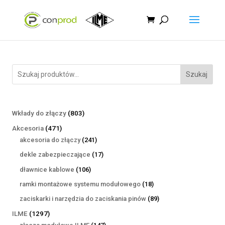
Szukaj
803
Wkłady do złączy
803
produkty
471
Akcesoria
471
produktów
241
akcesoria do złączy
241
produktów
17
dekle zabezpieczające
17
produktów
106
dławnice kablowe
106
produktów
18
ramki montażowe systemu modułowego
18
produktów
89
zaciskarki i narzędzia do zaciskania pinów
89
produktów
1297
ILME
1297
produktów
147