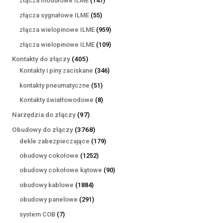
złącza modułowe ILME
147
produktów
55
złącza sygnałowe ILME
55
produktów
959
złącza wielopinowe ILME
959
produktów
109
złącza wielopinowe ILME
109
produktów
405
Kontakty do złączy
405
produktów
346
Kontakty i piny zaciskane
346
produktów
51
kontakty pneumatyczne
51
produktów
8
Kontakty światłowodowe
8
produktów
97
Narzędzia do złączy
97
produktów
3768
Obudowy do złączy
3768
produktów
179
dekle zabezpieczające
179
produktów
1252
obudowy cokołowe
1252
produkty
90
obudowy cokołowe kątowe
90
produktów
1884
obudowy kablowe
1884
produkty
291
obudowy panelowe
291
produktów
7
system COB
7