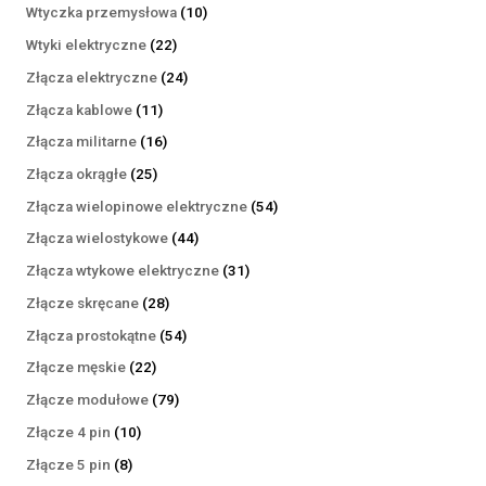
produktów
10
Wtyczka przemysłowa
10
produktów
22
Wtyki elektryczne
22
produkty
24
Złącza elektryczne
24
produkty
11
Złącza kablowe
11
produktów
16
Złącza militarne
16
produktów
25
Złącza okrągłe
25
produktów
54
Złącza wielopinowe elektryczne
54
produkty
44
Złącza wielostykowe
44
produkty
31
Złącza wtykowe elektryczne
31
produktów
28
Złącze skręcane
28
produktów
54
Złącza prostokątne
54
produkty
22
Złącze męskie
22
produkty
79
Złącze modułowe
79
produktów
10
Złącze 4 pin
10
produktów
8
Złącze 5 pin
8