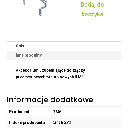
Dodaj do
SSD
koszyka
Opis
Inne produkty
Akcesorium uzupełniające do złączy
przemysłowych wielopinowych ILME.
Informacje dodatkowe
Producent
ILME
Indeks producenta
CR 16 SSD