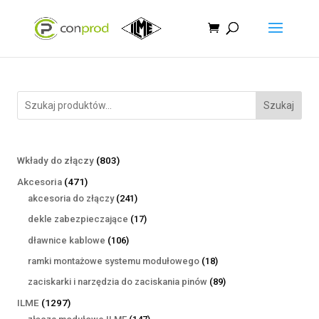
Szukaj
803
Wkłady do złączy
803
produkty
471
Akcesoria
471
produktów
241
akcesoria do złączy
241
produktów
17
dekle zabezpieczające
17
produktów
106
dławnice kablowe
106
produktów
18
ramki montażowe systemu modułowego
18
produktów
89
zaciskarki i narzędzia do zaciskania pinów
89
produktów
1297
ILME
1297
produktów
147