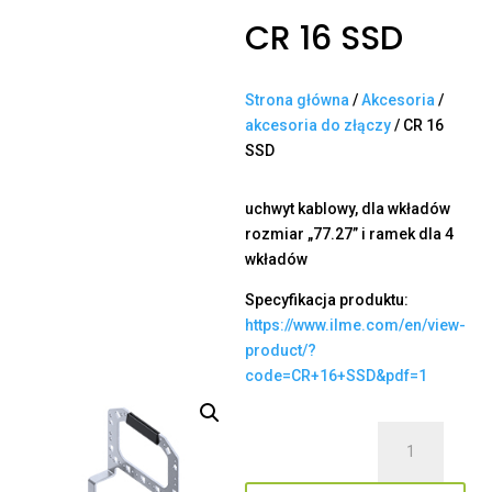
CR 16 SSD
Strona główna
/
Akcesoria
/
akcesoria do złączy
/ CR 16
SSD
uchwyt kablowy, dla wkładów
rozmiar „77.27” i ramek dla 4
wkładów
Specyfikacja produktu:
https://www.ilme.com/en/view-
product/?
code=CR+16+SSD&pdf=1
ilość
CR
16