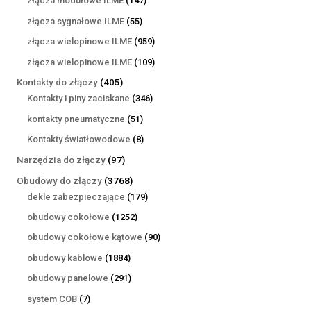
złącza modułowe ILME
147
produktów
55
złącza sygnałowe ILME
55
produktów
959
złącza wielopinowe ILME
959
produktów
109
złącza wielopinowe ILME
109
produktów
405
Kontakty do złączy
405
produktów
346
Kontakty i piny zaciskane
346
produktów
51
kontakty pneumatyczne
51
produktów
8
Kontakty światłowodowe
8
produktów
97
Narzędzia do złączy
97
produktów
3768
Obudowy do złączy
3768
produktów
179
dekle zabezpieczające
179
produktów
1252
obudowy cokołowe
1252
produkty
90
obudowy cokołowe kątowe
90
produktów
1884
obudowy kablowe
1884
produkty
291
obudowy panelowe
291
produktów
7
system COB
7