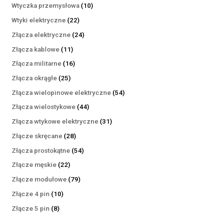
produktów
10
Wtyczka przemysłowa
10
produktów
22
Wtyki elektryczne
22
produkty
24
Złącza elektryczne
24
produkty
11
Złącza kablowe
11
produktów
16
Złącza militarne
16
produktów
25
Złącza okrągłe
25
produktów
54
Złącza wielopinowe elektryczne
54
produkty
44
Złącza wielostykowe
44
produkty
31
Złącza wtykowe elektryczne
31
produktów
28
Złącze skręcane
28
produktów
54
Złącza prostokątne
54
produkty
22
Złącze męskie
22
produkty
79
Złącze modułowe
79
produktów
10
Złącze 4 pin
10
produktów
8
Złącze 5 pin
8